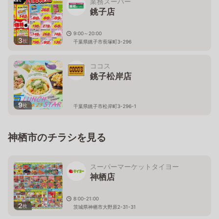
業務スーパー
銚子店
9:00～20:00
3
枚
千葉県銚子市長塚町3-296
ココス
銚子松岸店
9
枚
千葉県銚子市松岸町3-296-1
神栖市のチラシを見る
スーパーマーケットタイヨー
神栖店
8:00-21:00
2
枚
茨城県神栖市大野原2-31-31