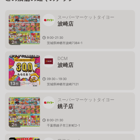
スーパーマーケットタイヨー
波崎店
9:00-21:30
2
枚
茨城県神栖市波崎7384-1
DCM
波崎店
09:30～19:30
13
枚
茨城県神栖市波崎7121
スーパーマーケットタイヨー
銚子店
8:00-21:30
2
枚
千葉県銚子市三軒町2-1