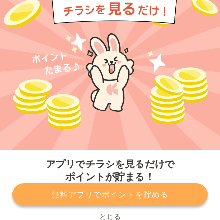
今すぐアプリをダウンロードする
アプリでチラシを見るだけで
ポイントが貯まる！
無料アプリでポイントを貯める
プライバシーポリシー
利用規約
運営会社
サービスに関してのお問い合わせ
チラシ掲載をお考えの方
とじる