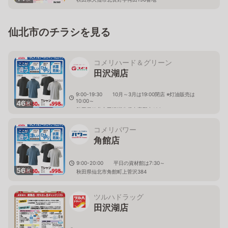
仙北市のチラシを見る
コメリハード＆グリーン
田沢湖店
9:00-19:30 10月～3月は19:00閉店 ※灯油販売は
10:00～
46
枚
秋田県仙北市田沢湖生保内字野中126
コメリパワー
角館店
9:00-20:00 平日の資材館は7:30～
56
枚
秋田県仙北市角館町上菅沢384
ツルハドラッグ
田沢湖店