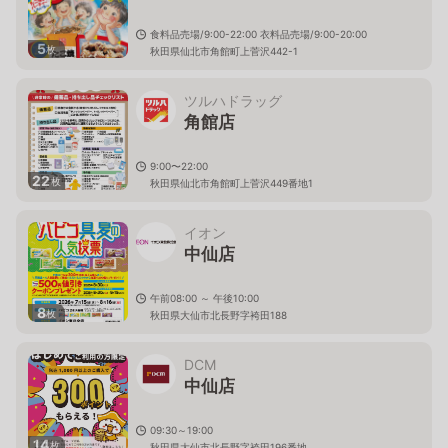
食料品売場/9:00-22:00 衣料品売場/9:00-20:00
5
枚
秋田県仙北市角館町上菅沢442-1
ツルハドラッグ
角館店
9:00〜22:00
22
枚
秋田県仙北市角館町上菅沢449番地1
イオン
中仙店
午前08:00 ～ 午後10:00
8
枚
秋田県大仙市北長野字袴田188
DCM
中仙店
09:30～19:00
14
枚
秋田県大仙市北長野字袴田196番地