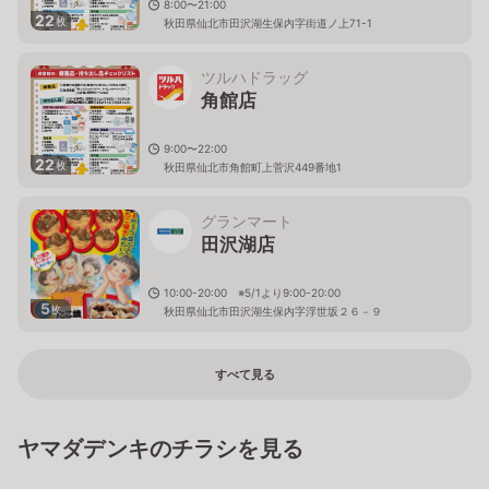
8:00〜21:00
22
枚
秋田県仙北市田沢湖生保内字街道ノ上71-1
ツルハドラッグ
角館店
9:00〜22:00
22
枚
秋田県仙北市角館町上菅沢449番地1
グランマート
田沢湖店
10:00-20:00 ※5/1より9:00-20:00
5
枚
秋田県仙北市田沢湖生保内字浮世坂２６－９
すべて見る
ヤマダデンキのチラシを見る