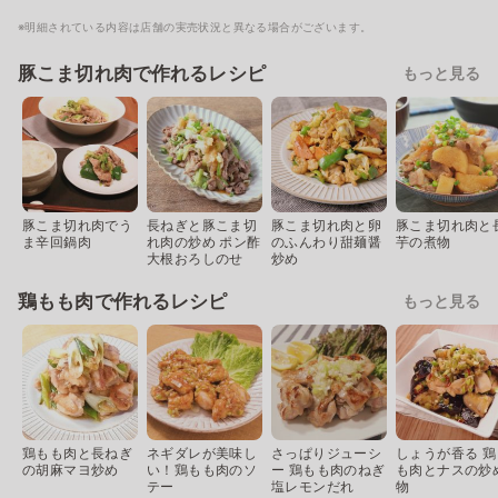
※明細されている内容は店舗の実売状況と異なる場合がございます。
豚こま切れ肉で作れるレシピ
もっと見る
豚こま切れ肉でう
長ねぎと豚こま切
豚こま切れ肉と卵
豚こま切れ肉と
ま辛回鍋肉
れ肉の炒め ポン酢
のふんわり甜麺醤
芋の煮物
大根おろしのせ
炒め
鶏もも肉で作れるレシピ
もっと見る
鶏もも肉と長ねぎ
ネギダレが美味し
さっぱりジューシ
しょうが香る 鶏
の胡麻マヨ炒め
い！鶏もも肉のソ
ー 鶏もも肉のねぎ
も肉とナスの炒
テー
塩レモンだれ
物