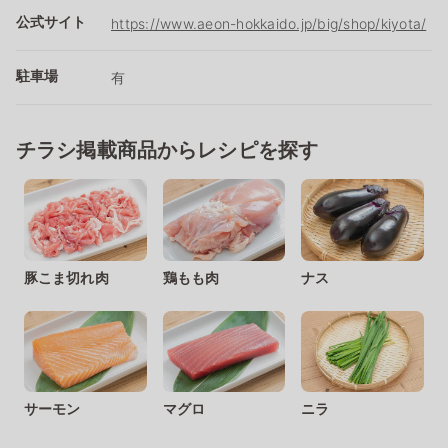
公式サイト
https://www.aeon-hokkaido.jp/big/shop/kiyota/
駐車場
有
チラシ掲載商品からレシピを探す
豚こま切れ肉
鶏もも肉
ナス
サーモン
マグロ
ニラ