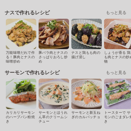
ナスで作れるレシピ
もっと見る
万能味噌だれで作
豚バラ肉とナスの
ナスと鶏もも肉の
しょうが香る 鶏
る！豚肉とナスの
さっぱりおろし炒
揚げ浸し
も肉とナスの炒
味噌炒め
め
物
サーモンで作れるレシピ
もっと見る
カリカリサーモン
サーモンとほうれ
サーモンと新玉ね
トースターで サ
のハーブパン粉焼
ん草のクリームシ
ぎのカルパッチョ
モンのごまダレ
き
チュー
き