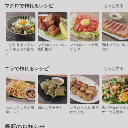
マグロで作れるレシピ
もっと見る
ごま油香るマグロ
マグロのコロコロ
マグロのユッケ風
漬けマグロでレ
とアボカドの山か
竜田揚げ
サラダ
カツ
け
ニラで作れるレシピ
もっと見る
もやしとニラの簡
緑のニラチヂミ
ニラたっぷり 塩だ
豚バラ肉のスタ
単チヂミ
れつくね
ナニラ玉炒め
最新のお知らせ