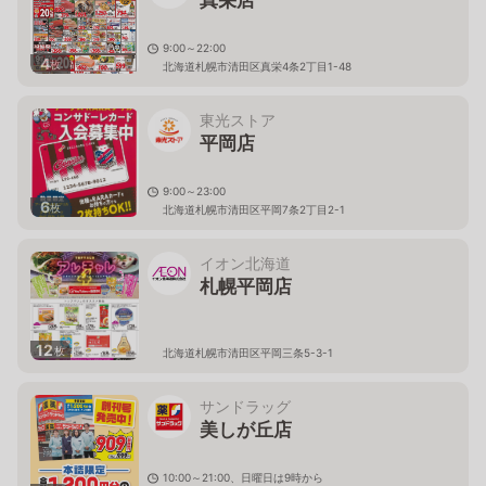
真栄店
9:00～22:00
4
枚
北海道札幌市清田区真栄4条2丁目1-48
東光ストア
平岡店
9:00～23:00
6
枚
北海道札幌市清田区平岡7条2丁目2-1
イオン北海道
札幌平岡店
12
枚
北海道札幌市清田区平岡三条5-3-1
サンドラッグ
美しが丘店
10:00～21:00、日曜日は9時から