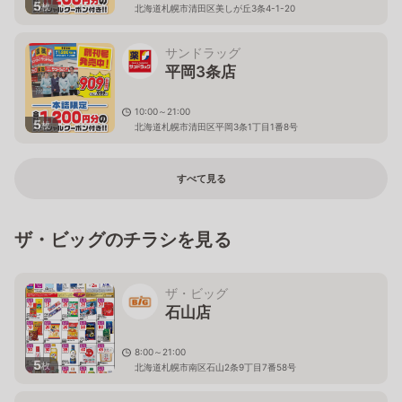
5
枚
北海道札幌市清田区美しが丘3条4-1-20
サンドラッグ
平岡3条店
10:00～21:00
5
枚
北海道札幌市清田区平岡3条1丁目1番8号
すべて見る
ザ・ビッグのチラシを見る
ザ・ビッグ
石山店
8:00～21:00
5
枚
北海道札幌市南区石山2条9丁目7番58号