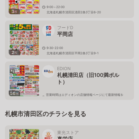
9:00～22:00
3
枚
北海道札幌市清田区清田2条3丁目6-20
フードD
平岡店
9:30-22:00
2
枚
北海道札幌市清田区平岡2条3丁目9-1
EDION
札幌清田店（旧100満ボル
ト）
56
枚
営業時間はエディオンの店舗情報ページにて最新情報を
ご確認ください。
北海道札幌市清田区真栄56
札幌市清田区のチラシを見る
東光ストア