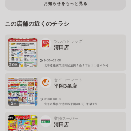
お知らせをもっと見る
この店舗の近くのチラシ
ツルハドラッグ
清田店
9:00〜22:00
20
枚
北海道札幌市清田区清田２条３丁目１１番４０号
セイコーマート
平岡3条店
06:00-00:00
2
枚
北海道札幌市清田区平岡3条3丁目1番1号
業務スーパー
清田店