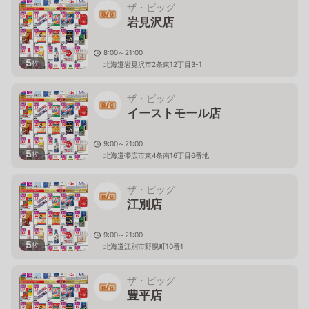
ザ・ビッグ
岩見沢店
8:00～21:00
5
枚
北海道岩見沢市2条東12丁目3-1
ザ・ビッグ
イーストモール店
9:00～21:00
5
枚
北海道帯広市東4条南16丁目6番地
ザ・ビッグ
江別店
9:00～21:00
5
枚
北海道江別市野幌町10番1
ザ・ビッグ
豊平店