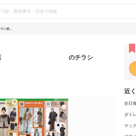
ン佐...
ン佐伯店 のチラシ
近
全日
ダイレ
マッ