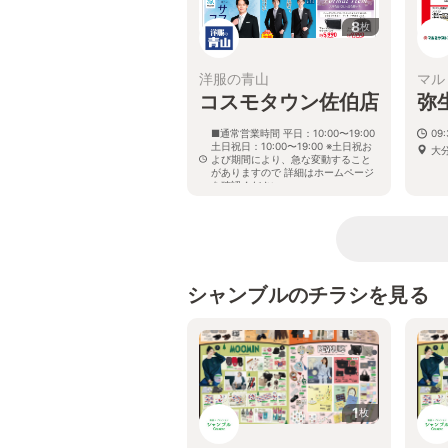
8
枚
洋服の青山
マル
コスモタウン佐伯店
弥
■通常営業時間 平日：10:00〜19:00
09:
土日祝日：10:00〜19:00 ※土日祝お
大分
よび期間により、急な変動すること
がありますので 詳細はホームページ
を確認ください
大分県佐伯市鶴岡西町二丁目119番地
シャンブルのチラシを見る
1
枚