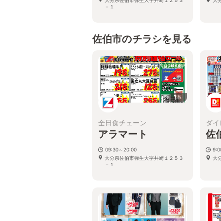
－１
佐伯市のチラシを見る
1
枚
全日食チェーン
ダイ
アラマート
佐
09:30～20:00
9:
大分県佐伯市弥生大字井崎１２５３
大
－１