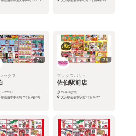
2
2
枚
枚
レックス
マックスバリュ
伯
佐伯駅前店
00～22:00
24時間営業
分県佐伯市中の島 2丁目4番3号
大分県佐伯市駅前1丁目6-27