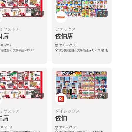
4
2
枚
枚
ミヤストア
アタックス
口店
佐伯店
30-22:00
9:00～22:00
県佐伯市大字鶴望2830-1
大分県佐伯市大字鶴望深町2830番地
1
4
2
枚
枚
ミヤストア
ダイレックス
生店
佐伯
30-21:00
9:00～22:00
県佐伯市弥生大字井崎1330-1
大分県佐伯市中の島 2丁目4番3号