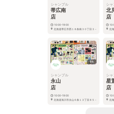
シャンブル
シャ
帯広南
北
10:00-19:00
10:
北海道帯広市西１８条南３０丁目３－
北
１
1
枚
シャンブル
シャ
永山
星
10:00-19:00
10:
北海道旭川市永山６条１３丁目８５－
北
３