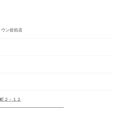
 コスモタウン佐伯店
町２－１２
３