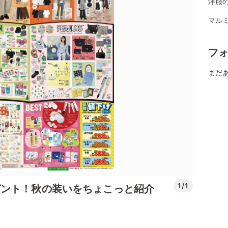
洋服
マル
フ
まだ
1/1
ゼント！秋の装いをちょこっと紹介