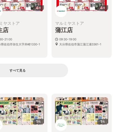
4
4
枚
枚
ミヤストア
マルミヤストア
生店
蒲江店
30-21:00
09:30-19:00
県佐伯市弥生大字井崎1330-1
大分県佐伯市蒲江蒲江浦3361-1
すべて見る
1
1
枚
枚