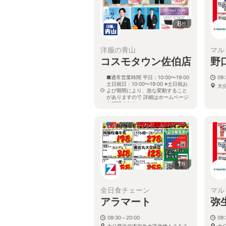
8
枚
洋服の青山
マル
コスモタウン佐伯店
野
■通常営業時間 平日：10:00〜19:00
09:
土日祝日：10:00〜19:00 ※土日祝お
大分
よび期間により、急な変動すること
がありますので 詳細はホームページ
を確認ください
大分県佐伯市鶴岡西町二丁目119番地
1
枚
全日食チェーン
マル
アラマート
弥
09:30～20:00
09:
大分県佐伯市弥生大字井崎１２５３
大分