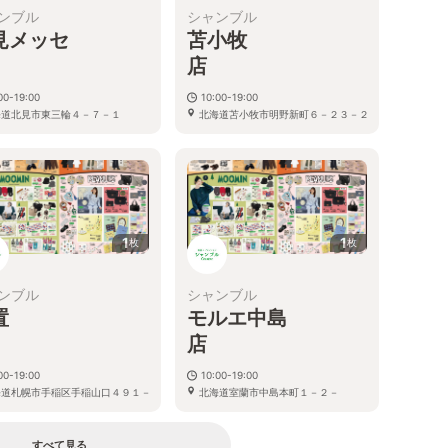
ンブル
シャンブル
見メッセ
苫小牧
店
店
00-19:00
10:00-19:00
海道北見市東三輪４－７－１
北海道苫小牧市明野新町６－２３－２
７
６
1
1
枚
枚
ンブル
シャンブル
置
モルエ中島
店
店
00-19:00
10:00-19:00
海道札幌市手稲区手稲山口４９１－
北海道室蘭市中島本町１－２－
１
４
すべて見る