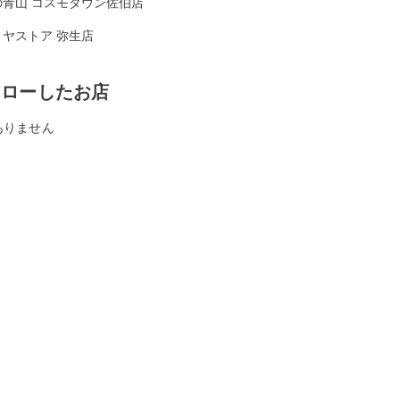
の青山 コスモタウン佐伯店
ミヤストア 弥生店
ォローしたお店
ありません