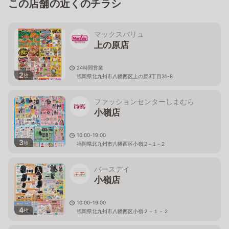
この店舗の近くのチラシ
マックスバリュ
上の原店
24時間営業
2
枚
福岡県北九州市八幡西区上の原3丁目31-8
ファッションセンターしまむら
小嶺店
10:00-19:00
3
枚
福岡県北九州市八幡西区小嶺２−１−２
バースデイ
小嶺店
10:00-19:00
4
枚
福岡県北九州市八幡西区小嶺２－１－２