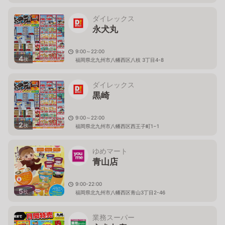
ダイレックス
永犬丸
9:00～22:00
4
枚
福岡県北九州市八幡西区八枝 3丁目4-8
ダイレックス
黒崎
9:00～22:00
2
枚
福岡県北九州市八幡西区西王子町1−1
ゆめマート
青山店
9:00-22:00
5
枚
福岡県北九州市八幡西区青山3丁目2-46
業務スーパー