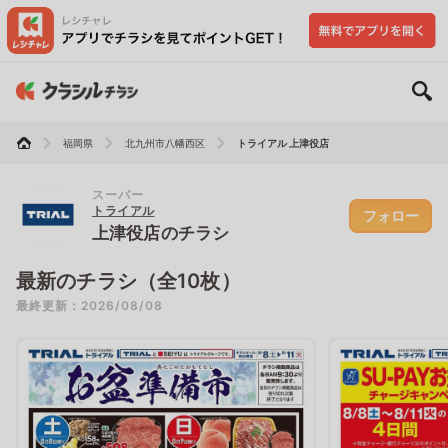
福岡県
北九州市八幡西区
トライアル 上津役店
スーパー
トライアル
フォロー
上津役店のチラシ
最新のチラシ（全10枚）
最終更新：2026/08/08