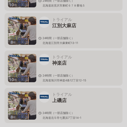
24時間（一部店舗除く）
10
枚
北海道岩見沢市東町６７８番地５
トライアル
江別大麻店
24時間（一部店舗除く）
8
枚
北海道江別市大麻東町13-11
トライアル
神楽店
24時間（一部店舗除く）
10
枚
北海道旭川市神楽4条12丁目12-15
トライアル
上磯店
24時間（一部店舗除く）
8
枚
北海道北斗市七重浜7丁目14-1