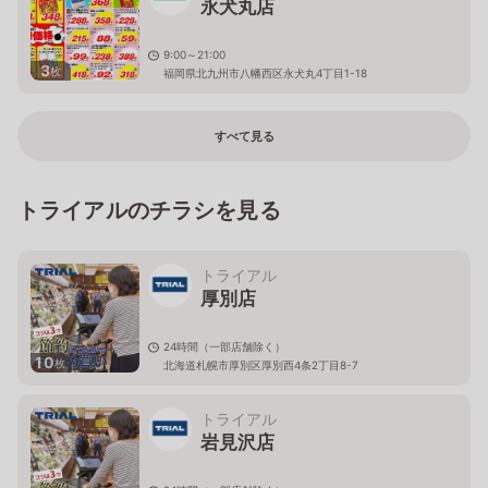
永犬丸店
9:00～21:00
3
枚
福岡県北九州市八幡西区永犬丸4丁目1-18
すべて見る
トライアルのチラシを見る
トライアル
厚別店
24時間（一部店舗除く）
10
枚
北海道札幌市厚別区厚別西4条2丁目8-7
トライアル
岩見沢店