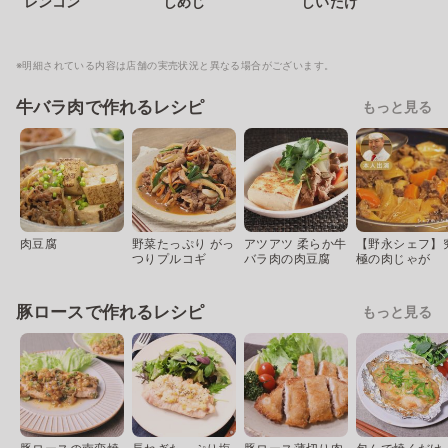
レンコン
しめじ
しいたけ
※明細されている内容は店舗の実売状況と異なる場合がございます。
牛バラ肉で作れるレシピ
もっと見る
肉豆腐
野菜たっぷり がっ
アツアツ 柔らか牛
【野永シェフ】
つりプルコギ
バラ肉の肉豆腐
極の肉じゃが
豚ロースで作れるレシピ
もっと見る