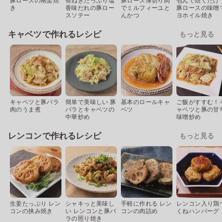
豚ロースの南蛮焼
長ねぎたっぷり塩
豚ロース薄切り肉
包んで焼くだけ
き
香味だれの豚ロー
でミルフィーユと
豚ロースの味噌
スソテー
んかつ
ヨホイル焼き
キャベツで作れるレシピ
もっと見る
キャベツと豚バラ
簡単で美味しい 豚
基本のロールキャ
ご飯がすすむ！
肉のうま煮
バラとキャベツの
ベツ
ャベツと豚の甘
中華炒め
味噌炒め
レンコンで作れるレシピ
もっと見る
生姜たっぷり レン
シャキっと美味し
手軽に作れる レン
レンコン入り鶏
コンの挟み焼き
い レンコンと豚バ
コンの肉詰め
くねハンバーグ
ラの照り焼き