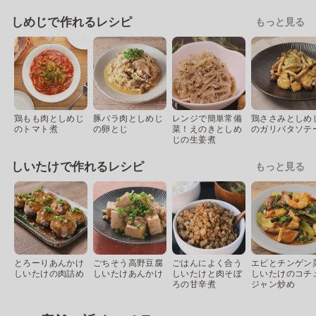
しめじで作れるレシピ
もっと見る
鶏もも肉としめじ
豚バラ肉としめじ
レンジで簡単常備
鶏ささみとしめ
のトマト煮
の卵とじ
菜！えのきとしめ
のガリバタソテ
じの生姜煮
しいたけで作れるレシピ
もっと見る
とろーりあんかけ
ごちそう高野豆腐
ごはんによく合う
エビとチンゲン
しいたけの肉詰め
しいたけあんかけ
しいたけと肉そぼ
しいたけのコチ
ろの甘辛煮
ジャン炒め