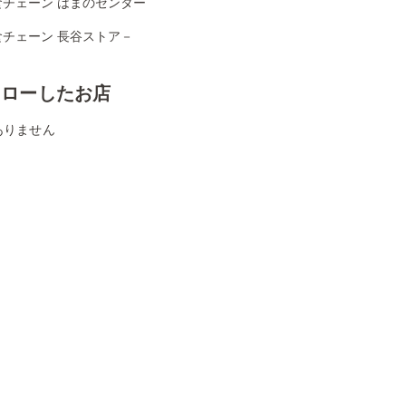
食チェーン はまのセンター
食チェーン 長谷ストア－
ォローしたお店
ありません