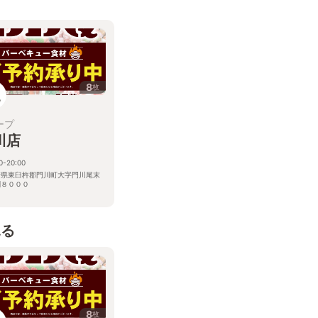
8
枚
ープ
川店
0-20:00
崎県東臼杵郡門川町大字門川尾末
割８０００
見る
8
枚