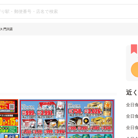
ス 門川店
近
全日
全日
全日食