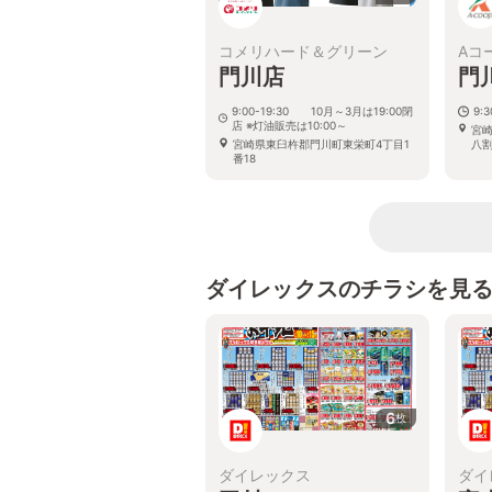
コメリハード＆グリーン
Aコ
門川店
門
9:00-19:30 10月～3月は19:00閉
9:3
店 ※灯油販売は10:00～
宮
宮崎県東臼杵郡門川町東栄町4丁目1
八
番18
ダイレックスのチラシを見
6
枚
ダイレックス
ダイ