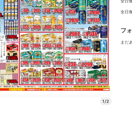
全日
全日
フ
まだ
1/2