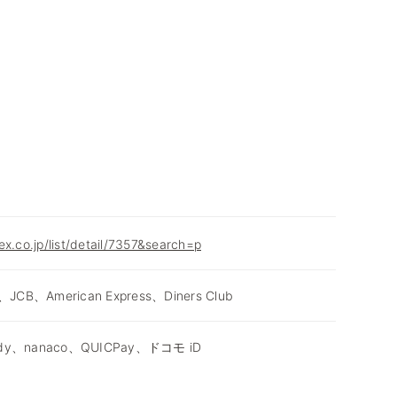
ex.co.jp/list/detail/7357&search=p
、JCB、American Express、Diners Club
dy、nanaco、QUICPay、ドコモ iD