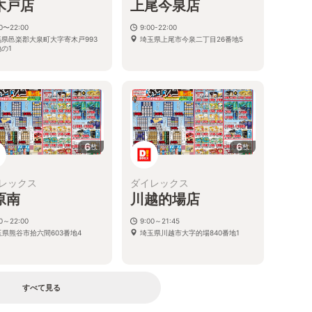
木戸店
上尾今泉店
00〜22:00
9:00-22:00
馬県邑楽郡大泉町大字寄木戸993
埼玉県上尾市今泉二丁目26番地5
の1
6
6
枚
枚
レックス
ダイレックス
原南
川越的場店
00～22:00
9:00～21:45
玉県熊谷市拾六間603番地4
埼玉県川越市大字的場840番地1
すべて見る