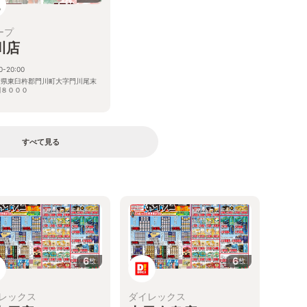
ープ
川店
0-20:00
崎県東臼杵郡門川町大字門川尾末
割８０００
すべて見る
る
6
6
枚
枚
レックス
ダイレックス