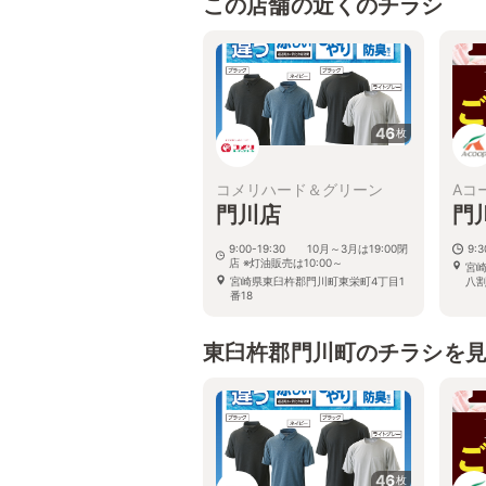
この店舗の近くのチラシ
46
枚
コメリハード＆グリーン
Aコ
門川店
門
9:00-19:30 10月～3月は19:00閉
9:3
店 ※灯油販売は10:00～
宮
宮崎県東臼杵郡門川町東栄町4丁目1
八
番18
東臼杵郡門川町のチラシを
46
枚