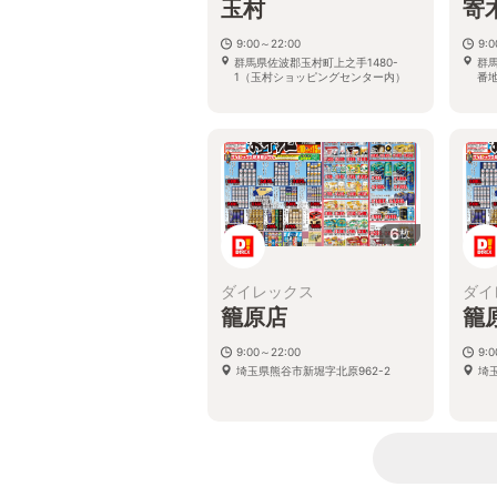
玉村
寄
9:00～22:00
9:
群馬県佐波郡玉村町上之手1480-
群
1（玉村ショッピングセンター内）
番地
6
枚
ダイレックス
ダイ
籠原店
籠
9:00～22:00
9:
埼玉県熊谷市新堀字北原962-2
埼