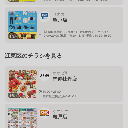
コナカ
亀戸店
【夏季営業時間 ＜7/13(月)～9/18(金)＞】 土日祝：
10:00-20:00 (祝日：7/20、8/11) 平日：10:30-19:30
13
枚
東京都江東区亀戸1-8-9
江東区のチラシを見る
オオゼキ
門仲牡丹店
10:00～21:00
16
枚
東京都江東区牡丹2-11-11
オーケー
亀戸店