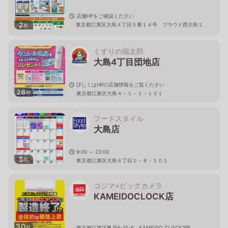
店舗HPをご確認ください
2
東京都江東区大島４丁目５番１４号 プラウド西大島１
枚
０２
くすりの福太郎
大島4丁目団地店
詳しくはHPの店舗情報をご覧ください
28
枚
東京都江東区大島４－１－１－１０１
フードスタイル
大島店
9:00 ～ 23:00
5
枚
東京都江東区大島６丁目１－８－１０１
コジマ×ビックカメラ
KAMEIDOCLOCK店
30
枚
東京都江東区亀戸6-31-6 KAMEIDO CLOCK3階