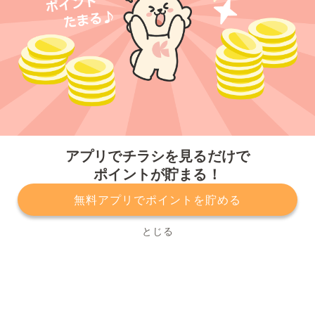
今すぐアプリをダウンロードする
アプリでチラシを見るだけで
ポイントが貯まる！
無料アプリでポイントを貯める
プライバシーポリシー
利用規約
運営会社
サービスに関してのお問い合わせ
チラシ掲載をお考えの方
とじる
Copyright© Kurashiru, Inc. All Rights Reserved.