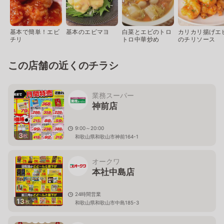
基本で簡単！エビ
基本のエビマヨ
白菜とエビのトロ
カリカリ揚げエ
チリ
トロ中華炒め
のチリソース
この店舗の近くのチラシ
業務スーパー
神前店
9:00～20:00
3
枚
和歌山県和歌山市神前164-1
オークワ
本社中島店
24時間営業
13
枚
和歌山県和歌山市中島185-3