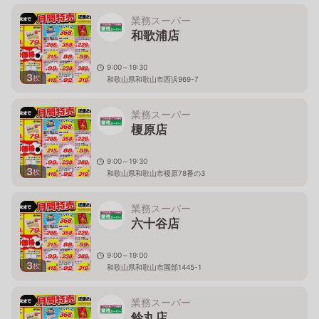
業務スーパー
和歌浦店
9:00～19:30
3
枚
和歌山県和歌山市西浜969-7
業務スーパー
榎原店
9:00～19:30
3
枚
和歌山県和歌山市榎原78番の3
業務スーパー
六十谷店
9:00～19:00
3
枚
和歌山県和歌山市園部1445-1
業務スーパー
鈴丸店