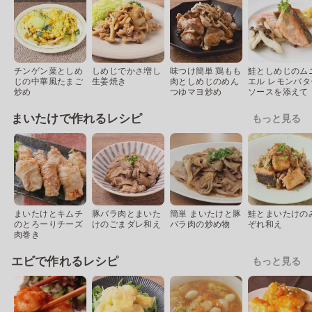
チンゲン菜としめ
しめじでかさ増し
味つけ簡単 鶏もも
鮭としめじのム
じの中華風たまご
生姜焼き
肉としめじのめん
エル レモンバタ
炒め
つゆマヨ炒め
ソースを添えて
まいたけで作れるレシピ
もっと見る
まいたけとキムチ
豚バラ肉とまいた
簡単 まいたけと豚
鮭とまいたけの
のとろーりチーズ
けのごまダレ和え
バラ肉の炒め物
ぞれ和え
肉巻き
エビで作れるレシピ
もっと見る