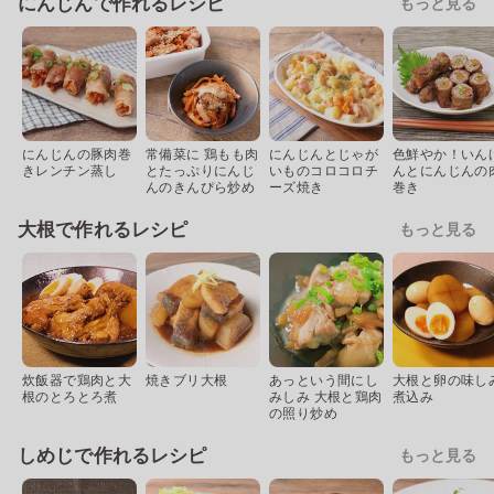
にんじんで作れるレシピ
もっと見る
にんじんの豚肉巻
常備菜に 鶏もも肉
にんじんとじゃが
色鮮やか！いん
きレンチン蒸し
とたっぷりにんじ
いものコロコロチ
んとにんじんの
んのきんぴら炒め
ーズ焼き
巻き
大根で作れるレシピ
もっと見る
炊飯器で鶏肉と大
焼きブリ大根
あっという間にし
大根と卵の味し
根のとろとろ煮
みしみ 大根と鶏肉
煮込み
の照り炒め
しめじで作れるレシピ
もっと見る