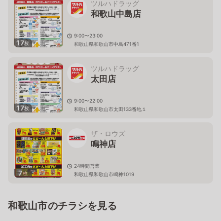
ツルハドラッグ
和歌山中島店
9:00〜23:00
17
枚
和歌山県和歌山市中島471番1
ツルハドラッグ
太田店
9:00〜22:00
17
枚
和歌山県和歌山市太田133番地１
ザ・ロウズ
鳴神店
24時間営業
7
枚
和歌山県和歌山市鳴神1019
和歌山市のチラシを見る