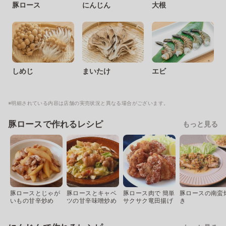
豚ロース
にんじん
大根
しめじ
まいたけ
エビ
※明細されている内容は店舗の実売状況と異なる場合がございます。
豚ロースで作れるレシピ
もっと見る
豚ロースとじゃが
豚ロースとキャベ
豚ロース肉で 簡単
豚ロースの南蛮
いもの甘辛炒め
ツの甘辛味噌炒め
サクサク竜田揚げ
き