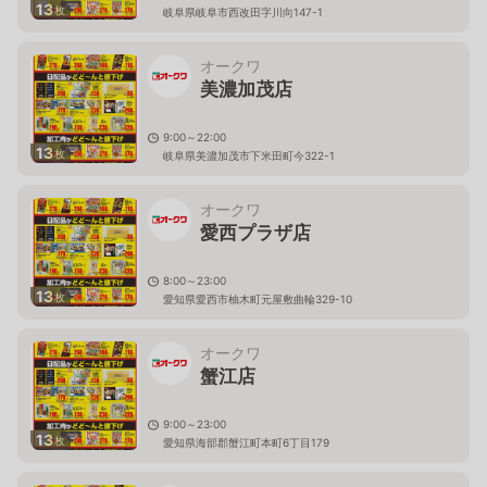
13
枚
岐阜県岐阜市西改田字川向147-1
オークワ
美濃加茂店
9:00～22:00
13
枚
岐阜県美濃加茂市下米田町今322-1
オークワ
愛西プラザ店
8:00～23:00
13
枚
愛知県愛西市柚木町元屋敷曲輪329-10
オークワ
蟹江店
9:00～23:00
13
枚
愛知県海部郡蟹江町本町6丁目179