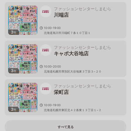
ファッションセンターしまむら
川端店
10:00-19:00
3
枚
北海道旭川市川端町７条１０丁目１
ファッションセンターしまむら
キャポ大谷地店
10:00-20:00
3
枚
北海道札幌市厚別区大谷地東３丁目３−２０
ファッションセンターしまむら
栄町店
10:00-19:00
3
枚
北海道札幌市東区北４２条東１３丁目１−２
すべて見る