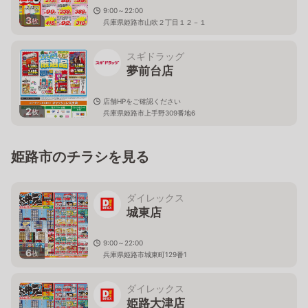
9:00～22:00
3
枚
兵庫県姫路市山吹２丁目１２－１
スギドラッグ
夢前台店
店舗HPをご確認ください
2
枚
兵庫県姫路市上手野309番地6
姫路市のチラシを見る
ダイレックス
城東店
9:00～22:00
6
枚
兵庫県姫路市城東町129番1
ダイレックス
姫路大津店