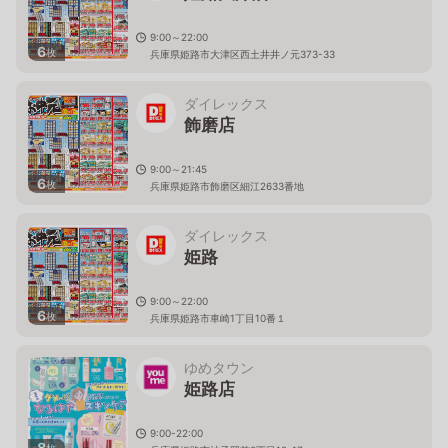
9:00～22:00
6
枚
兵庫県姫路市大津区西土井井ノ元373-33
ダイレックス
飾磨店
9:00～21:45
6
枚
兵庫県姫路市飾磨区細江2633番地
ダイレックス
姫路
9:00～22:00
6
枚
兵庫県姫路市車崎1丁目10番１
ゆめタウン
姫路店
9:00-22:00
8
枚