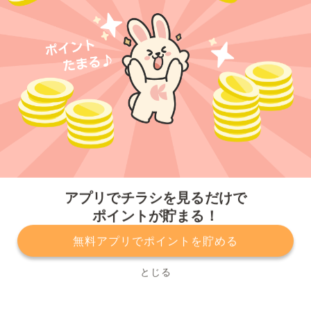
今すぐアプリをダウンロードする
アプリでチラシを見るだけで
ポイントが貯まる！
無料アプリでポイントを貯める
プライバシーポリシー
利用規約
運営会社
サービスに関してのお問い合わせ
チラシ掲載をお考えの方
とじる
Copyright© Kurashiru, Inc. All Rights Reserved.