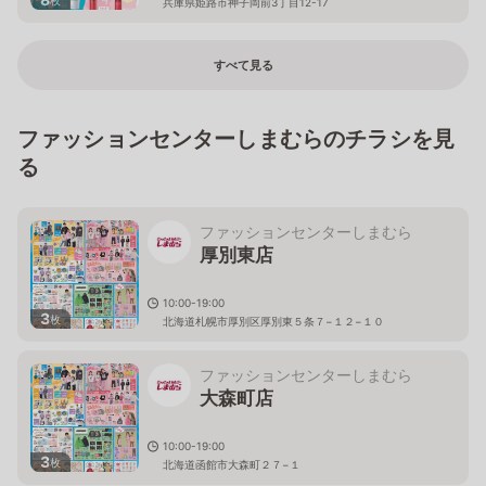
兵庫県姫路市神子岡前3丁目12-17
すべて見る
ファッションセンターしまむらのチラシを見
る
ファッションセンターしまむら
厚別東店
10:00-19:00
3
枚
北海道札幌市厚別区厚別東５条７−１２−１０
ファッションセンターしまむら
大森町店
10:00-19:00
3
枚
北海道函館市大森町２７−１