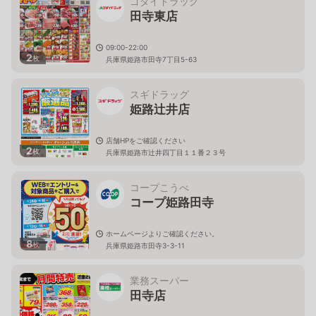
ゴダイドラッグ
田寺東店
09:00-22:00
2
枚
兵庫県姫路市田寺7丁目5-63
スギドラッグ
姫路辻井店
店舗HPをご確認ください
2
枚
兵庫県姫路市辻井四丁目１１番２３号
コープこうべ
コープ姫路田寺
ホームページよりご確認ください。
8
枚
兵庫県姫路市田寺3-3-11
業務スーパー
田寺店