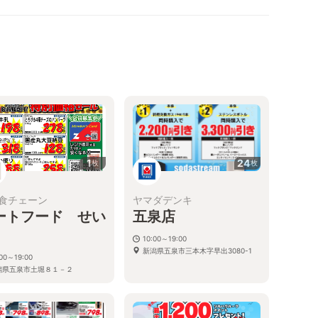
1
24
枚
枚
食チェーン
ヤマダデンキ
ートフード せい
五泉店
10:00～19:00
新潟県五泉市三本木字早出3080-1
:00～19:00
潟県五泉市土堀８１－２