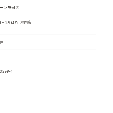
ーン 安田店
0月～3月は19:00閉店
～
休
299-1