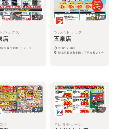
5
19
枚
枚
トバックス
ツルハドラッグ
泉店
五泉店
潟県五泉市太田９９８−１
9:00〜22:00
新潟県五泉市太田２丁目９番２４号
2
1
枚
枚
ロク
全日食チェーン