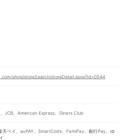
i.com/shop/storeSearch/storeDetail.aspx?id=0544
d、JCB、American Express、Diners Club
天ペイ、auPAY、SmartCode、FamiPay、銀行Pay、ゆ
イ