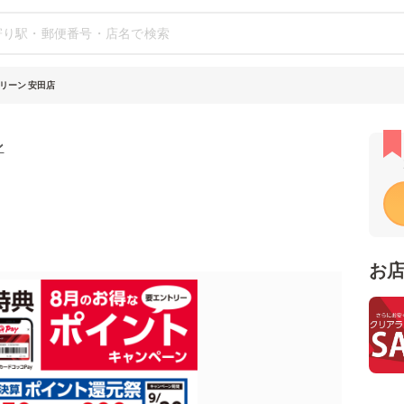
リーン 安田店
ン
お