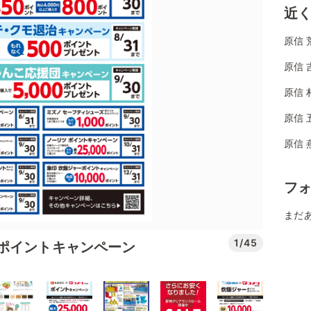
近
原信 
原信 
原信 
原信 
原信 
フ
まだ
1/45
ポイントキャンペーン