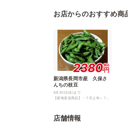
お店からのおすすめ商
2380
税込
円
新潟県長岡市産 久保さ
んちの枝豆
9月30日(水)まで
【産地直送商品】・７月上旬～７...
店舗情報