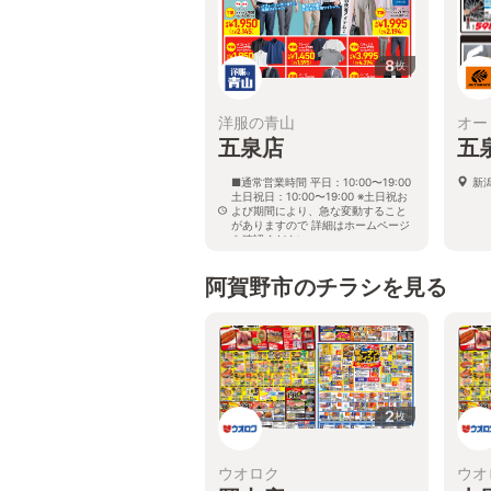
8
枚
洋服の青山
オー
五泉店
五
■通常営業時間 平日：10:00〜19:00
新
土日祝日：10:00〜19:00 ※土日祝お
よび期間により、急な変動すること
がありますので 詳細はホームページ
を確認ください
新潟県五泉市三本木字早出3082番地
2
阿賀野市のチラシを見る
2
枚
ウオロク
ウオ