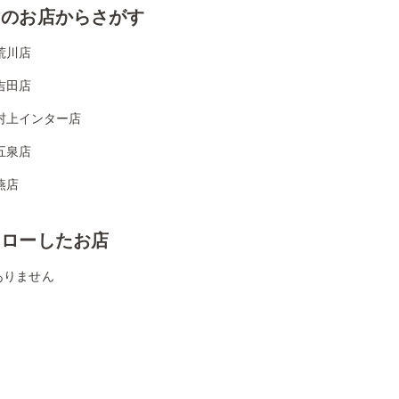
くのお店からさがす
荒川店
吉田店
村上インター店
五泉店
燕店
ォローしたお店
ありません