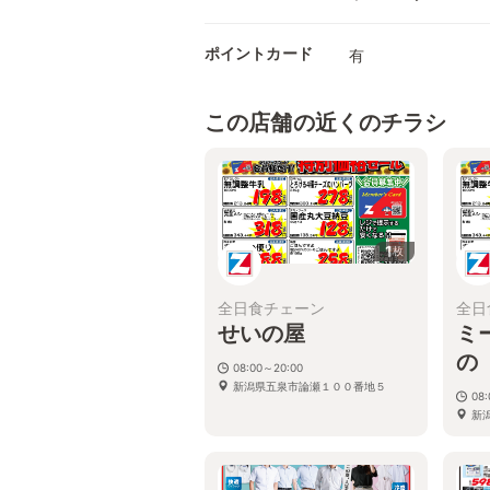
ポイントカード
有
この店舗の近くのチラシ
1
枚
全日食チェーン
全日
せいの屋
ミ
の
08:00～20:00
新潟県五泉市論瀬１００番地５
08
新