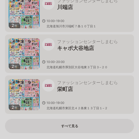
ファッションセンターしまむら
川端店
10:00-19:00
2
枚
北海道旭川市川端町７条１０丁目１
ファッションセンターしまむら
キャポ大谷地店
10:00-20:00
2
枚
北海道札幌市厚別区大谷地東３丁目３−２０
ファッションセンターしまむら
栄町店
10:00-19:00
2
枚
北海道札幌市東区北４２条東１３丁目１−２
すべて見る