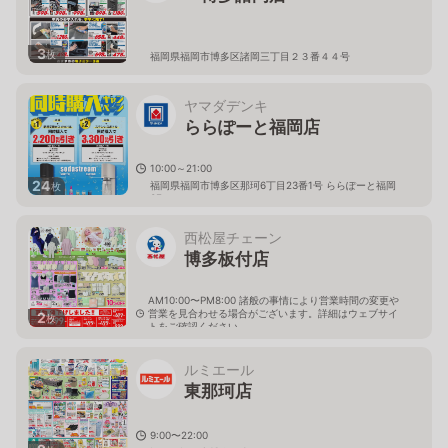
3
枚
福岡県福岡市博多区諸岡三丁目２３番４４号
ヤマダデンキ
ららぽーと福岡店
10:00～21:00
24
福岡県福岡市博多区那珂6丁目23番1号 ららぽーと福岡
枚
3F
西松屋チェーン
博多板付店
AM10:00〜PM8:00 諸般の事情により営業時間の変更や
営業を見合わせる場合がございます。詳細はウェブサイ
2
枚
トをご確認ください。
福岡県福岡市博多区井相田1-7-37
ルミエール
東那珂店
9:00〜22:00