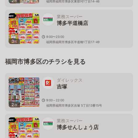
2
枚
福岡県福岡市博多区東那珂1丁目14-46
業務スーパー
博多半道橋店
9:00〜23:00
3
枚
福岡県福岡市博多区半道橋1丁目17-49
福岡市博多区のチラシを見る
ダイレックス
吉塚
9:00～22:00
2
枚
福岡県福岡市博多区吉塚 5丁目13番15号
業務スーパー
博多せんしょう店