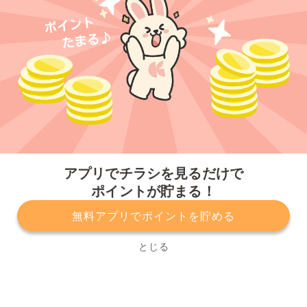
今すぐアプリをダウンロードする
アプリでチラシを見るだけで
ポイントが貯まる！
無料アプリでポイントを貯める
プライバシーポリシー
利用規約
運営会社
サービスに関してのお問い合わせ
チラシ掲載をお考えの方
とじる
Copyright© Kurashiru, Inc. All Rights Reserved.