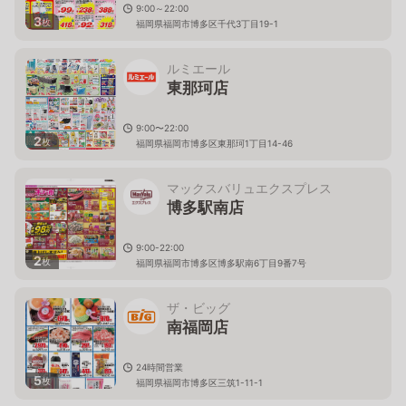
9:00～22:00
3
枚
福岡県福岡市博多区千代3丁目19-1
ルミエール
東那珂店
9:00〜22:00
2
枚
福岡県福岡市博多区東那珂1丁目14-46
マックスバリュエクスプレス
博多駅南店
9:00-22:00
2
枚
福岡県福岡市博多区博多駅南6丁目9番7号
ザ・ビッグ
南福岡店
24時間営業
5
枚
福岡県福岡市博多区三筑1-11-1