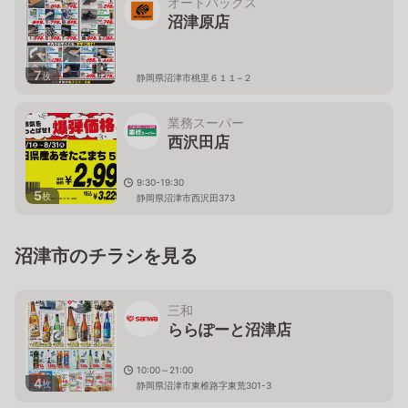
オートバックス
沼津原店
7
枚
静岡県沼津市桃里６１１−２
業務スーパー
西沢田店
9:30-19:30
5
枚
静岡県沼津市西沢田373
沼津市のチラシを見る
三和
ららぽーと沼津店
10:00～21:00
4
枚
静岡県沼津市東椎路字東荒301-3