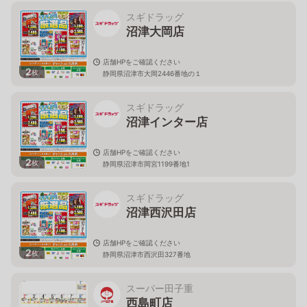
スギドラッグ
沼津大岡店
店舗HPをご確認ください
2
枚
静岡県沼津市大岡2446番地の１
スギドラッグ
沼津インター店
店舗HPをご確認ください
2
枚
静岡県沼津市岡宮1199番地1
スギドラッグ
沼津西沢田店
店舗HPをご確認ください
2
枚
静岡県沼津市西沢田327番地
スーパー田子重
西島町店