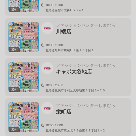
10:00-19:00
3
枚
北海道函館市大森町２７−１
ファッションセンターしまむら
川端店
10:00-19:00
3
枚
北海道旭川市川端町７条１０丁目１
ファッションセンターしまむら
キャポ大谷地店
10:00-20:00
3
枚
北海道札幌市厚別区大谷地東３丁目３−２０
ファッションセンターしまむら
栄町店
10:00-19:00
3
枚
北海道札幌市東区北４２条東１３丁目１−２