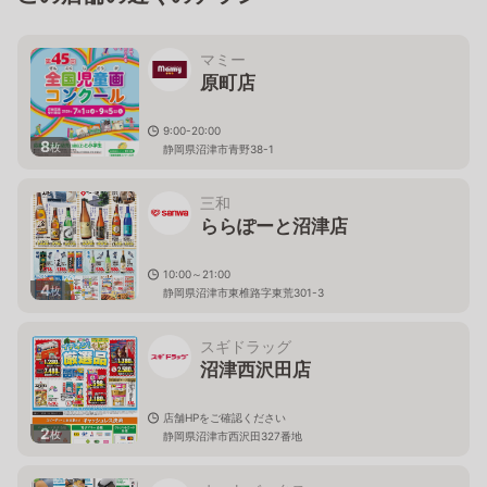
マミー
原町店
9:00-20:00
8
枚
静岡県沼津市青野38-1
三和
ららぽーと沼津店
10:00～21:00
4
枚
静岡県沼津市東椎路字東荒301-3
スギドラッグ
沼津西沢田店
店舗HPをご確認ください
2
枚
静岡県沼津市西沢田327番地