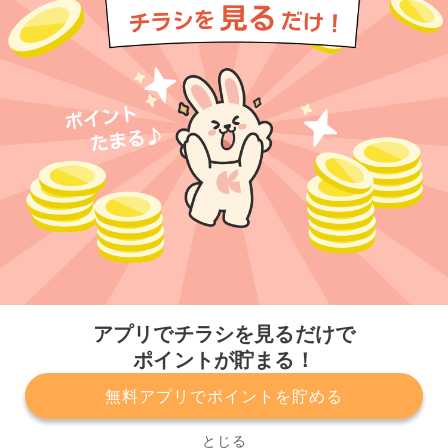
今すぐアプリをダウンロードする
アプリでチラシを見るだけで
ポイントが貯まる！
無料アプリでポイントを貯める
プライバシーポリシー
利用規約
運営会社
サービスに関してのお問い合わせ
チラシ掲載をお考えの方
とじる