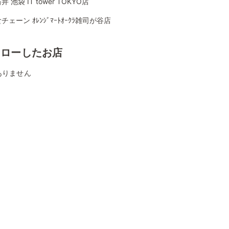
 池袋 IT tower TOKYO店
チェーン ｵﾚﾝｼﾞﾏｰﾄｵｰｸﾗ雑司が谷店
ォローしたお店
ありません