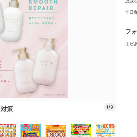
成城石井
全日食
フ
まだ
1/9
ア対策