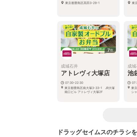
東京都豊島区高田3-29-1
東京
7
枚
成城石井
成城
アトレヴィ大塚店
池
07:30-22:30
07:
東京都豊島区南大塚3-33-1 JR大塚
東京
南口ビル アトレヴィ大塚2F
シャ
ドラッグセイムスのチラシ