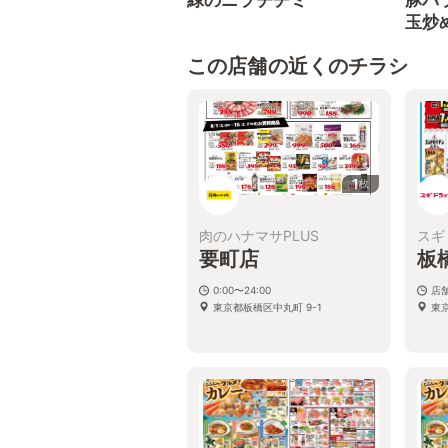
緑のニラチヂミ
豚バ
玉炒
この店舗の近くのチラシ
1
枚
肉のハナマサPLUS
スギ
要町店
板
0:00〜24:00
店
東京都板橋区中丸町 9-1
東