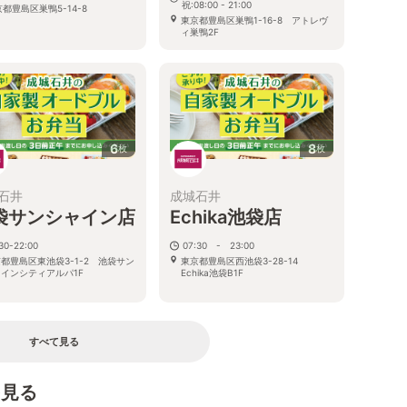
祝:08:00 - 21:00
都豊島区巣鴨5-14-8
東京都豊島区巣鴨1-16-8 アトレヴ
ィ巣鴨2F
6
8
枚
枚
石井
成城石井
袋サンシャイン店
Echika池袋店
30-22:00
07:30 - 23:00
都豊島区東池袋3-1-2 池袋サン
東京都豊島区西池袋3-28-14
インシティアルパ1F
Echika池袋B1F
すべて見る
を見る