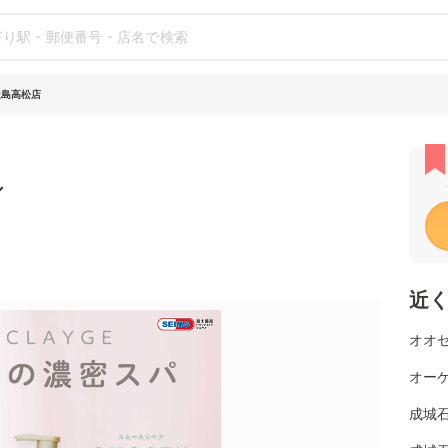
豊島高松店
シ
近
オオゼ
オーケ
成城石