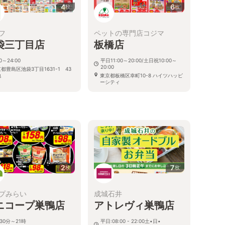
4
6
枚
枚
フ
ペットの専門店コジマ
袋三丁目店
板橋店
30～24:00
平日11:00～20:00/土日祝10:00～
20:00
都豊島区池袋3丁目1631-1 43
地
東京都板橋区幸町10-8 ハイツハッピ
ーシティ
2
7
枚
枚
プみらい
成城石井
ニコープ巣鴨店
アトレヴィ巣鴨店
30分～21時
平日:08:00 - 22:00土•日•