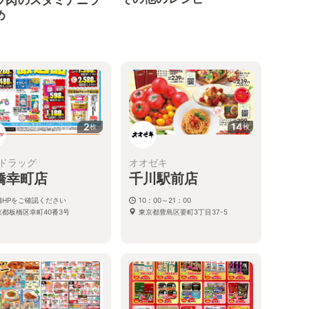
ラ肉のスタミナニラ
め
2
14
枚
枚
ドラッグ
オオゼキ
橋幸町店
千川駅前店
舗HPをご確認ください
10：00～21：00
京都板橋区幸町40番3号
東京都豊島区要町3丁目37-5