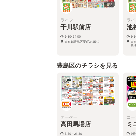
6
枚
ライフ
ライ
千川駅前店
池
9:30-24:00
9:
東京都豊島区要町3-45-4
東京
番
豊島区のチラシを見る
2
枚
オーケー
コー
高田馬場店
ミ
8:30～21:30
9時