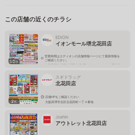
この店舗の近くのチラシ
EDION
イオンモール堺北花田店
営業時間はエディオンの店舗情報ページにて最新情報を
ご確認ください。
50
枚
大阪府堺市北区東浅香山町4丁1-12 イオンモール堺北花
田店 3Ｆ
スギドラッグ
北花田店
店舗HPをご確認ください
2
枚
大阪府堺市北区北花田町一丁４番地
Joshin
アウトレット北花田店