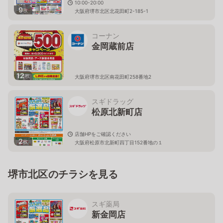
10:00-20:00
9
枚
大阪府堺市北区北花田町2-185-1
コーナン
金岡蔵前店
12
枚
大阪府堺市北区南花田町258番地2
スギドラッグ
松原北新町店
店舗HPをご確認ください
2
枚
大阪府松原市北新町四丁目152番地の１
堺市北区のチラシを見る
スギ薬局
新金岡店