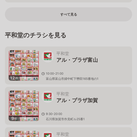
すべて見る
平和堂のチラシを見る
平和堂
アル・プラザ富山
10:00-21:00
12
枚
富山県富山市婦中町下轡田165番地の1
平和堂
アル・プラザ加賀
9:30-20:00
9
枚
石川県加賀市作見町ル25番1
平和堂