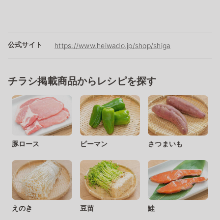
公式サイト
https://www.heiwado.jp/shop/shiga
チラシ掲載商品からレシピを探す
豚ロース
ピーマン
さつまいも
えのき
豆苗
鮭