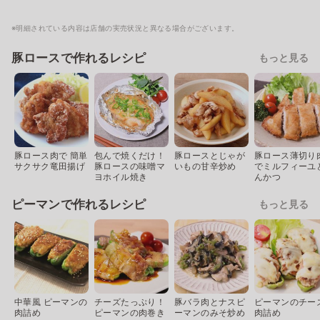
※明細されている内容は店舗の実売状況と異なる場合がございます。
豚ロースで作れるレシピ
もっと見る
豚ロース肉で 簡単
包んで焼くだけ！
豚ロースとじゃが
豚ロース薄切り
サクサク竜田揚げ
豚ロースの味噌マ
いもの甘辛炒め
でミルフィーユ
ヨホイル焼き
んかつ
ピーマンで作れるレシピ
もっと見る
中華風 ピーマンの
チーズたっぷり！
豚バラ肉とナスピ
ピーマンのチー
肉詰め
ピーマンの肉巻き
ーマンのみそ炒め
肉詰め