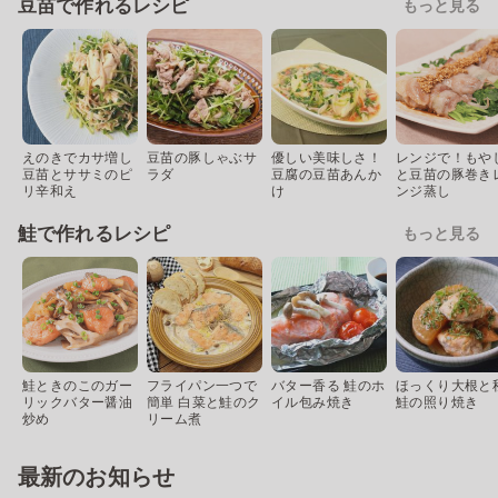
豆苗で作れるレシピ
もっと見る
えのきでカサ増し
豆苗の豚しゃぶサ
優しい美味しさ！
レンジで！もや
豆苗とササミのピ
ラダ
豆腐の豆苗あんか
と豆苗の豚巻き
リ辛和え
け
ンジ蒸し
鮭で作れるレシピ
もっと見る
鮭ときのこのガー
フライパン一つで
バター香る 鮭のホ
ほっくり大根と
リックバター醤油
簡単 白菜と鮭のク
イル包み焼き
鮭の照り焼き
炒め
リーム煮
最新のお知らせ