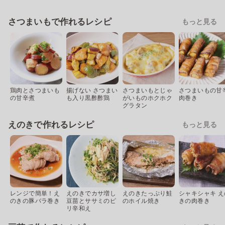
さつまいもで作れるレシピ
もっと見る
鶏肉とさつまいも
揚げない さつまい
さつまいもとじゃ
さつまいもの甘
の甘辛煮
も入り黒酢酢鶏
がいものホクホク
肉巻き
グラタン
えのきで作れるレシピ
もっと見る
レンジで簡単！え
えのきでカサ増し
えのきたっぷり鮭
シャキシャキ え
のきの豚バラ巻き
豆苗とササミのピ
のホイル焼き
きの肉巻き
リ辛和え