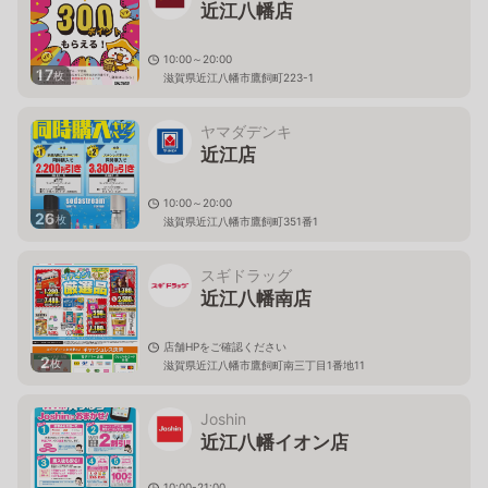
近江八幡店
10:00～20:00
17
枚
滋賀県近江八幡市鷹飼町223-1
ヤマダデンキ
近江店
10:00～20:00
26
枚
滋賀県近江八幡市鷹飼町351番1
スギドラッグ
近江八幡南店
店舗HPをご確認ください
2
枚
滋賀県近江八幡市鷹飼町南三丁目1番地11
Joshin
近江八幡イオン店
10:00-21:00