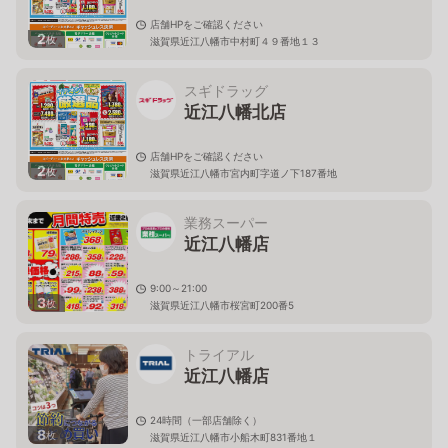
店舗HPをご確認ください
2
枚
滋賀県近江八幡市中村町４９番地１３
スギドラッグ
近江八幡北店
店舗HPをご確認ください
2
枚
滋賀県近江八幡市宮内町字道ノ下187番地
業務スーパー
近江八幡店
9:00～21:00
3
枚
滋賀県近江八幡市桜宮町200番5
トライアル
近江八幡店
24時間（一部店舗除く）
8
枚
滋賀県近江八幡市小船木町831番地１