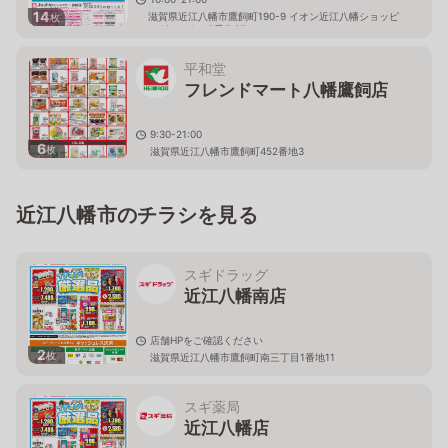
14
滋賀県近江八幡市鷹飼町190-9 イオン近江八幡ショッピ
枚
ングセンター2番街3F
平和堂
フレンドマート八幡鷹飼店
9:30-21:00
6
枚
滋賀県近江八幡市鷹飼町452番地3
近江八幡市のチラシを見る
スギドラッグ
近江八幡南店
店舗HPをご確認ください
2
枚
滋賀県近江八幡市鷹飼町南三丁目1番地11
スギ薬局
近江八幡店