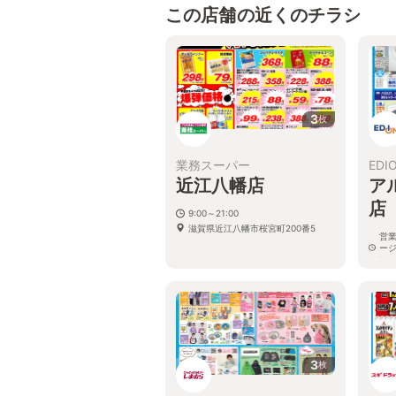
この店舗の近くのチラシ
3
枚
業務スーパー
EDI
近江八幡店
ア
店
9:00～21:00
滋賀県近江八幡市桜宮町200番5
営
ー
い
滋賀
プラ
3
枚