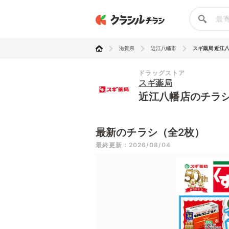
滋賀県
近江八幡市
スギ薬局 近江
ドラッグストア
スギ薬局
近江八幡店のチラ
最新のチラシ（全2枚）
最終更新：2026/08/04