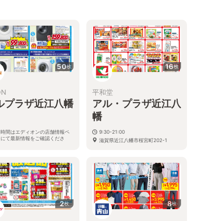
50
16
枚
枚
ON
平和堂
ルプラザ近江八幡
アル・プラザ近江八
幡
業時間はエディオンの店舗情報ペ
9:30-21:00
ジにて最新情報をご確認くださ
滋賀県近江八幡市桜宮町202-1
。
県近江八幡市桜宮町202-1(アル
ザ近江八幡3階)
2
8
枚
枚