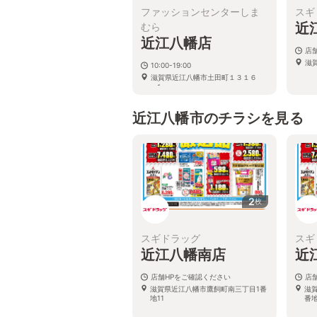
ファッションセンターしま
スギ
近
むら
近江八幡店
店
滋
10:00-19:00
滋賀県近江八幡市土田町１３１６
−１
近江八幡市のチラシを見る
2
枚
スギドラッグ
スギ
近江八幡南店
近
店舗HPをご確認ください
店
滋賀県近江八幡市鷹飼町南三丁目1番
滋
地11
番