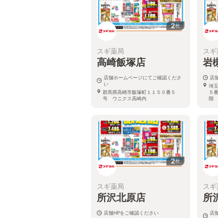
2
枚
スギ薬局
スギ
高崎飯塚店
岩
店舗ホームページにてご確認くださ
店
い
埼
群馬県高崎市飯塚町１１５０番５
５
号 ウニクス高崎内
階
2
枚
スギ薬局
スギ
所沢北原店
所
店舗HPをご確認ください
店