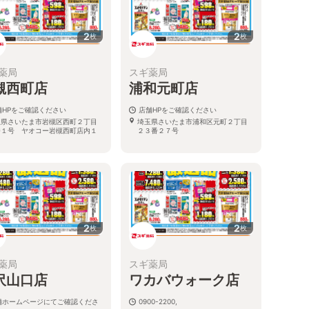
2
2
枚
枚
薬局
スギ薬局
槻西町店
浦和元町店
舗HPをご確認ください
店舗HPをご確認ください
玉県さいたま市岩槻区西町２丁目
埼玉県さいたま市浦和区元町２丁目
番１号 ヤオコー岩槻西町店内１
２３番２７号
2
2
枚
枚
薬局
スギ薬局
沢山口店
ワカバウォーク店
舗ホームページにてご確認くださ
0900-2200,