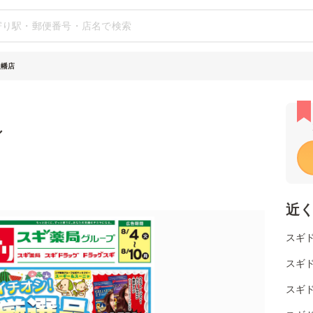
八幡店
シ
近
スギ
スギ
スギ