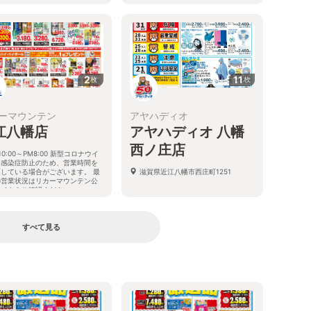
2
11
枚
枚
ーマウンテン
アヤハディオ
江八幡店
アヤハディオ 八幡
西ノ庄店
10:00～PM8:00 新型コロナウイ
ス感染症防止のため、営業時間を
更している場合がございます。 最
滋賀県近江八幡市西庄町1251
の営業状況はリカーマウンテン公
サイトをご確認ください。
県近江八幡市西庄町2018-1
すべて見る