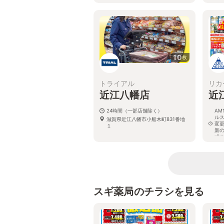
10
枚
トライアル
リカ
近江八幡店
近
24時間（一部店舗除く）
AM
ル
滋賀県近江八幡市小船木町831番地
変
１
新
式
滋賀
スギ薬局のチラシを見る