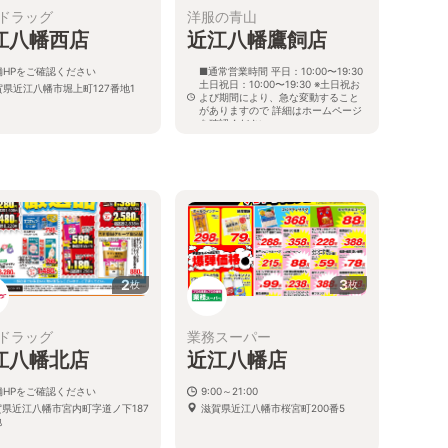
ドラッグ
洋服の青山
江八幡西店
近江八幡鷹飼店
舗HPをご確認ください
■通常営業時間 平日：10:00〜19:30
土日祝日：10:00〜19:30 ※土日祝お
賀県近江八幡市堀上町127番地1
よび期間により、急な変動すること
がありますので 詳細はホームページ
を確認ください
滋賀県近江八幡市鷹飼町北三丁目1番
9
2
3
枚
枚
ドラッグ
業務スーパー
江八幡北店
近江八幡店
舗HPをご確認ください
9:00～21:00
賀県近江八幡市宮内町字道ノ下187
滋賀県近江八幡市桜宮町200番5
地