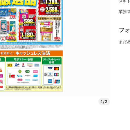
スギ
業務
フ
まだ
1/2