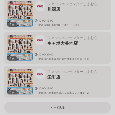
ファッションセンターしまむら
川端店
10:00-19:00
1
枚
北海道旭川市川端町７条１０丁目１
ファッションセンターしまむら
キャポ大谷地店
10:00-20:00
1
枚
北海道札幌市厚別区大谷地東３丁目３−２０
ファッションセンターしまむら
栄町店
10:00-19:00
1
枚
北海道札幌市東区北４２条東１３丁目１−２
すべて見る