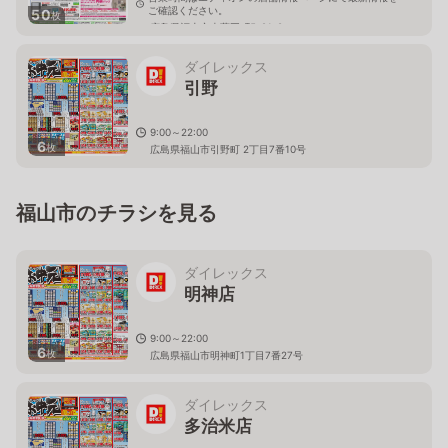
ご確認ください。
50
枚
広島県福山市南蔵王町5-21-8
ダイレックス
引野
9:00～22:00
6
枚
広島県福山市引野町 2丁目7番10号
福山市のチラシを見る
ダイレックス
明神店
9:00～22:00
6
枚
広島県福山市明神町1丁目7番27号
ダイレックス
多治米店