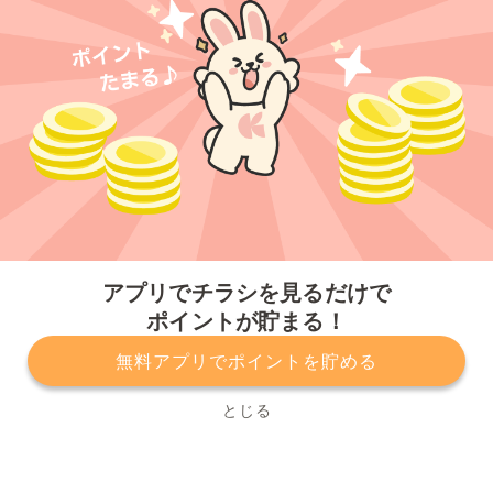
今すぐアプリをダウンロードする
アプリでチラシを見るだけで
ポイントが貯まる！
無料アプリでポイントを貯める
プライバシーポリシー
利用規約
運営会社
サービスに関してのお問い合わせ
チラシ掲載をお考えの方
とじる
Copyright© Kurashiru, Inc. All Rights Reserved.