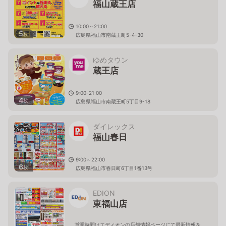
福山蔵王店
10:00～21:00
5
枚
広島県福山市南蔵王町5-4-30
ゆめタウン
蔵王店
9:00-21:00
4
枚
広島県福山市南蔵王町5丁目9-18
ダイレックス
福山春日
9:00～22:00
6
枚
広島県福山市春日町6丁目1番13号
EDION
東福山店
営業時間はエディオンの店舗情報ページにて最新情報を