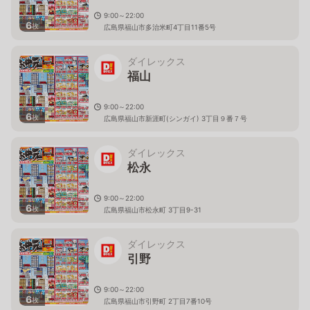
9:00～22:00
6
枚
広島県福山市多治米町4丁目11番5号
ダイレックス
福山
9:00～22:00
6
枚
広島県福山市新涯町(シンガイ) 3丁目９番７号
ダイレックス
松永
9:00～22:00
6
枚
広島県福山市松永町 3丁目9-31
ダイレックス
引野
9:00～22:00
6
枚
広島県福山市引野町 2丁目7番10号