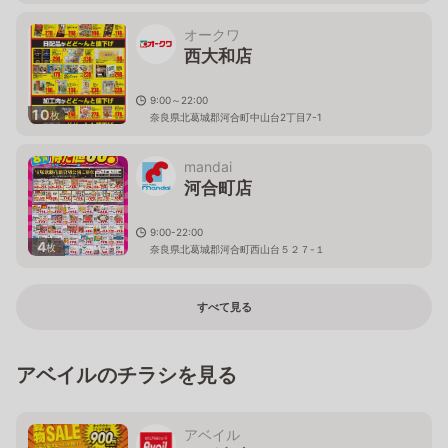
オークワ
西大和店
9:00～22:00
10
枚
奈良県北葛城郡河合町中山台2丁目7-1
mandai
河合町店
9:00-22:00
4
枚
奈良県北葛城郡河合町西山台５２７-１
すべて見る
アベイルのチラシを見る
アベイル