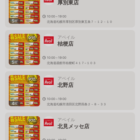
厚別東店
10:00～19:00
5
枚
北海道札幌市厚別区厚別東五条７－１２－１０
アベイル
桔梗店
10:00～19:00
5
枚
北海道函館市桔梗町４１７−１０３
アベイル
北野店
10:00～19:00
4
枚
北海道札幌市清田区北野四条２－８－３３
アベイル
北見メッセ店
10:00～19:00