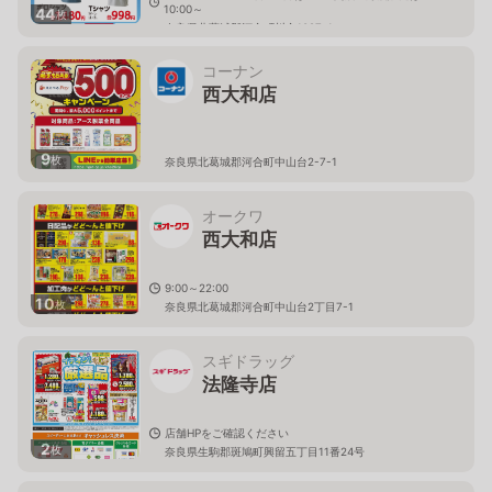
10:00～
44
枚
奈良県北葛城郡河合町川合1097-1
コーナン
西大和店
9
枚
奈良県北葛城郡河合町中山台2-7-1
オークワ
西大和店
9:00～22:00
10
枚
奈良県北葛城郡河合町中山台2丁目7-1
スギドラッグ
法隆寺店
店舗HPをご確認ください
2
枚
奈良県生駒郡斑鳩町興留五丁目11番24号