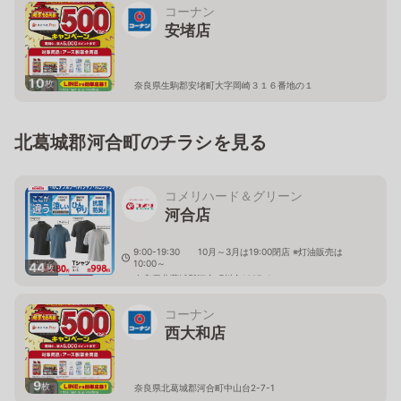
コーナン
安堵店
10
枚
奈良県生駒郡安堵町大字岡崎３１６番地の１
北葛城郡河合町のチラシを見る
コメリハード＆グリーン
河合店
9:00-19:30 10月～3月は19:00閉店 ※灯油販売は
10:00～
44
枚
奈良県北葛城郡河合町川合1097-1
コーナン
西大和店
9
枚
奈良県北葛城郡河合町中山台2-7-1