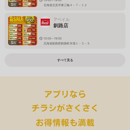
5
枚
北海道北見市東三輪４－７－１２
アベイル
釧路店
10:00～19:00
5
枚
北海道釧路郡釧路町木場１－３－５
すべて見る