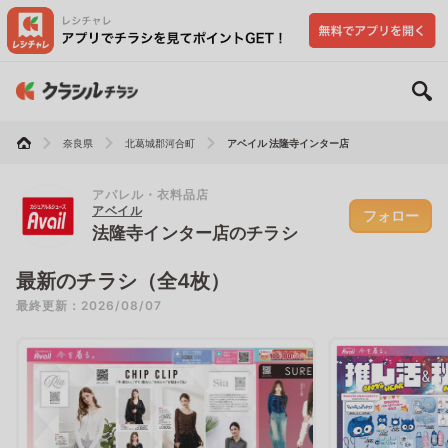
奈良県
北葛城郡河合町
アベイル 法隆寺インター店
アパレル・衣料品店
アベイル
フォロー
法隆寺インター店のチラシ
最新のチラシ（全4枚）
最終更新：2026/08/07