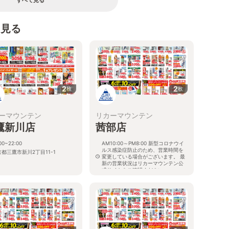
すべて見る
を見る
2
2
枚
枚
ーマウンテン
リカーマウンテン
鷹新川店
茜部店
00~22:00
AM10:00～PM8:00 新型コロナウイ
ルス感染症防止のため、営業時間を
都三鷹市新川2丁目11-1
変更している場合がございます。 最
新の営業状況はリカーマウンテン公
式サイトをご確認ください。
岐阜県岐阜市茜部新所4-144-1