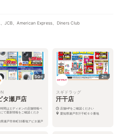
d、JCB、American Express、Diners Club
50
2
枚
枚
ON
スギドラッグ
ピタ瀬戸店
汗干店
業時間はエディオンの店舗情報ペ
店舗HPをご確認ください
ジにて最新情報をご確認くださ
愛知県瀬戸市汗干町６０番地
。
知県瀬戸市幸町33番地アピタ瀬戸
階