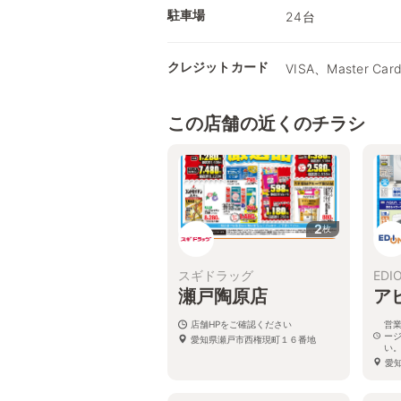
駐車場
24台
クレジットカード
VISA、Master Car
この店舗の近くのチラシ
2
枚
スギドラッグ
EDI
瀬戸陶原店
ア
店舗HPをご確認ください
営
ー
愛知県瀬戸市西権現町１６番地
い
愛
店1