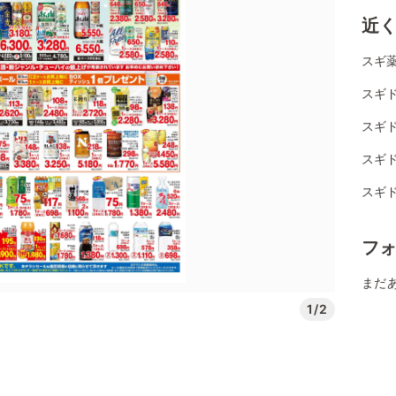
近
スギ薬
スギド
スギド
スギ
スギ
フ
まだ
1/2