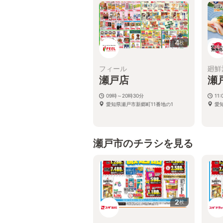
4
枚
フィール
廻鮮
瀬戸店
瀬
09時～20時30分
11:
愛知県瀬戸市新郷町11番地の1
愛
瀬戸市のチラシを見る
2
枚