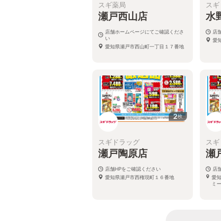
スギ薬局
スギ
瀬戸西山店
水
店舗ホームページにてご確認くださ
店
い
愛
愛知県瀬戸市西山町一丁目１７番地
2
枚
スギドラッグ
スギ
瀬戸陶原店
瀬
店舗HPをご確認ください
店
愛知県瀬戸市西権現町１６番地
愛知
ミー