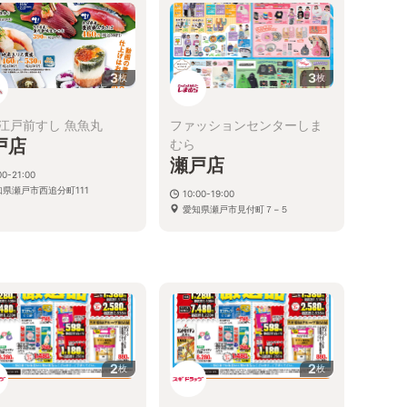
3
3
枚
枚
江戸前すし 魚魚丸
ファッションセンターしま
戸店
むら
瀬戸店
00-21:00
知県瀬戸市西追分町111
10:00-19:00
愛知県瀬戸市見付町７−５
2
2
枚
枚