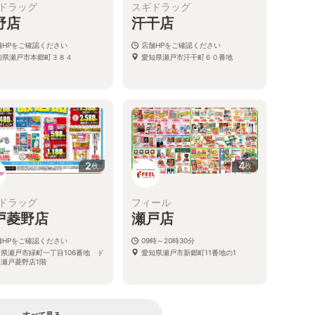
ドラッグ
スギドラッグ
野店
汗干店
舗HPをご確認ください
店舗HPをご確認ください
知県瀬戸市本郷町３８４
愛知県瀬戸市汗干町６０番地
2
4
枚
枚
ドラッグ
フィール
戸菱野店
瀬戸店
舗HPをご確認ください
09時～20時30分
県瀬戸市緑町一丁目106番地 ド
愛知県瀬戸市新郷町11番地の1
瀬戸菱野店1階