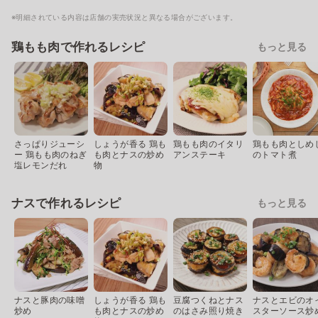
※明細されている内容は店舗の実売状況と異なる場合がございます。
鶏もも肉で作れるレシピ
もっと見る
さっぱりジューシ
しょうが香る 鶏も
鶏もも肉のイタリ
鶏もも肉としめ
ー 鶏もも肉のねぎ
も肉とナスの炒め
アンステーキ
のトマト煮
塩レモンだれ
物
ナスで作れるレシピ
もっと見る
ナスと豚肉の味噌
しょうが香る 鶏も
豆腐つくねとナス
ナスとエビのオ
炒め
も肉とナスの炒め
のはさみ照り焼き
スターソース炒