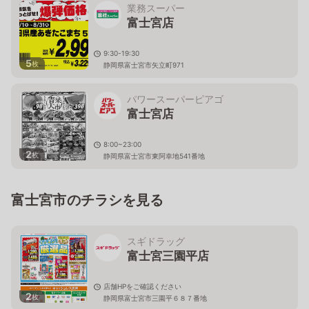
業務スーパー
富士宮店
9:30-19:30
5
枚
静岡県富士宮市矢立町971
パワースーパーピアゴ
富士宮店
8:00~23:00
2
枚
静岡県富士宮市東阿幸地541番地
富士宮市のチラシを見る
スギドラッグ
富士宮三園平店
店舗HPをご確認ください
2
枚
静岡県富士宮市三園平６８７番地