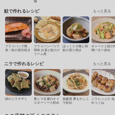
物
鮭で作れるレシピ
もっと見る
フライパンで簡
フライパン一つで
ほっくり大根と秋
キャベツと鮭の
単！鮭の西京焼き
簡単 白菜と鮭のク
鮭の照り焼き
噌バター炒め
リーム煮
ニラで作れるレシピ
もっと見る
緑のニラチヂミ
豚ニラ豆腐のオイ
低糖質 豚もやしニ
ニラたっぷり 塩
スターソース炒め
ラ炒め
れつくね