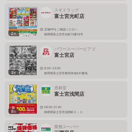
スギドラッグ
富士宮光町店
店舗HPをご確認ください
2
枚
静岡県富士宮市光町15番16号
パワースーパーピアゴ
富士宮店
8:00~23:00
2
枚
静岡県富士宮市東阿幸地541番地
杏林堂
富士宮浅間店
09:00-21:45
8
枚
静岡県富士宮市浅間町６－３
業務スーパー