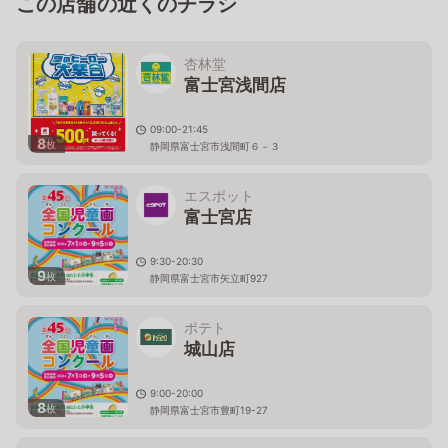
この店舗の近くのチラシ
杏林堂
富士宮浅間店
09:00-21:45
8
枚
静岡県富士宮市浅間町６－３
エスポット
富士宮店
9:30-20:30
9
枚
静岡県富士宮市矢立町927
ポテト
城山店
9:00-20:00
8
枚
静岡県富士宮市豊町19-27