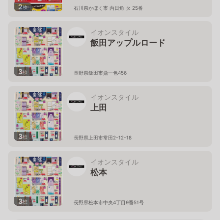
2
枚
石川県かほく市 内日角 タ 25番
イオンスタイル
飯田アップルロード
3
枚
長野県飯田市鼎一色456
イオンスタイル
上田
3
枚
長野県上田市常田2-12-18
イオンスタイル
松本
3
枚
長野県松本市中央4丁目9番51号