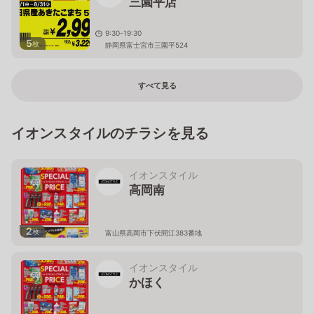
三園平店
9:30-19:30
5
枚
静岡県富士宮市三園平524
すべて見る
イオンスタイルのチラシを見る
イオンスタイル
高岡南
2
枚
富山県高岡市下伏間江383番地
イオンスタイル
かほく