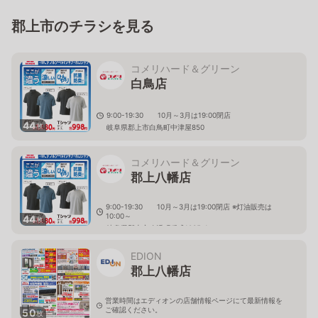
郡上市のチラシを見る
コメリハード＆グリーン
白鳥店
9:00-19:30 10月～3月は19:00閉店
44
枚
岐阜県郡上市白鳥町中津屋850
コメリハード＆グリーン
郡上八幡店
9:00-19:30 10月～3月は19:00閉店 ※灯油販売は
10:00～
44
枚
岐阜県郡上市八幡町稲成1035-1
EDION
郡上八幡店
営業時間はエディオンの店舗情報ページにて最新情報を
ご確認ください。
50
枚