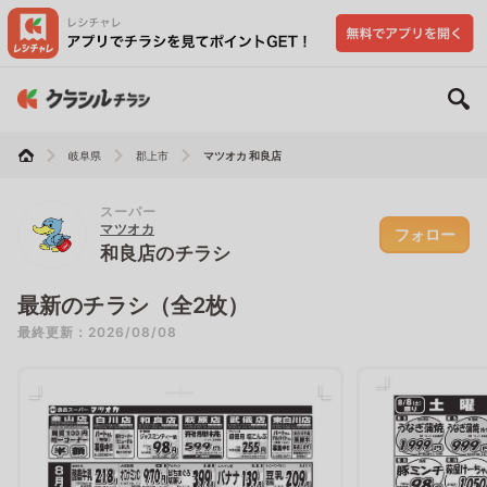
岐阜県
郡上市
マツオカ 和良店
スーパー
マツオカ
フォロー
和良店のチラシ
最新のチラシ（全2枚）
最終更新：2026/08/08