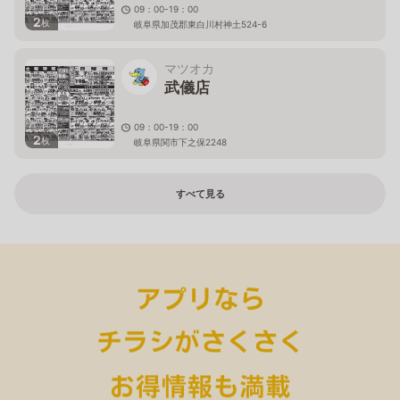
09：00-19：00
2
枚
岐阜県加茂郡東白川村神土524-6
マツオカ
武儀店
09：00-19：00
2
枚
岐阜県関市下之保2248
すべて見る