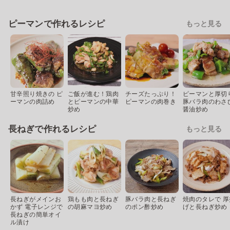
ピーマンで作れるレシピ
もっと見る
甘辛照り焼きの ピ
ご飯が進む！鶏肉
チーズたっぷり！
ピーマンと厚切
ーマンの肉詰め
とピーマンの中華
ピーマンの肉巻き
豚バラ肉のわさ
炒め
醤油炒め
長ねぎで作れるレシピ
もっと見る
長ねぎがメインお
鶏もも肉と長ねぎ
豚バラ肉と長ねぎ
焼肉のタレで 厚
かず 電子レンジで
の胡麻マヨ炒め
のポン酢炒め
げと長ねぎ炒め
長ねぎの簡単オイ
ル漬け