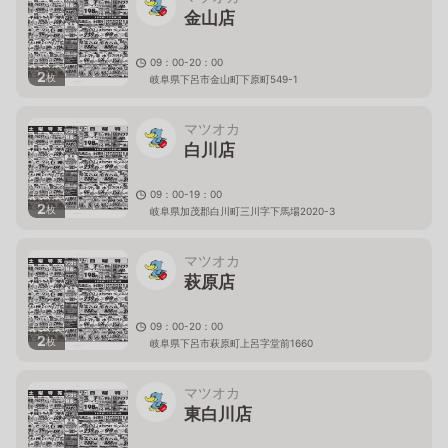
金山店
09：00-20：00
2
枚
岐阜県下呂市金山町下原町549-1
マツオカ
白川店
09：00-19：00
2
枚
岐阜県加茂郡白川町三川字下馬場2020-3
マツオカ
萩原店
09：00-20：00
2
枚
岐阜県下呂市萩原町上呂字堂前1660
マツオカ
東白川店