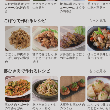
味付け簡単 オクラ
オクラとミョウガ
焼肉味噌ダレでジ
照りうま！オク
とチーズの豚肉巻
の肉巻き
ューシーに オクラ
の豚バラ巻き
き
の肉巻き
ごぼうで作れるレシピ
もっと見る
ごぼうと豚肉のさ
甘辛で香ばしく 豚
お弁当にも ごぼう
ほっこり美味し
っぱりゆず胡椒炒
こまとごぼうの唐
の甘辛肉巻き
鶏ごぼう煮
め
揚げ
豚ひき肉で作れるレシピ
もっと見る
豚ひき肉とゴーヤ
豚ひき肉ともやし
大葉香る 豚ひき肉
めんつゆで豚ひ
の辛みそ炒め
のカレー炒め
のつくね
肉とじゃがいも