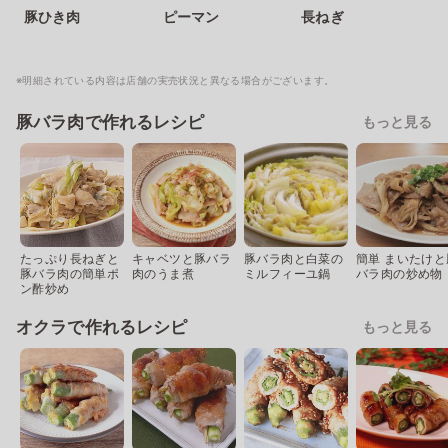
豚ひき肉
ピーマン
長ねぎ
※明細されている内容は店舗の実売状況と異なる場合がございます。
豚バラ肉で作れるレシピ
もっと見る
たっぷり長ねぎと
キャベツと豚バラ
豚バラ肉と白菜の
簡単 まいたけと
豚バラ肉の簡単ポ
肉のうま煮
ミルフィーユ鍋
バラ肉の炒め物
ン酢炒め
オクラで作れるレシピ
もっと見る