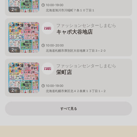
10:00-19:00
2
枚
北海道旭川市川端町７条１０丁目１
ファッションセンターしまむら
キャポ大谷地店
10:00-20:00
2
枚
北海道札幌市厚別区大谷地東３丁目３−２０
ファッションセンターしまむら
栄町店
10:00-19:00
2
枚
北海道札幌市東区北４２条東１３丁目１−２
すべて見る