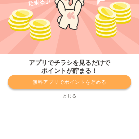
今すぐアプリをダウンロードする
アプリでチラシを見るだけで
ポイントが貯まる！
無料アプリでポイントを貯める
プライバシーポリシー
利用規約
運営会社
サービスに関してのお問い合わせ
チラシ掲載をお考えの方
とじる
Copyright© Kurashiru, Inc. All Rights Reserved.