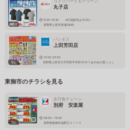
コメリハード＆グリーン
丸子店
9:00-19:30 ※灯油販売は10:00～
46
枚
長野県上田市長瀬2849
パシオス
上田芳田店
10:00-20:00
1
長野県上田市大字芳田字寺田1514-1 あやめの里ショッ
枚
ピングパーク内
東御市のチラシを見る
全日食チェーン
別府 安楽屋
09:00～19:00
1
枚
長野県東御市滋野乙４７７３