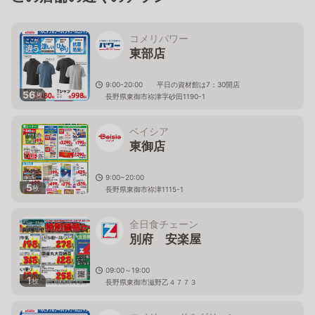
コメリパワー
東部店
9:00-20:00 平日の資材館は7：30開店
56
枚
長野県東御市祢津字砂田1190-1
ベイシア
東御店
9:00~20:00
5
枚
長野県東御市祢津1115-1
全日食チェーン
別府 安楽屋
09:00～19:00
1
枚
長野県東御市滋野乙４７７３