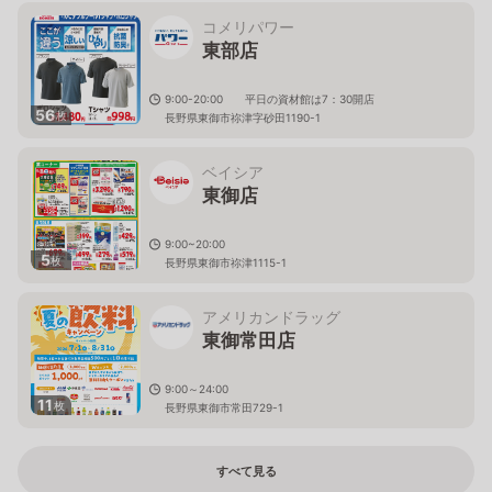
コメリパワー
東部店
9:00-20:00 平日の資材館は7：30開店
56
枚
長野県東御市祢津字砂田1190-1
ベイシア
東御店
9:00~20:00
5
枚
長野県東御市祢津1115-1
アメリカンドラッグ
東御常田店
9:00～24:00
11
枚
長野県東御市常田729-1
すべて見る