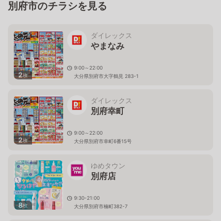
別府市のチラシを見る
ダイレックス
やまなみ
9:00～22:00
2
枚
大分県別府市大字鶴見 283-1
ダイレックス
別府幸町
9:00～22:00
2
枚
大分県別府市幸町6番15号
ゆめタウン
別府店
9:30-21:00
8
枚
大分県別府市楠町382-7