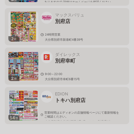
ありますので 詳細はホームページを確認ください
大分県別府市餅ケ浜町9番13-1号
マックスバリュ
別府店
24時間営業
2
枚
大分県別府市新港町4番39号
ダイレックス
別府幸町
9:00～22:00
2
枚
大分県別府市幸町6番15号
EDION
トキハ別府店
営業時間はエディオンの店舗情報ページにて最新情報を
ご確認ください。
54
枚
大分県別府市北浜2丁目9番1号 トキハ別府店3F