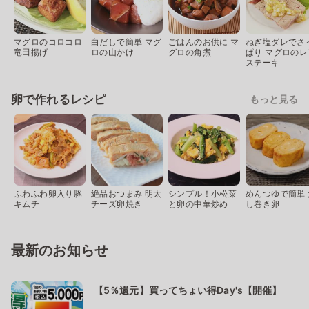
マグロのコロコロ
白だしで簡単 マグ
ごはんのお供に マ
ねぎ塩ダレでさ
竜田揚げ
ロの山かけ
グロの角煮
ぱり マグロのレ
ステーキ
卵で作れるレシピ
もっと見る
ふわふわ卵入り豚
絶品おつまみ 明太
シンプル！小松菜
めんつゆで簡単 
キムチ
チーズ卵焼き
と卵の中華炒め
し巻き卵
最新のお知らせ
【5％還元】買ってちょい得Day's【開催】