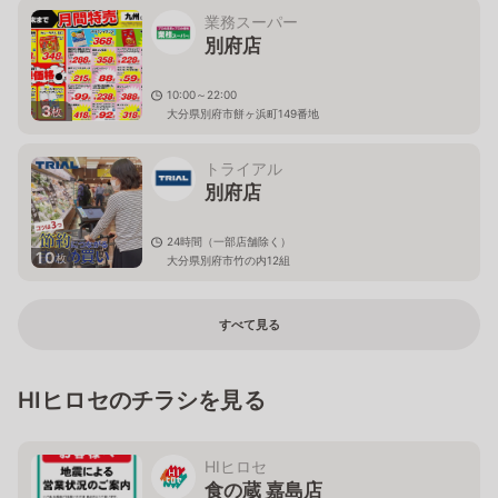
業務スーパー
別府店
10:00～22:00
3
枚
大分県別府市餅ヶ浜町149番地
トライアル
別府店
24時間（一部店舗除く）
10
枚
大分県別府市竹の内12組
すべて見る
HIヒロセのチラシを見る
HIヒロセ
食の蔵 嘉島店