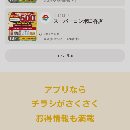
枚
大分県大分市猪野1617-1
HIヒロセ
スーパーコンボ臼杵店
9:00-20:00
13
枚
大分県臼杵市野田176番地1
すべて見る