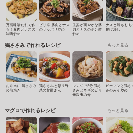
万能味噌だれで作
ピリ辛 豚肉とナス
生姜が爽やかな豚
ナスと鶏もも肉
る！豚肉とナスの
のサッパリ炒め
肉とナスのポン酢
揚げ浸し
味噌炒め
炒め
鶏ささみで作れるレシピ
もっと見る
お弁当に 鶏ささみ
鶏ささみと彩り野
レンジで5分 鶏さ
ピーマンと鶏さ
の蒲焼き
菜の甘酢あん
さみとネギのピリ
みのみそ炒め
辛温玉のせ
マグロで作れるレシピ
もっと見る