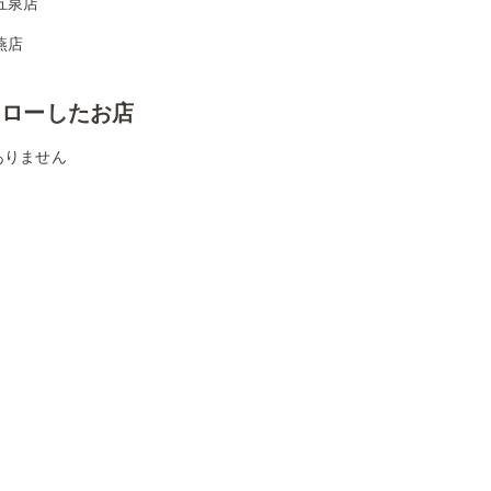
五泉店
燕店
ォローしたお店
ありません