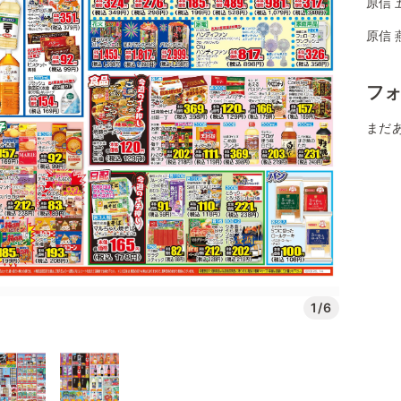
原信 
原信 
フ
まだ
1/6