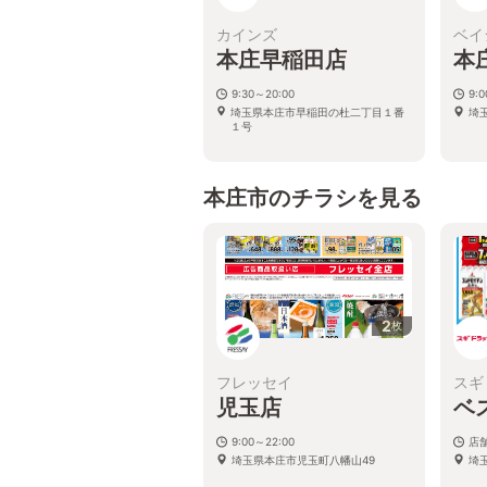
カインズ
ベイ
本庄早稲田店
本
9:30～20:00
9:0
埼玉県本庄市早稲田の杜二丁目１番
埼玉
１号
本庄市のチラシを見る
2
枚
フレッセイ
スギ
児玉店
ベ
9:00～22:00
店
埼玉県本庄市児玉町八幡山49
埼