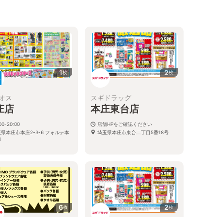
1
2
枚
枚
オス
スギドラッグ
庄店
本庄東台店
00-20:00
店舗HPをご確認ください
県本庄市本庄2-3-6 フォルテ本
埼玉県本庄市東台二丁目5番18号
内
6
2
枚
枚