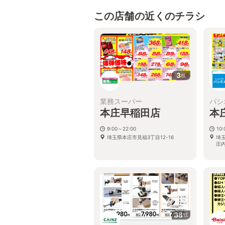
この店舗の近くのチラシ
3
枚
業務スーパー
パシ
本庄早稲田店
本
9:00～22:00
10:
埼玉県本庄市見福3丁目12-16
埼玉
庄
38
枚