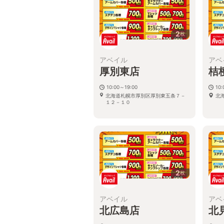
2
枚
アベイル
アベ
厚別東店
桔
10:00～19:00
10:
北海道札幌市厚別区厚別東五条７－
北
１２－１０
2
枚
アベイル
アベ
北広島店
北