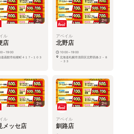
2
2
枚
枚
イル
アベイル
梗店
北野店
00～19:00
10:00～19:00
海道函館市桔梗町４１７−１０３
北海道札幌市清田区北野四条２－８
－３３
2
2
枚
枚
イル
アベイル
見メッセ店
釧路店