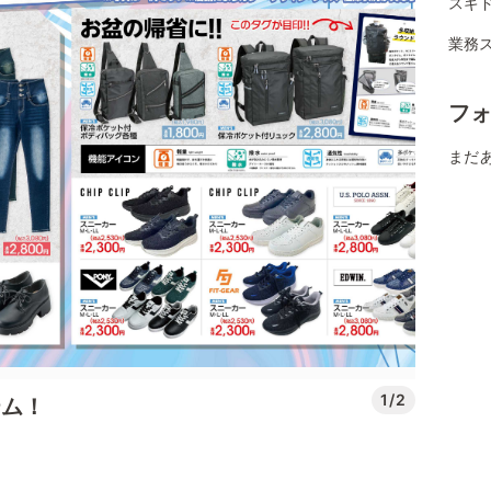
スギ
業務
フ
まだ
1/2
テム！