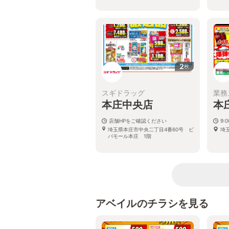
2
枚
スギドラッグ
業務
本庄中央店
本
店舗HPをご確認ください
9:
埼玉県本庄市中央二丁目4番60号 ビ
埼玉
バモール本庄 1階
アベイルのチラシを見る