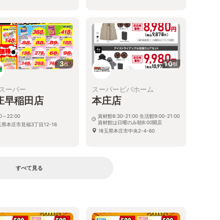
3
10
枚
枚
スーパー
スーパービバホーム
庄早稲田店
本庄店
00～22:00
資材館6:30-21:00 生活館9:00-21:00
資材館は日曜のみ朝8:00開店
県本庄市見福3丁目12-16
埼玉県本庄市中央2-4-60
すべて見る