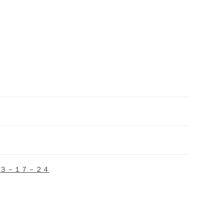
３－１７－２４