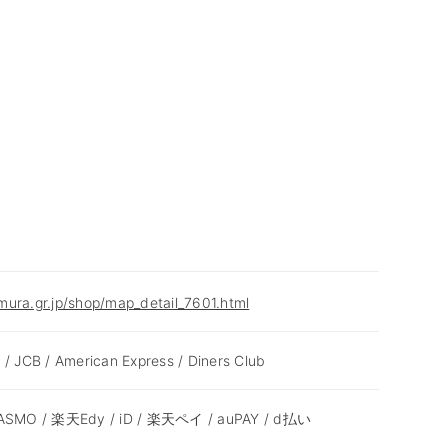
ura.gr.jp/shop/map_detail_7601.html
 / JCB / American Express / Diners Club
 PASMO / 楽天Edy / iD / 楽天ペイ / auPAY / d払い