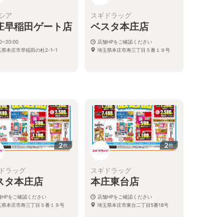
シア
スギドラッグ
庄早稲田ゲート店
ベスタ本庄店
0~20:00
店舗HPをご確認ください
県本庄市早稲田の杜2-1-1
埼玉県本庄市寿三丁目５番１９号
2
2
枚
枚
ドラッグ
スギドラッグ
スタ本庄店
本庄東台店
舗HPをご確認ください
店舗HPをご確認ください
玉県本庄市寿三丁目５番１９号
埼玉県本庄市東台二丁目5番18号