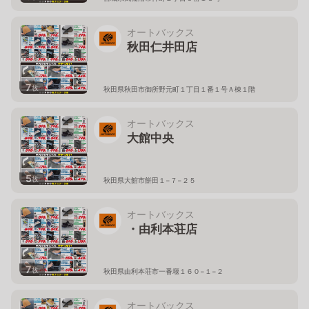
オートバックス
秋田仁井田店
7
枚
秋田県秋田市御所野元町１丁目１番１号Ａ棟１階
オートバックス
大館中央
5
枚
秋田県大館市餅田１−７−２５
オートバックス
・由利本荘店
7
枚
秋田県由利本荘市一番堰１６０−１−２
オートバックス