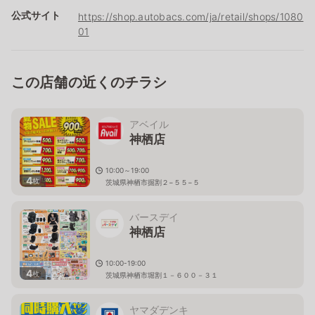
公式サイト
https://shop.autobacs.com/ja/retail/shops/1080
01
この店舗の近くのチラシ
アベイル
神栖店
10:00～19:00
4
枚
茨城県神栖市掘割２−５５−５
バースデイ
神栖店
10:00-19:00
4
枚
茨城県神栖市堀割１－６００－３１
ヤマダデンキ