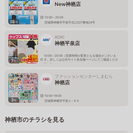
New神栖店
10:00～20:00
38
枚
茨城県神栖市平泉字北口527番地24号
AOKI
神栖平泉店
10:00～20:00（営業時間が変更となる場合がございま
す。詳しくは公式サイト各店舗ページにてご確認くださ
7
枚
い。）
茨城県神栖市平泉281-24
ファッションセンターしまむら
神栖店
10:00-19:00
3
枚
茨城県神栖市平泉１−９６
神栖市のチラシを見る