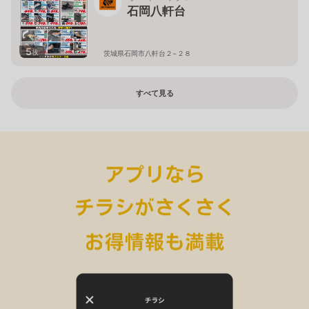
石岡八軒台
5
枚
茨城県石岡市八軒台２−２８
すべて見る