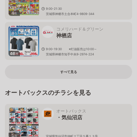
9:00-21:30
4
枚
茨城県神栖市土合本町4-9809-344
コメリハード＆グリーン
神栖店
9:00-19:30 ※灯油販売は10:00～
46
枚
茨城県神栖市知手中央9-2974-224
すべて見る
オートバックスのチラシを見る
オートバックス
・気仙沼店
5
枚
宮城県気仙沼市仲町２丁目５番１３号