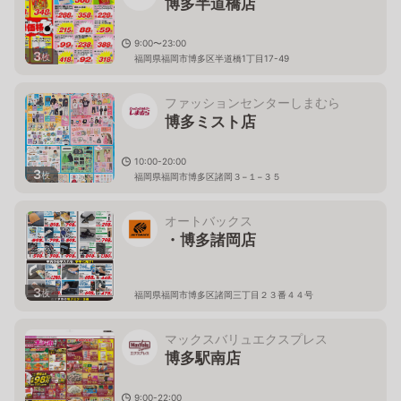
博多半道橋店
9:00〜23:00
3
枚
福岡県福岡市博多区半道橋1丁目17-49
ファッションセンターしまむら
博多ミスト店
10:00-20:00
3
枚
福岡県福岡市博多区諸岡３−１−３５
オートバックス
・博多諸岡店
3
枚
福岡県福岡市博多区諸岡三丁目２３番４４号
マックスバリュエクスプレス
博多駅南店
9:00-22:00