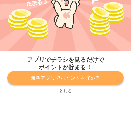
今すぐアプリをダウンロードする
アプリでチラシを見るだけで
ポイントが貯まる！
無料アプリでポイントを貯める
プライバシーポリシー
利用規約
運営会社
サービスに関してのお問い合わせ
チラシ掲載をお考えの方
とじる
Copyright© Kurashiru, Inc. All Rights Reserved.