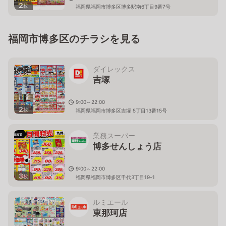
2
枚
福岡県福岡市博多区博多駅南6丁目9番7号
福岡市博多区のチラシを見る
ダイレックス
吉塚
9:00～22:00
2
枚
福岡県福岡市博多区吉塚 5丁目13番15号
業務スーパー
博多せんしょう店
9:00～22:00
3
枚
福岡県福岡市博多区千代3丁目19-1
ルミエール
東那珂店