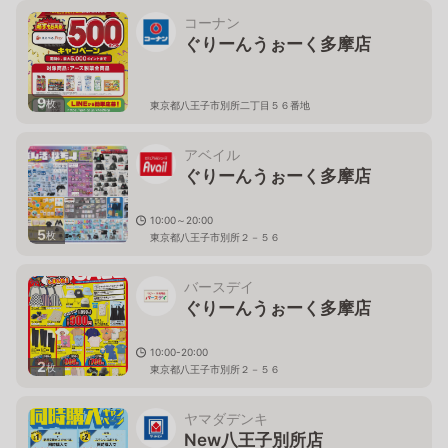
コーナン
ぐりーんうぉーく多摩店
9
枚
東京都八王子市別所二丁目５６番地
アベイル
ぐりーんうぉーく多摩店
10:00～20:00
5
枚
東京都八王子市別所２－５６
バースデイ
ぐりーんうぉーく多摩店
10:00-20:00
2
枚
東京都八王子市別所２－５６
ヤマダデンキ
New八王子別所店