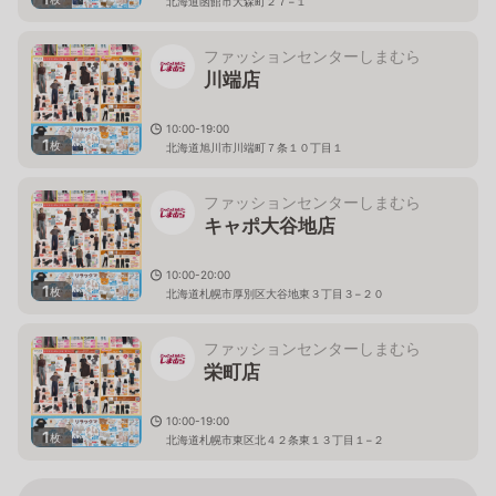
北海道函館市大森町２７−１
ファッションセンターしまむら
川端店
10:00-19:00
1
枚
北海道旭川市川端町７条１０丁目１
ファッションセンターしまむら
キャポ大谷地店
10:00-20:00
1
枚
北海道札幌市厚別区大谷地東３丁目３−２０
ファッションセンターしまむら
栄町店
10:00-19:00
1
枚
北海道札幌市東区北４２条東１３丁目１−２