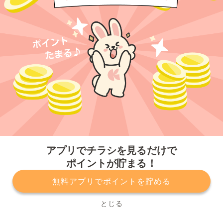
今すぐアプリをダウンロードする
アプリでチラシを見るだけで
ポイントが貯まる！
無料アプリでポイントを貯める
プライバシーポリシー
利用規約
運営会社
サービスに関してのお問い合わせ
チラシ掲載をお考えの方
とじる
Copyright© Kurashiru, Inc. All Rights Reserved.