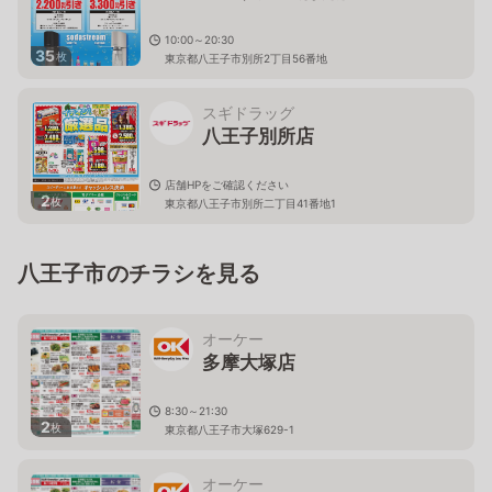
10:00～20:30
35
枚
東京都八王子市別所2丁目56番地
スギドラッグ
八王子別所店
店舗HPをご確認ください
2
枚
東京都八王子市別所二丁目41番地1
八王子市のチラシを見る
オーケー
多摩大塚店
8:30～21:30
2
枚
東京都八王子市大塚629-1
オーケー