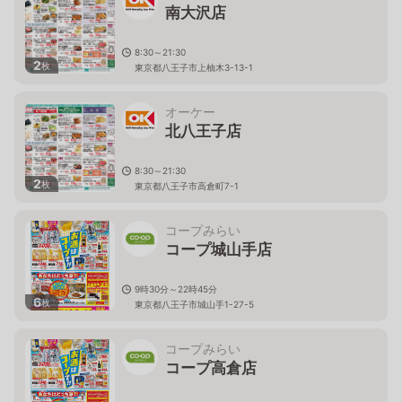
南大沢店
8:30～21:30
2
枚
東京都八王子市上柚木3-13-1
オーケー
北八王子店
8:30～21:30
2
枚
東京都八王子市高倉町7-1
コープみらい
コープ城山手店
9時30分～22時45分
6
枚
東京都八王子市城山手1-27-5
コープみらい
コープ高倉店