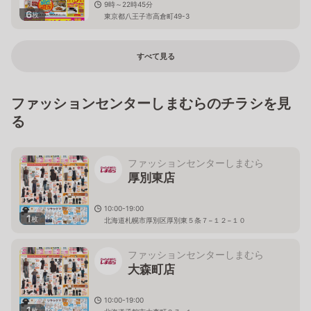
9時～22時45分
6
枚
東京都八王子市高倉町49-3
すべて見る
ファッションセンターしまむらのチラシを見
る
ファッションセンターしまむら
厚別東店
10:00-19:00
1
枚
北海道札幌市厚別区厚別東５条７−１２−１０
ファッションセンターしまむら
大森町店
10:00-19:00
1
枚