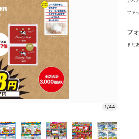
アベイ
ファ
フ
まだ
1/44