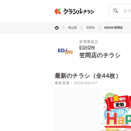
岡山県
笠岡市
EDION 笠岡店
家電量販店
EDION
笠岡店のチラシ
最新のチラシ（全44枚）
最終更新：2026/08/07