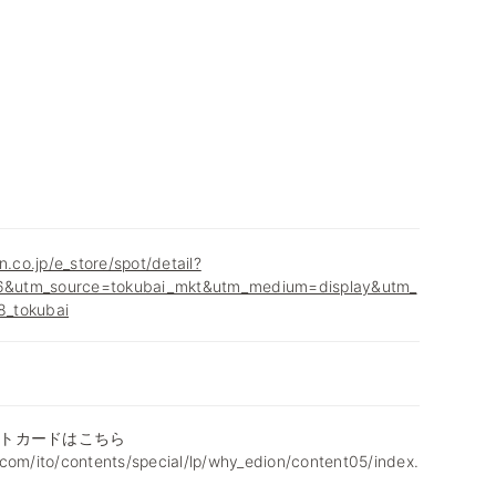
n.co.jp/e_store/spot/detail?
&utm_source=tokubai_mkt&utm_medium=display&utm_
_tokubai
トカードはこちら
com/ito/contents/special/lp/why_edion/content05/index.