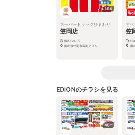
19
枚
スーパードラッグひまわり
アベ
笠岡店
笠
9:00-24:00
10:
岡山県笠岡市富岡２３５
岡
EDIONのチラシを見る
48
枚