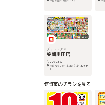
岡山県笠岡市富岡２３５
岡
2
枚
ダイレックス
笠岡里庄店
9:00-22:00
岡山県浅口郡里庄町大字浜中20番地
1
笠岡市のチラシを見る