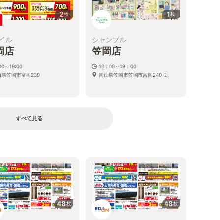
2
1
枚
枚
イル
シャンブル
岡店
笠岡店
00～19:00
10：00～19：00
山県笠岡市富岡239
岡山県笠岡市笠岡市富岡240-2
すべて見る
48
48
枚
枚