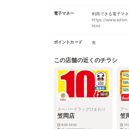
電子マネー
利用できる電子マネ
https://www.edion.
html
ポイントカード
有
この店舗の近くのチラシ
19
枚
スーパードラッグひまわり
アベ
笠岡店
笠
9:00-24:00
10: