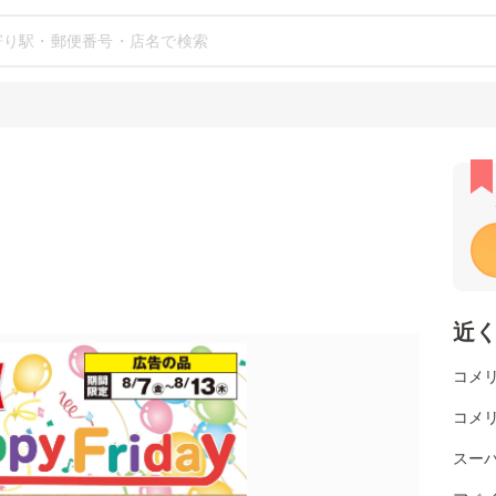
近
コメ
コメ
スー