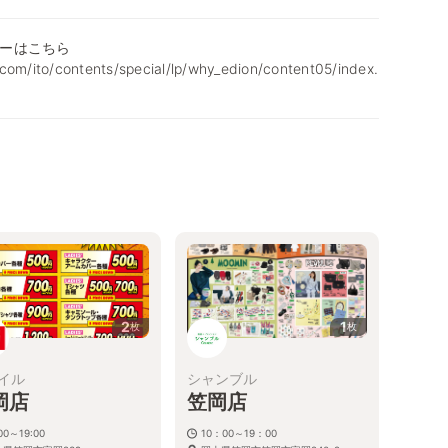
ーはこちら
com/ito/contents/special/lp/why_edion/content05/index.
2
1
枚
枚
イル
シャンブル
岡店
笠岡店
00～19:00
10：00～19：00