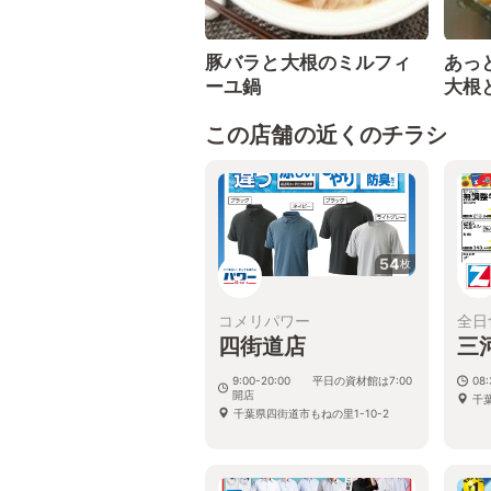
豚バラと大根のミルフィ
あっ
ーユ鍋
大根
この店舗の近くのチラシ
54
枚
コメリパワー
全日
四街道店
三
9:00-20:00 平日の資材館は7:00
08
開店
千
千葉県四街道市もねの里1-10-2