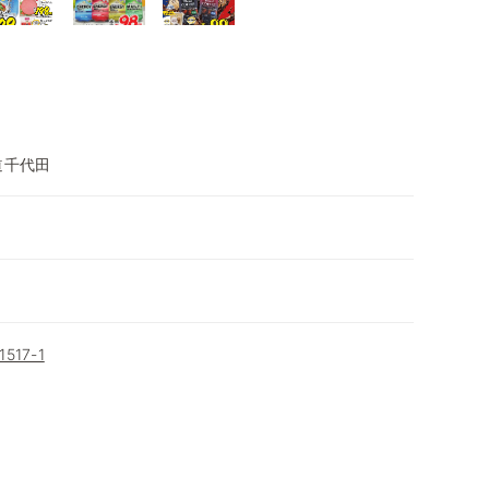
道千代田
17-1