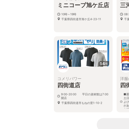
ミニコープ旭ケ丘店
三
10時～19時
08
千葉県四街道市旭ケ丘4-23-11
千
54
枚
コメリパワー
洋服
四街道店
四
9:00-20:00 平日の資材館は7:00
■通
開店
土日
よ
千葉県四街道市もねの里1-10-2
が
を
千