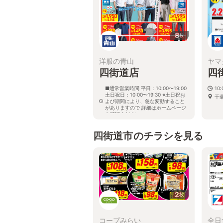
8
枚
洋服の青山
ヤマ
四街道店
四
■通常営業時間 平日：10:00〜19:00
10
土日祝日：10:00〜19:30 ※土日祝お
千
よび期間により、急な変動すること
がありますので 詳細はホームページ
を確認ください
千葉県四街道市大日466番地13
四街道市のチラシを見る
2
枚
コープみらい
全日