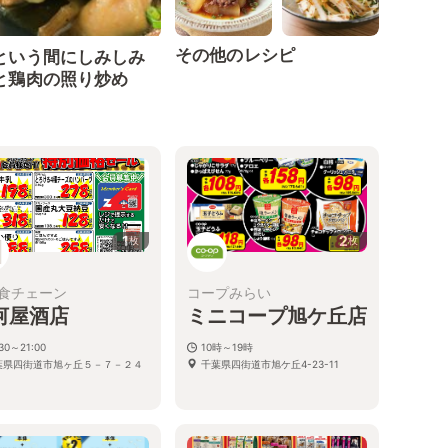
その他のレシピ
という間にしみしみ
と鶏肉の照り炒め
1
2
枚
枚
食チェーン
コープみらい
河屋酒店
ミニコープ旭ケ丘店
:30～21:00
10時～19時
葉県四街道市旭ヶ丘５－７－２４
千葉県四街道市旭ケ丘4-23-11