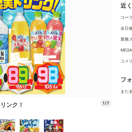
近
コー
全日
業務
MEG
コメ
フ
まだ
1/7
ドリンク！