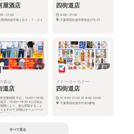
河屋酒店
四街道店
:30～21:00
8:00～21:00
葉県四街道市旭ヶ丘５－７－２４
千葉県四街道市和良比275-21
8
2
枚
枚
の青山
イトーヨーカドー
街道店
四街道店
常営業時間 平日：10:00〜19:00
1F 9:00-21:00 2F 9:00-20:00
祝日：10:00〜19:30 ※土日祝お
千葉県四街道市中央5番地
び期間により、急な変動すること
ありますので 詳細はホームページ
確認ください
葉県四街道市大日466番地13
すべて見る