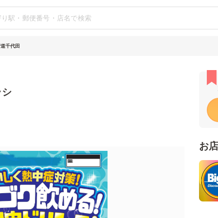
街道千代田
ラシ
お