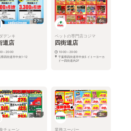
27
6
枚
枚
ダデンキ
ペットの専門店コジマ
街道店
四街道店
:00～20:00
10:00～20:00
葉県四街道市中央1-12
千葉県四街道市中央5 イトーヨーカ
ドー四街道内2F
1
3
枚
枚
食チェーン
業務スーパー