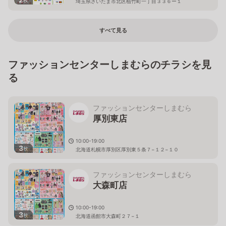
埼玉県さいたま市北区植竹町一丁目３３６ー１
すべて見る
ファッションセンターしまむらのチラシを見
る
ファッションセンターしまむら
厚別東店
10:00-19:00
3
枚
北海道札幌市厚別区厚別東５条７−１２−１０
ファッションセンターしまむら
大森町店
10:00-19:00
3
枚
北海道函館市大森町２７−１