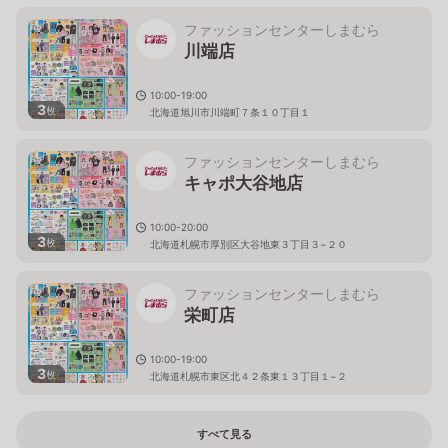
ファッションセンターしまむら
川端店
10:00-19:00
3
枚
北海道旭川市川端町７条１０丁目１
ファッションセンターしまむら
キャポ大谷地店
10:00-20:00
3
枚
北海道札幌市厚別区大谷地東３丁目３−２０
ファッションセンターしまむら
栄町店
10:00-19:00
3
枚
北海道札幌市東区北４２条東１３丁目１−２
すべて見る