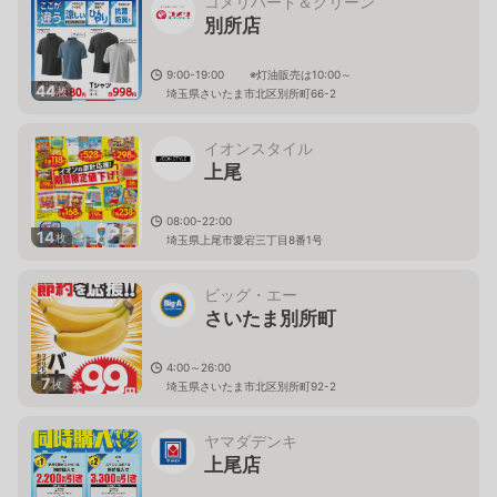
コメリハード＆グリーン
別所店
9:00-19:00 ※灯油販売は10:00～
44
枚
埼玉県さいたま市北区別所町66-2
イオンスタイル
上尾
08:00-22:00
14
枚
埼玉県上尾市愛宕三丁目8番1号
ビッグ・エー
さいたま別所町
4:00～26:00
7
枚
埼玉県さいたま市北区別所町92-2
ヤマダデンキ
上尾店