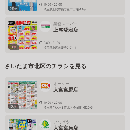
10:00～20:00
29
枚
埼玉県上尾市愛宕三丁目1番18号
業務スーパー
上尾愛宕店
9:00～21:00
3
枚
埼玉県上尾市愛宕2-7-11
さいたま市北区のチラシを見る
オーケー
大宮宮原店
10:00～20:00
2
枚
埼玉県さいたま市北区植竹町1-820-5
いなげや
大宮宮原店