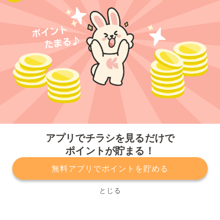
今すぐアプリをダウンロードする
アプリでチラシを見るだけで
ポイントが貯まる！
無料アプリでポイントを貯める
プライバシーポリシー
利用規約
運営会社
サービスに関してのお問い合わせ
チラシ掲載をお考えの方
とじる
Copyright© Kurashiru, Inc. All Rights Reserved.