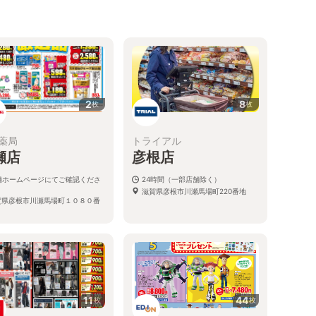
2
8
枚
枚
薬局
トライアル
瀬店
彦根店
舗ホームページにてご確認くださ
24時間（一部店舗除く）
滋賀県彦根市川瀬馬場町220番地
賀県彦根市川瀬馬場町１０８０番
１
11
44
枚
枚