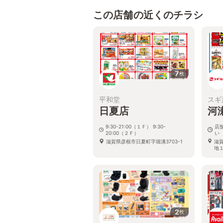
この店舗の近くのチラシ
7
枚
平和堂
スギ
日夏店
河
9:30-21:00（１Ｆ） 9:30-
店
20:00（２Ｆ）
い
滋賀県彦根市日夏町字堀溝3703-1
滋
地
2
枚