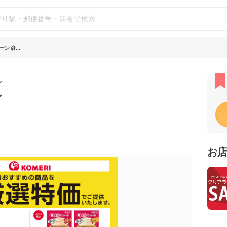
 彦...
ン
シ
お