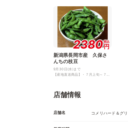
2380
税込
円
新潟県長岡市産 久保さ
んちの枝豆
9月30日(水)まで
【産地直送商品】・７月上旬～７...
店舗情報
店舗名
コメリハード＆グリ