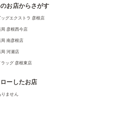
くのお店からさがす
ビッグエクストラ 彦根店
局 彦根西今店
局 南彦根店
局 河瀬店
ドラッグ 彦根東店
ォローしたお店
ありません