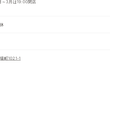
0月～3月は19:00閉店
～
休
町1021-1