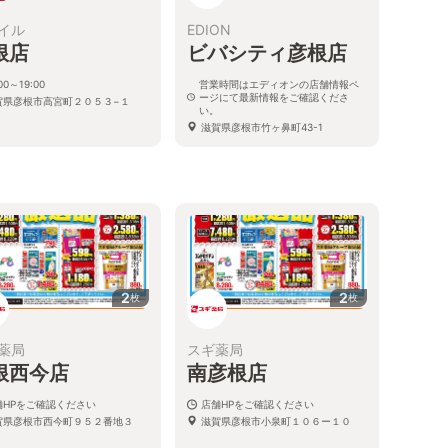
イル
EDION
根店
ビバシティ彦根店
00～19:00
営業時間はエディオンの店舗情報ペ
ージにて最新情報をご確認くださ
賀県彦根市高宮町２０５３−１
い。
滋賀県彦根市竹ヶ鼻町43-1
2
2
枚
枚
薬局
スギ薬局
根西今店
南彦根店
舗HPをご確認ください
店舗HPをご確認ください
賀県彦根市西今町９５２番地３
滋賀県彦根市小泉町１０６ー１０