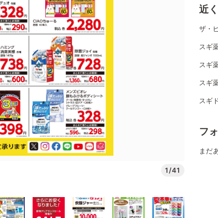
近
ザ・
スギ薬
スギ薬
スギ薬
スギ
フ
まだ
1/41