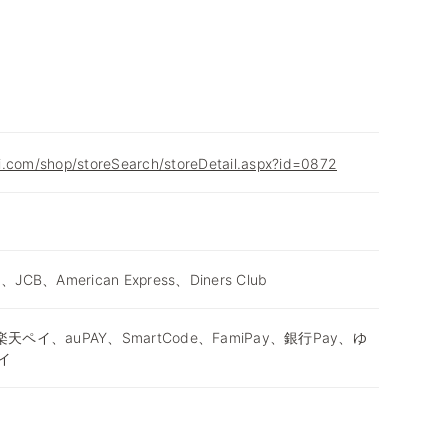
i.com/shop/storeSearch/storeDetail.aspx?id=0872
d、JCB、American Express、Diners Club
天ペイ、auPAY、SmartCode、FamiPay、銀行Pay、ゆ
イ