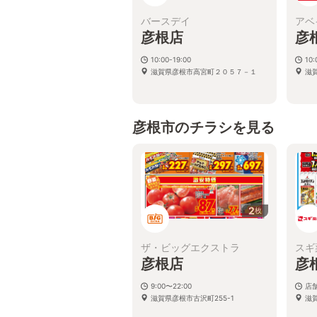
バースデイ
アベ
彦根店
彦
10:00-19:00
10:
滋賀県彦根市高宮町２０５７－１
滋
彦根市のチラシを見る
2
枚
ザ・ビッグエクストラ
スギ
彦根店
彦
9:00〜22:00
店
滋賀県彦根市古沢町255-1
滋