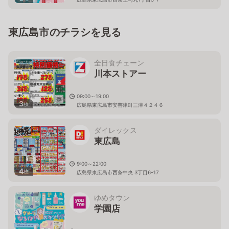
東広島市のチラシを見る
全日食チェーン
川本ストアー
09:00～19:00
3
枚
広島県東広島市安芸津町三津４２４６
ダイレックス
東広島
9:00～22:00
4
枚
広島県東広島市西条中央 3丁目6-17
ゆめタウン
学園店