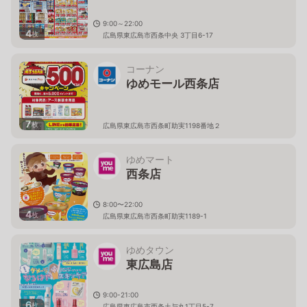
9:00～22:00
4
枚
広島県東広島市西条中央 3丁目6-17
コーナン
ゆめモール西条店
7
枚
広島県東広島市西条町助実1198番地２
ゆめマート
西条店
8:00〜22:00
4
枚
広島県東広島市西条町助実1189-1
ゆめタウン
東広島店
9:00-21:00
6
枚
広島県東広島市西条土与丸1丁目5-7