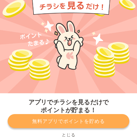
今すぐアプリをダウンロードする
アプリでチラシを見るだけで
ポイントが貯まる！
無料アプリでポイントを貯める
プライバシーポリシー
利用規約
運営会社
サービスに関してのお問い合わせ
チラシ掲載をお考えの方
とじる