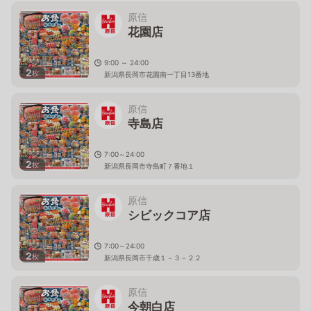
原信
花園店
9:00 ～ 24:00
2
枚
新潟県長岡市花園南一丁目13番地
原信
寺島店
7:00～24:00
2
枚
新潟県長岡市寺島町７番地１
原信
シビックコア店
7:00～24:00
2
枚
新潟県長岡市千歳１－３－２２
原信
今朝白店