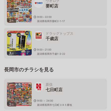
ウオロク
要町店
9:00～22:00
2
枚
新潟県長岡市要町2-1-17
ドラッグトップス
千歳店
9:00～21:00
7
枚
新潟県長岡市千歳1-3-22
長岡市のチラシを見る
原信
七日町店
9:00 ～ 24:00
2
枚
新潟県長岡市七日町３８５番地