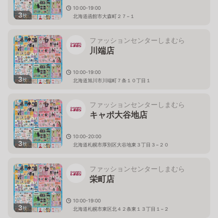
10:00-19:00
3
枚
北海道函館市大森町２７−１
ファッションセンターしまむら
川端店
10:00-19:00
3
枚
北海道旭川市川端町７条１０丁目１
ファッションセンターしまむら
キャポ大谷地店
10:00-20:00
3
枚
北海道札幌市厚別区大谷地東３丁目３−２０
ファッションセンターしまむら
栄町店
10:00-19:00
3
枚
北海道札幌市東区北４２条東１３丁目１−２