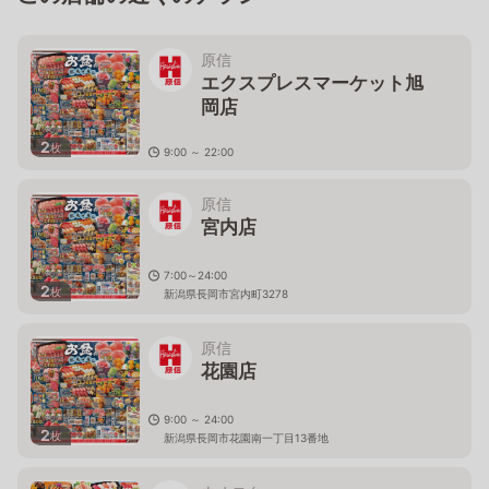
原信
エクスプレスマーケット旭
岡店
2
枚
9:00 ～ 22:00
新潟県長岡市旭岡1丁目61番地
原信
宮内店
7:00～24:00
2
枚
新潟県長岡市宮内町3278
原信
花園店
9:00 ～ 24:00
2
枚
新潟県長岡市花園南一丁目13番地