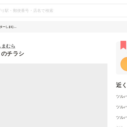
ーしまむ...
しまむら
）のチラシ
近
ツル
ツル
ツル