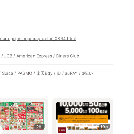
mura.gr.jp/shop/map_detail_0864.html
 / JCB / American Express / Diners Club
/ Suica / PASMO / 楽天Edy / iD / auPAY / d払い
2
19
枚
枚