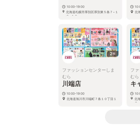
10:00-19:00
10:
北海道札幌市厚別区厚別東５条７−１
北
２−１０
2
枚
ファッションセンターしま
ファ
むら
むら
川端店
キ
10:00-19:00
10:
北海道旭川市川端町７条１０丁目１
北
３−