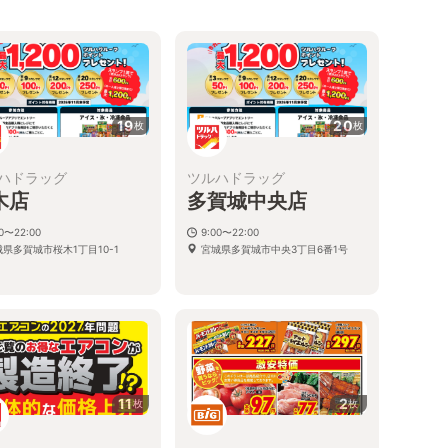
19
20
枚
枚
ハドラッグ
ツルハドラッグ
木店
多賀城中央店
00〜22:00
9:00〜22:00
県多賀城市桜木1丁目10-1
宮城県多賀城市中央3丁目6番1号
11
2
枚
枚