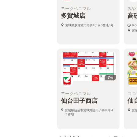
ヨークベニマル
みや
多賀城店
高
宮城県多賀城市高橋4丁目3番地5号
9:0
宮
7
枚
ヨークベニマル
ココ
仙台田子西店
仙
宮城県仙台市宮城野区田子字中坪４
宮城
５番地