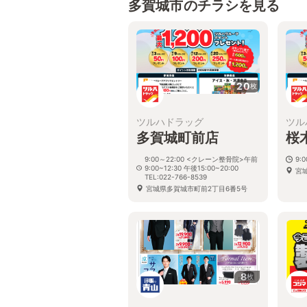
多賀城市のチラシを見る
20
枚
ツルハドラッグ
ツル
多賀城町前店
桜
9:00～22:00 <クレーン整骨院>午前
9:
9:00~12:30 午後15:00~20:00
宮城
TEL:022-766-8539
宮城県多賀城市町前2丁目6番5号
8
枚