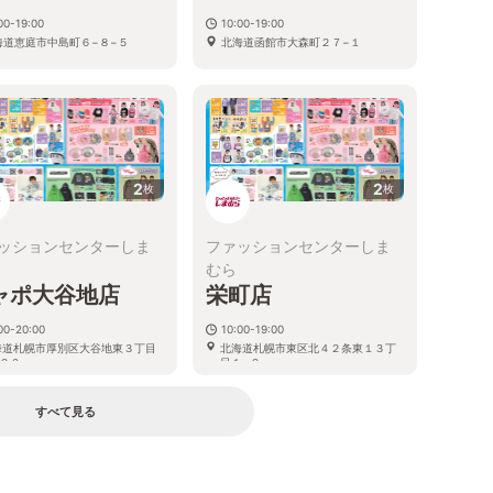
00-19:00
10:00-19:00
海道恵庭市中島町６−８−５
北海道函館市大森町２７−１
2
2
枚
枚
ッションセンターしま
ファッションセンターしま
むら
ャポ大谷地店
栄町店
00-20:00
10:00-19:00
海道札幌市厚別区大谷地東３丁目
北海道札幌市東区北４２条東１３丁
２０
目１−２
すべて見る