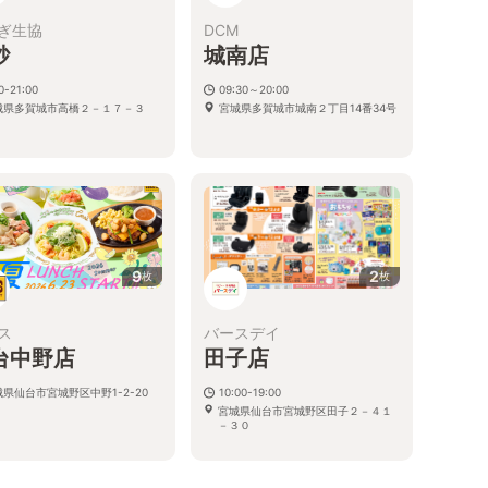
ぎ生協
DCM
砂
城南店
0-21:00
09:30～20:00
城県多賀城市高橋２－１７－３
宮城県多賀城市城南２丁目14番34号
9
2
枚
枚
ス
バースデイ
台中野店
田子店
県仙台市宮城野区中野1-2-20
10:00-19:00
宮城県仙台市宮城野区田子２－４１
－３０