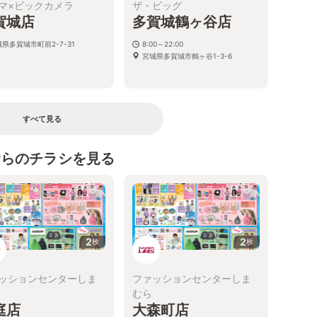
マ×ビックカメラ
ザ・ビッグ
賀城店
多賀城鶴ヶ谷店
県多賀城市町前2-7-31
8:00～22:00
宮城県多賀城市鶴ヶ谷1-3-6
すべて見る
むらのチラシを見る
2
2
枚
枚
ッションセンターしま
ファッションセンターしま
むら
庭店
大森町店