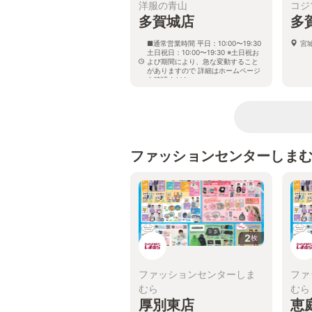
洋服の青山
コジ
多賀城店
多
■通常営業時間 平日：10:00〜19:30
宮城
土日祝日：10:00〜19:30 ※土日祝お
よび期間により、急な変動すること
がありますので 詳細はホームページ
を確認ください
宮城県多賀城市町前二丁目3番2号
ファッションセンターしま
2
枚
ファッションセンターしま
ファ
むら
むら
厚別東店
恵