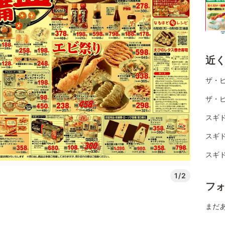
近
ザ・
ザ・
スギ
スギ
スギ
1/2
フ
まだ