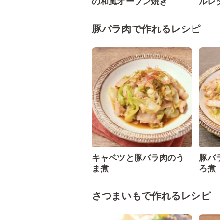
の和風オーブン焼き
ルレ
豚バラ肉で作れるレシピ
キャベツと豚バラ肉のう
豚バ
ま煮
ろ煮
さつまいもで作れるレシピ