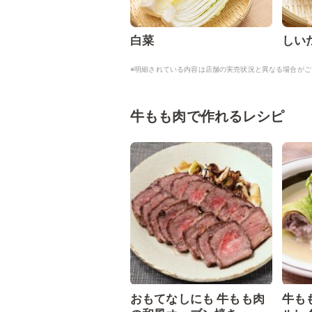
白菜
しい
※明細されている内容は店舗の実売状況と異なる場合がご
牛もも肉で作れるレシピ
おもてなしにも 牛もも肉
牛も