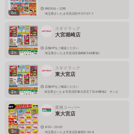
9時30分～22時
6
枚
埼玉県さいたま市見沼区中川1127-1
スギドラッグ
大宮堀崎店
店舗HPをご確認ください
2
枚
埼玉県さいたま市見沼区堀崎町548番地1
スギドラッグ
東大宮店
店舗HPをご確認ください
2
埼玉県さいたま市見沼区東大宮五丁目44番地2 サンピ
枚
ア東大宮2階
業務スーパー
東大宮店
9:00～20:00
3
枚
埼玉県さいたま市見沼区春岡3-34-6