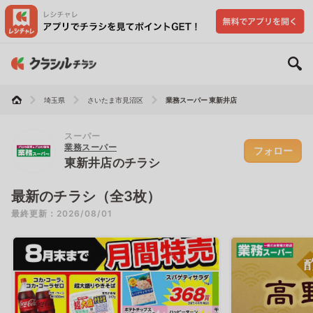
埼玉県
さいたま市見沼区
業務スーパー 東新井店
スーパー
業務スーパー
フォロー
東新井店のチラシ
最新のチラシ（全3枚）
最終更新：2026/08/01