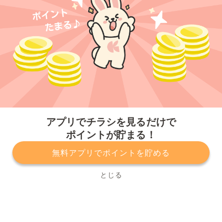
今すぐアプリをダウンロードする
アプリでチラシを見るだけで
ポイントが貯まる！
無料アプリでポイントを貯める
プライバシーポリシー
利用規約
運営会社
サービスに関してのお問い合わせ
チラシ掲載をお考えの方
とじる
Copyright© Kurashiru, Inc. All Rights Reserved.