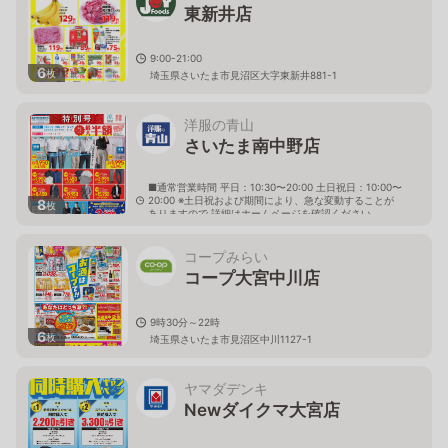
東新井店
9:00-21:00
6
枚
埼玉県さいたま市見沼区大字東新井881-1
洋服の青山
さいたま南中野店
■通常営業時間 平日：10:30〜20:00 土日祝日：10:00〜
20:00 ※土日祝および期間により、急な変動することが
8
枚
ありますので 詳細はホームページを確認ください
埼玉県さいたま市見沼区大字南中野205番地1
コープみらい
コープ大宮中川店
9時30分～22時
6
枚
埼玉県さいたま市見沼区中川1127-1
ヤマダデンキ
Newダイクマ大宮店