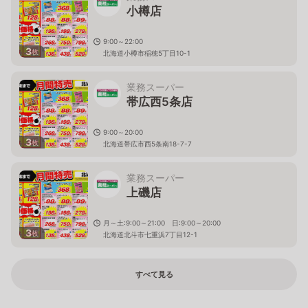
小樽店
9:00～22:00
3
枚
北海道小樽市稲穂5丁目10-1
業務スーパー
帯広西5条店
9:00～20:00
3
枚
北海道帯広市西5条南18-7-7
業務スーパー
上磯店
月～土:9:00～21:00 日:9:00～20:00
3
枚
北海道北斗市七重浜7丁目12-1
すべて見る