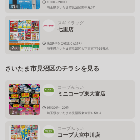
10:00～20:00
31
枚
埼玉県さいたま市見沼区南中丸511
スギドラッグ
七里店
店舗HPをご確認ください
2
枚
埼玉県さいたま市見沼区大字東宮下169番地
さいたま市見沼区のチラシを見る
コープみらい
ミニコープ東大宮店
9時30分～20時
2
枚
埼玉県さいたま市見沼区東大宮4-59-4
コープみらい
コープ大宮中川店