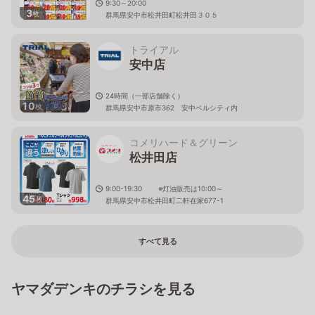
9:30～20:00
3
枚
群馬県安中市松井田町松井田３０５
トライアル
安中店
24時間（一部店舗除く）
10
枚
群馬県安中市原市362 安中ベルシティ内
コメリハード＆グリーン
松井田店
9:00-19:30 ※灯油販売は10:00～
45
枚
群馬県安中市松井田町二軒在家677-1
すべて見る
ヤマダデンキのチラシを見る