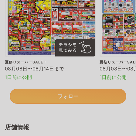
夏祭りスーパーSALE！
夏祭りスーパーSAL
08月08日〜08月14日まで
08月08日〜08
1日前に公開
1日前に公開
フォロー
店舗情報