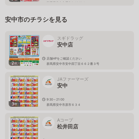
群馬県安中市原市2-1042-1
安中市のチラシを見る
スギドラッグ
安中店
店舗HPをご確認ください
2
枚
群馬県安中市安中四丁目６６２番３号
JAファーマーズ
安中
9:30～21:00
3
枚
群馬県安中市原市６３４
Aコープ
松井田店