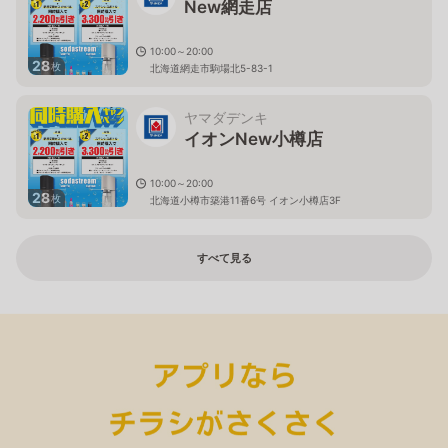
New網走店
10:00～20:00
28
枚
北海道網走市駒場北5-83-1
ヤマダデンキ
イオンNew小樽店
10:00～20:00
28
枚
北海道小樽市築港11番6号 イオン小樽店3F
すべて見る