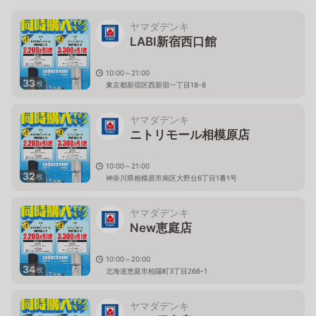
ヤマダデンキ
LABI新宿西口館
10:00～21:00
33
枚
東京都新宿区西新宿一丁目18-8
ヤマダデンキ
ニトリモール相模原店
10:00～21:00
32
枚
神奈川県相模原市南区大野台6丁目1番1号
ヤマダデンキ
New恵庭店
10:00～20:00
34
枚
北海道恵庭市柏陽町3丁目266-1
ヤマダデンキ