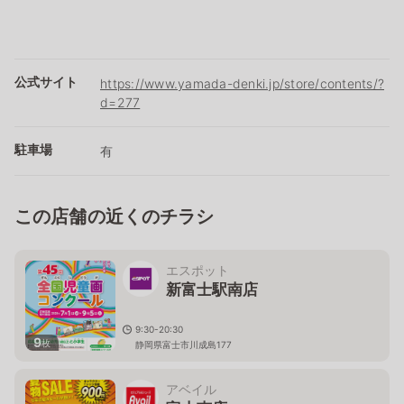
公式サイト
https://www.yamada-denki.jp/store/contents/?
d=277
駐車場
有
この店舗の近くのチラシ
エスポット
新富士駅南店
9:30-20:30
9
枚
静岡県富士市川成島177
アベイル