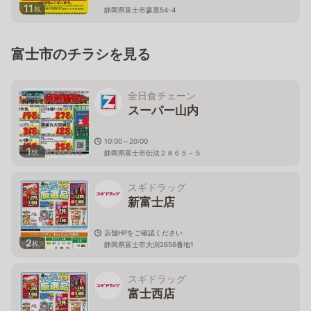
11
枚
静岡県富士市蓼原54-4
富士市のチラシを見る
全日食チェーン
スーパー山内
10:00～20:00
1
枚
静岡県富士市伝法２８６５－５
スギドラッグ
新富士店
店舗HPをご確認ください
2
枚
静岡県富士市大渕2656番地1
スギドラッグ
富士西店