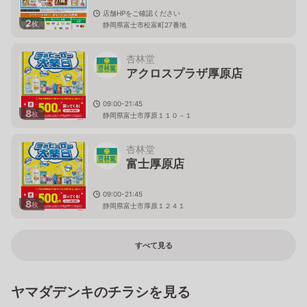
店舗HPをご確認ください
2
枚
静岡県富士市松富町27番地
杏林堂
アクロスプラザ厚原店
09:00-21:45
8
枚
静岡県富士市厚原１１０－１
杏林堂
富士厚原店
09:00-21:45
8
枚
静岡県富士市厚原１２４１
すべて見る
ヤマダデンキのチラシを見る