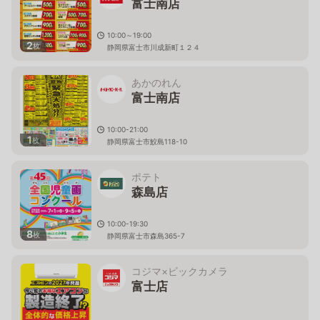
富士南店
10:00～19:00
2
枚
静岡県富士市川成新町１２４
あかのれん
富士南店
10:00-21:00
1
枚
静岡県富士市鮫島118-10
ポテト
森島店
10:00-19:30
8
枚
静岡県富士市森島365-7
コジマ×ビックカメラ
富士店