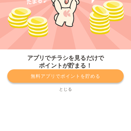
今すぐアプリをダウンロードする
アプリでチラシを見るだけで
ポイントが貯まる！
無料アプリでポイントを貯める
プライバシーポリシー
利用規約
運営会社
サービスに関してのお問い合わせ
チラシ掲載をお考えの方
とじる
Copyright© Kurashiru, Inc. All Rights Reserved.