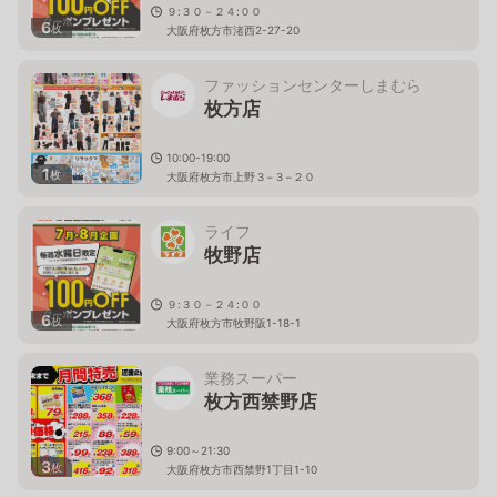
９:３０－２４:００
6
枚
大阪府枚方市渚西2-27-20
ファッションセンターしまむら
枚方店
10:00-19:00
1
枚
大阪府枚方市上野３−３−２０
ライフ
牧野店
９:３０－２４:００
6
枚
大阪府枚方市牧野阪1-18-1
業務スーパー
枚方西禁野店
9:00～21:30
3
枚
大阪府枚方市西禁野1丁目1-10