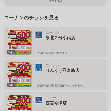
すべて見る
コーナンのチラシを見る
コーナン
泉北２号小代店
14
枚
大阪府堺市南区小代74番地
コーナン
りんくう羽倉崎店
14
枚
大阪府泉南郡田尻町嘉祥寺６０５番地の１
コーナン
西宮今津店