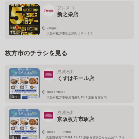
フレスコ
新之栄店
24時間
13
枚
大阪府枚方市新之栄町１０－１５
枚方市のチラシを見る
成城石井
くずはモール店
10:00-20:00
5
枚
大阪府枚方市楠葉花園町15-1 京阪百貨店内
成城石井
京阪枚方市駅店
10:00 - 22:00
6
大阪府枚方市岡東町19-19 京阪百貨店ひらかた店1F スイ
枚