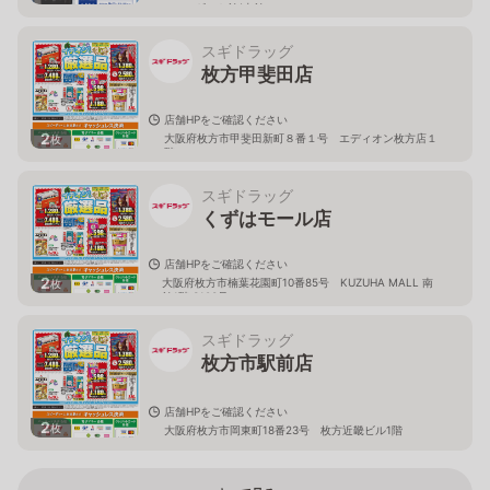
ーツ＆ギフト館(東館
スギドラッグ
枚方甲斐田店
店舗HPをご確認ください
2
大阪府枚方市甲斐田新町８番１号 エディオン枚方店１
枚
階
スギドラッグ
くずはモール店
店舗HPをご確認ください
2
大阪府枚方市楠葉花園町10番85号 KUZUHA MALL 南
枚
館1階 S103号
スギドラッグ
枚方市駅前店
店舗HPをご確認ください
2
枚
大阪府枚方市岡東町18番23号 枚方近畿ビル1階