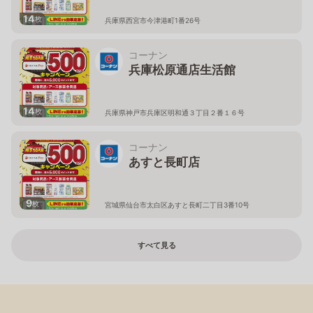
14
枚
兵庫県西宮市今津港町1番26号
コーナン
兵庫松原通店生活館
14
枚
兵庫県神戸市兵庫区明和通３丁目２番１６号
コーナン
あすと長町店
9
枚
宮城県仙台市太白区あすと長町二丁目3番10号
すべて見る