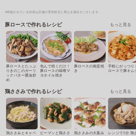
※明細されている内容は店舗の実売状況と異なる場合がございます。
豚ロースで作れるレシピ
もっと見る
豚ロースとたっぷ
包んで焼くだけ！
豚ロースの南蛮焼
手軽にがっつり 
りきのこのガーリ
豚ロースの味噌マ
き
ロースで豚キム
ックバター醤油炒
ヨホイル焼き
め
鶏ささみで作れるレシピ
もっと見る
鶏ささみとキャベ
ピーマンと鶏ささ
鶏ささみの大葉み
レンジで5分 鶏