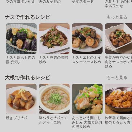
ツのマヨポン和え
みのみそ炒め
そマスタード
さみとネギのピ
辛温玉のせ
ナスで作れるレシピ
もっと見る
ナスと鶏もも肉の
ナスと豚肉の味噌
ナスとエビのオイ
生姜が爽やかな
揚げ浸し
炒め
スターソース炒め
肉とナスのポン
炒め
大根で作れるレシピ
もっと見る
焼きブリ大根
豚バラと大根のミ
あっという間にし
炊飯器で鶏肉と
ルフィーユ鍋
みしみ 大根と鶏肉
根のとろとろ煮
の照り炒め