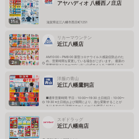
アヤハディオ 八幡西ノ庄店
11
枚
滋賀県近江八幡市西庄町1251
リカーマウンテン
近江八幡店
AM10:00～PM8:00 新型コロナウイルス感染症防止のた
め、営業時間を変更している場合がございます。 最新の
2
枚
営業状況はリカーマウンテン公式サイトをご確認くださ
い。
滋賀県近江八幡市西庄町2018-1
洋服の青山
近江八幡鷹飼店
■通常営業時間 平日：10:00〜19:30 土日祝日：10:00〜
19:30 ※土日祝および期間により、急な変動することが
8
枚
ありますので 詳細はホームページを確認ください
滋賀県近江八幡市鷹飼町北三丁目1番9
スギドラッグ
近江八幡南店