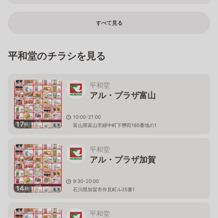
すべて見る
平和堂のチラシを見る
平和堂
アル・プラザ富山
10:00-21:00
17
枚
富山県富山市婦中町下轡田165番地の1
平和堂
アル・プラザ加賀
9:30-20:00
14
枚
石川県加賀市作見町ル25番1
平和堂