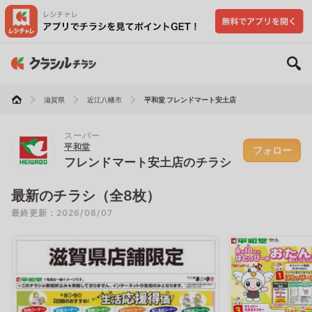
滋賀県
近江八幡市
平和堂 フレンドマート安土店
スーパー
平和堂
フォロー
フレンドマート安土店のチラシ
最新のチラシ（全8枚）
最終更新：2026/08/07