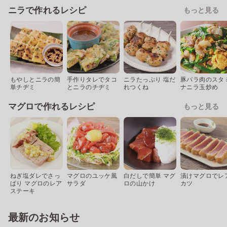
ニラで作れるレシピ
もっと見る
もやしとニラの簡
手作りタレでタコ
ニラたっぷり 塩だ
豚バラ肉のスタ
単チヂミ
とニラのチヂミ
れつくね
ナニラ玉炒め
マグロで作れるレシピ
もっと見る
ねぎ塩ダレでさっ
マグロのユッケ風
白だしで簡単 マグ
漬けマグロでレ
ぱり マグロのレア
サラダ
ロの山かけ
カツ
ステーキ
最新のお知らせ