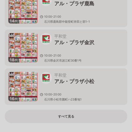
アル・プラザ鹿島
10:00-21:00
14
枚
石川県鹿島郡中能登町井田と部1-1
平和堂
アル・プラザ金沢
10:00-21:00
18
枚
石川県金沢市諸江町30番1号
平和堂
アル・プラザ小松
10:00-20:00
16
枚
石川県小松市園町ハ23番地1
すべて見る