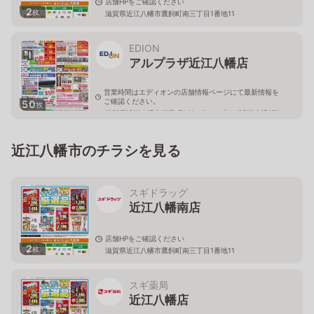
店舗HPをご確認ください
2
枚
滋賀県近江八幡市鷹飼町南三丁目1番地11
EDION
アルプラザ近江八幡店
営業時間はエディオンの店舗情報ページにて最新情報を
ご確認ください。
50
枚
滋賀県近江八幡市桜宮町202-1(アルプラザ近江八幡3階)
近江八幡市のチラシを見る
スギドラッグ
近江八幡南店
店舗HPをご確認ください
2
枚
滋賀県近江八幡市鷹飼町南三丁目1番地11
スギ薬局
近江八幡店