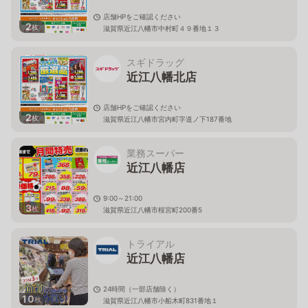
店舗HPをご確認ください
2
枚
滋賀県近江八幡市中村町４９番地１３
スギドラッグ
近江八幡北店
店舗HPをご確認ください
2
枚
滋賀県近江八幡市宮内町字道ノ下187番地
業務スーパー
近江八幡店
9:00～21:00
3
枚
滋賀県近江八幡市桜宮町200番5
トライアル
近江八幡店
24時間（一部店舗除く）
10
枚
滋賀県近江八幡市小船木町831番地１