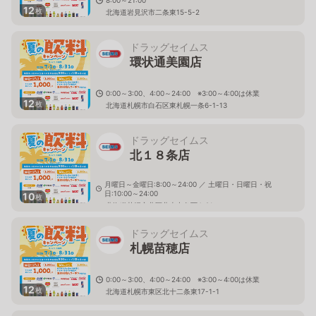
12
枚
北海道岩見沢市二条東15-5-2
ドラッグセイムス
環状通美園店
0:00～3:00、4:00～24:00 ※3:00～4:00は休業
12
枚
北海道札幌市白石区東札幌一条6-1-13
ドラッグセイムス
北１８条店
月曜日～金曜日:8:00～24:00 ／ 土曜日・日曜日・祝
日:10:00～24:00
10
枚
北海道札幌市北区北十七条西4-21
ドラッグセイムス
札幌苗穂店
0:00～3:00、4:00～24:00 ※3:00～4:00は休業
12
枚
北海道札幌市東区北十二条東17-1-1