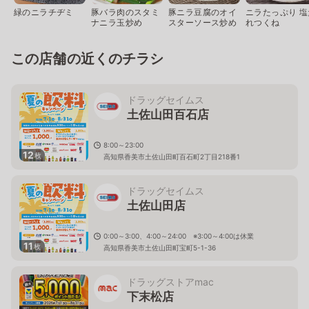
緑のニラチヂミ
豚バラ肉のスタミ
豚ニラ豆腐のオイ
ニラたっぷり 塩
ナニラ玉炒め
スターソース炒め
れつくね
この店舗の近くのチラシ
ドラッグセイムス
土佐山田百石店
8:00～23:00
12
枚
高知県香美市土佐山田町百石町2丁目218番1
ドラッグセイムス
土佐山田店
0:00～3:00、4:00～24:00 ※3:00～4:00は休業
11
枚
高知県香美市土佐山田町宝町5-1-36
ドラッグストアmac
下末松店