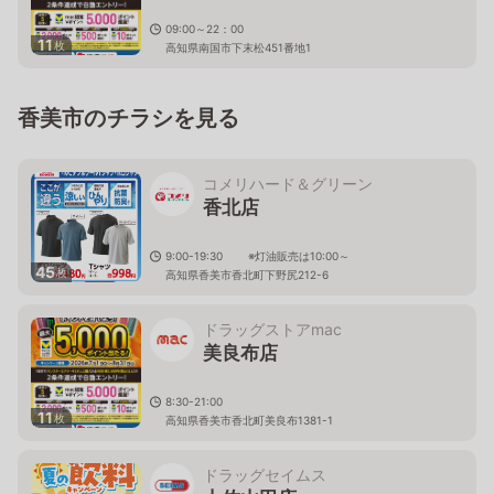
09:00～22：00
11
枚
高知県南国市下末松451番地1
香美市のチラシを見る
コメリハード＆グリーン
香北店
9:00-19:30 ※灯油販売は10:00～
45
枚
高知県香美市香北町下野尻212-6
ドラッグストアmac
美良布店
8:30-21:00
11
枚
高知県香美市香北町美良布1381-1
ドラッグセイムス