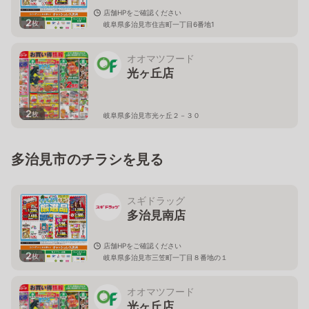
店舗HPをご確認ください
2
枚
岐阜県多治見市住吉町一丁目6番地1
オオマツフード
光ヶ丘店
2
枚
岐阜県多治見市光ヶ丘２－３０
多治見市のチラシを見る
スギドラッグ
多治見南店
店舗HPをご確認ください
2
枚
岐阜県多治見市三笠町一丁目８番地の１
オオマツフード
光ヶ丘店