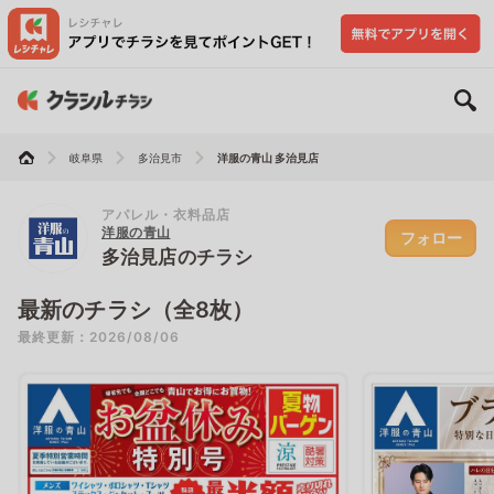
岐阜県
多治見市
洋服の青山 多治見店
アパレル・衣料品店
洋服の青山
フォロー
多治見店のチラシ
最新のチラシ（全8枚）
最終更新：2026/08/06