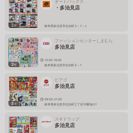
オートバックス
・多治見店
3
枚
岐阜県多治見市住吉町５−７−１
ファッションセンターしまむら
多治見店
10:00-19:00
3
枚
岐阜県多治見市住吉町６−７
ピアゴ
多治見店
09:00-21:00
3
枚
岐阜県多治見市住吉町三丁目19番地の1
スギドラッグ
多治見店