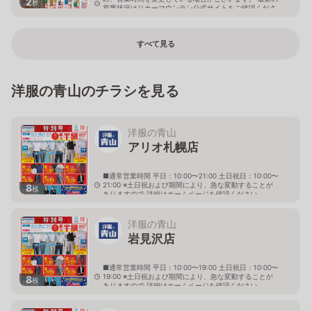
2
枚
営業状況はリカーマウンテン公式サイトをご確認くださ
い。
岐阜県多治見市旭ヶ丘10丁目6-23
すべて見る
洋服の青山のチラシを見る
洋服の青山
アリオ札幌店
■通常営業時間 平日：10:00〜21:00 土日祝日：10:00〜
21:00 ※土日祝および期間により、急な変動することが
8
枚
ありますので 詳細はホームページを確認ください
北海道札幌市東区北七条東九丁目2番20号 アリオ札幌
３階
洋服の青山
岩見沢店
■通常営業時間 平日：10:00〜19:00 土日祝日：10:00〜
19:00 ※土日祝および期間により、急な変動することが
8
枚
ありますので 詳細はホームページを確認ください
北海道岩見沢市大和二条八丁目6番地