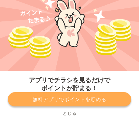
今すぐアプリをダウンロードする
アプリでチラシを見るだけで
ポイントが貯まる！
無料アプリでポイントを貯める
プライバシーポリシー
利用規約
運営会社
サービスに関してのお問い合わせ
チラシ掲載をお考えの方
とじる
Copyright© Kurashiru, Inc. All Rights Reserved.