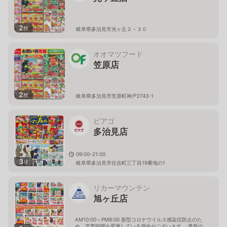
2
枚
岐阜県多治見市光ヶ丘２－３０
オオマツフード
笠原店
2
枚
岐阜県多治見市笠原町神戸2743-1
ピアゴ
多治見店
09:00-21:00
3
枚
岐阜県多治見市住吉町三丁目19番地の1
リカーマウンテン
旭ヶ丘店
AM10:00～PM8:00 新型コロナウイルス感染症防止のた
め、営業時間を変更している場合がございます。 最新の