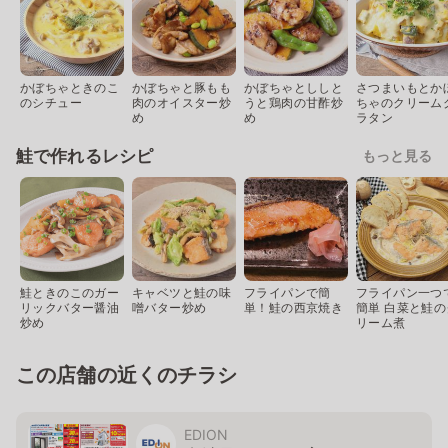
かぼちゃときのこ
かぼちゃと豚もも
かぼちゃとししと
さつまいもとか
のシチュー
肉のオイスター炒
うと鶏肉の甘酢炒
ちゃのクリーム
め
め
ラタン
鮭で作れるレシピ
もっと見る
鮭ときのこのガー
キャベツと鮭の味
フライパンで簡
フライパン一つ
リックバター醤油
噌バター炒め
単！鮭の西京焼き
簡単 白菜と鮭の
炒め
リーム煮
この店舗の近くのチラシ
EDION