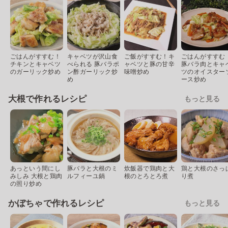
ごはんがすすむ！
キャベツが沢山食
ご飯がすすむ！キ
ごはんがすすむ
チキンとキャベツ
べられる 豚バラポ
ャベツと豚の甘辛
豚バラ肉とキャ
のガーリック炒め
ン酢ガーリック炒
味噌炒め
ツのオイスター
め
ース炒め
大根で作れるレシピ
もっと見る
あっという間にし
豚バラと大根のミ
炊飯器で鶏肉と大
鶏と大根のさっ
みしみ 大根と鶏肉
ルフィーユ鍋
根のとろとろ煮
り煮
の照り炒め
かぼちゃで作れるレシピ
もっと見る