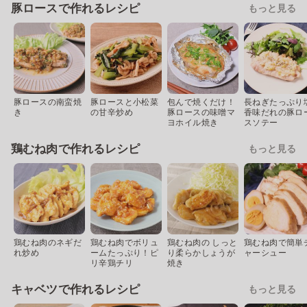
豚ロースで作れるレシピ
もっと見る
豚ロースの南蛮焼
豚ロースと小松菜
包んで焼くだけ！
長ねぎたっぷり
き
の甘辛炒め
豚ロースの味噌マ
香味だれの豚ロ
ヨホイル焼き
スソテー
鶏むね肉で作れるレシピ
もっと見る
鶏むね肉のネギだ
鶏むね肉でボリュ
鶏むね肉の しっと
鶏むね肉で簡単
れ炒め
ームたっぷり！ピ
り柔らかしょうが
ャーシュー
リ辛鶏チリ
焼き
キャベツで作れるレシピ
もっと見る