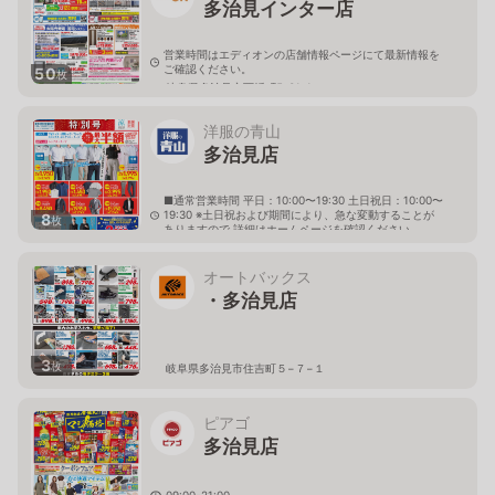
多治見インター店
営業時間はエディオンの店舗情報ページにて最新情報を
ご確認ください。
50
枚
岐阜県多治見市西坂町5-31-1
洋服の青山
多治見店
■通常営業時間 平日：10:00〜19:30 土日祝日：10:00〜
19:30 ※土日祝および期間により、急な変動することが
8
枚
ありますので 詳細はホームページを確認ください
岐阜県多治見市白山町四丁目9番地の1
オートバックス
・多治見店
3
枚
岐阜県多治見市住吉町５−７−１
ピアゴ
多治見店