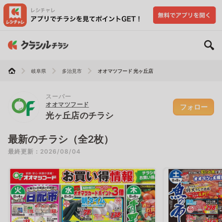
岐阜県
多治見市
オオマツフード 光ヶ丘店
スーパー
オオマツフード
フォロー
光ヶ丘店のチラシ
最新のチラシ（全2枚）
最終更新：2026/08/04