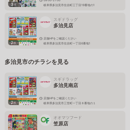
09:00-21:00
3
枚
岐阜県多治見市住吉町三丁目19番地の1
スギドラッグ
多治見店
店舗HPをご確認ください
2
枚
岐阜県多治見市住吉町一丁目6番地1
多治見市のチラシを見る
スギドラッグ
多治見南店
店舗HPをご確認ください
2
枚
岐阜県多治見市三笠町一丁目８番地の１
オオマツフード
笠原店