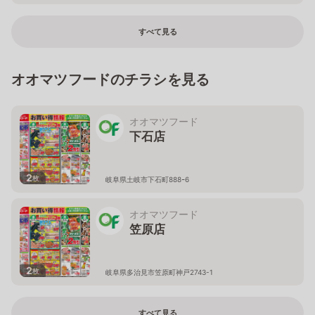
い。
岐阜県多治見市滝呂町6丁目116
すべて見る
オオマツフードのチラシを見る
オオマツフード
下石店
2
枚
岐阜県土岐市下石町888ｰ6
オオマツフード
笠原店
2
枚
岐阜県多治見市笠原町神戸2743-1
すべて見る