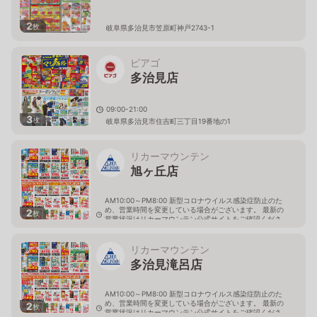
2
枚
岐阜県多治見市笠原町神戸2743-1
ピアゴ
多治見店
09:00-21:00
3
枚
岐阜県多治見市住吉町三丁目19番地の1
リカーマウンテン
旭ヶ丘店
AM10:00～PM8:00 新型コロナウイルス感染症防止のた
め、営業時間を変更している場合がございます。 最新の
2
枚
営業状況はリカーマウンテン公式サイトをご確認くださ
い。
岐阜県多治見市旭ヶ丘10丁目6-23
リカーマウンテン
多治見滝呂店
AM10:00～PM8:00 新型コロナウイルス感染症防止のた
め、営業時間を変更している場合がございます。 最新の
2
枚
営業状況はリカーマウンテン公式サイトをご確認くださ