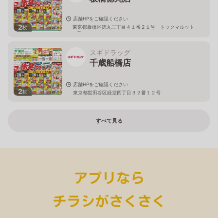
店舗HPをご確認ください
2
東京都板橋区徳丸三丁目４１番２１号 トックマルット
枚
１階
スギドラッグ
千歳船橋店
店舗HPをご確認ください
2
枚
東京都世田谷区経堂四丁目３２番１２号
すべて見る