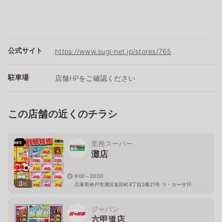
公式サイト
https://www.sugi-net.jp/stores/765
駐車場
店舗HPをご確認ください
この店舗の近くのチラシ
業務スーパー
灘店
9:00～20:00
3
枚
兵庫県神戸市灘区友田町4丁目2番21号 ラ・カーサ1F
ジャパン
六甲道店