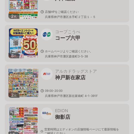
店舗HPをご確認ください
2
枚
兵庫県神戸市灘区永手町２丁目１－５
コープこうべ
コープ六甲
ホームページよりご確認ください。
8
枚
兵庫県神戸市灘区森後町3-5-38
アルカドラッグストア
神戸新在家店
09:00-20:00
2
枚
兵庫県神戸市灘区新在家南町 4-1-391F
EDION
御影店
営業時間はエディオンの店舗情報ページにて最新情報を
ご確認ください。