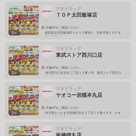
スギドラッグ
ＴＯＰ太田飯塚店
店舗HPをご確認ください
2
群馬県太田市飯塚町１９３３番地１ 生鮮市場ＴＯＰ太
枚
田飯塚店１階
スギドラッグ
東武ストア西川口店
店舗HPをご確認ください
2
埼玉県川口市並木二丁目２２番１号 東武ストア西川口
枚
店２階
スギドラッグ
ヤオコー岩槻本丸店
店舗HPをご確認ください
2
埼玉県さいたま市岩槻区本丸３丁目２０番４５号 ヤオ
枚
コー岩槻本丸店２階
スギドラッグ
板橋徳丸店