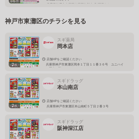
56
枚
兵庫県神戸市東灘区東灘区御影本町4丁目2-1
神戸市東灘区のチラシを見る
スギ薬局
岡本店
店舗HPをご確認ください
2
兵庫県神戸市東灘区岡本１丁目１１番３６号 ユニハイ
枚
ム岡本１階
スギドラッグ
本山南店
店舗HPをご確認ください
2
枚
兵庫県神戸市東灘区本山南町５丁目２番３号
スギドラッグ
阪神深江店