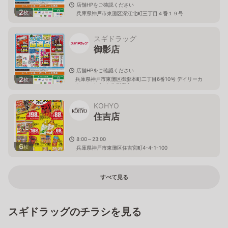
店舗HPをご確認ください
2
枚
兵庫県神戸市東灘区深江北町三丁目４番１９号
スギドラッグ
御影店
店舗HPをご確認ください
2
兵庫県神戸市東灘区御影本町二丁目6番10号 デイリーカ
枚
ナートイズミヤ御影店内
KOHYO
住吉店
8:00～23:00
6
枚
兵庫県神戸市東灘区住吉宮町4-4-1-100
すべて見る
スギドラッグのチラシを見る