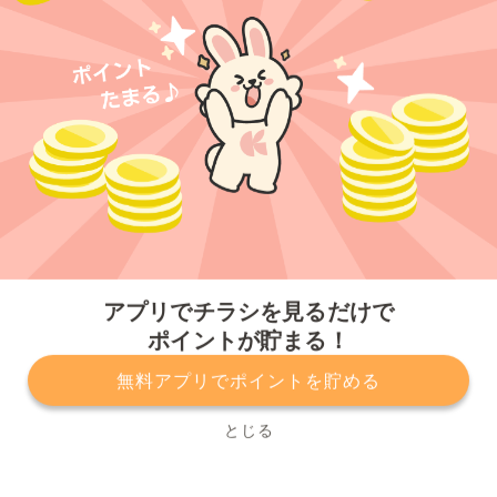
今すぐアプリをダウンロードする
アプリでチラシを見るだけで
ポイントが貯まる！
無料アプリでポイントを貯める
プライバシーポリシー
利用規約
運営会社
サービスに関してのお問い合わせ
チラシ掲載をお考えの方
とじる
Copyright© Kurashiru, Inc. All Rights Reserved.