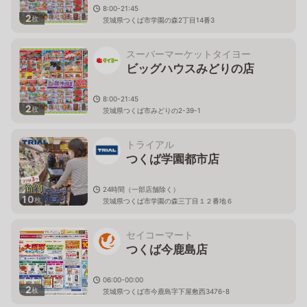
8:00-21:45
2
枚
茨城県つくば市学園の森2丁目14番3
スーパーマーケットタイヨー
ビッグハウスみどりの店
8:00-21:45
2
枚
茨城県つくば市みどりの2-39-1
トライアル
つくば学園都市店
24時間（一部店舗除く）
10
枚
茨城県つくば市学園の森三丁目１２番地６
セイコーマート
つくば今鹿島店
06:00-00:00
2
枚
茨城県つくば市今鹿島字下屋敷西3476-8