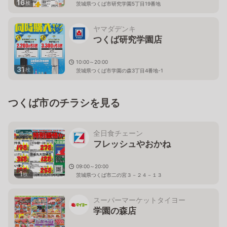
16
枚
茨城県つくば市研究学園5丁目19番地
ヤマダデンキ
つくば研究学園店
10:00～20:00
31
枚
茨城県つくば市学園の森3丁目4番地-1
つくば市のチラシを見る
全日食チェーン
フレッシュやおかね
09:00～20:00
1
枚
茨城県つくば市二の宮３－２４－１３
スーパーマーケットタイヨー
学園の森店