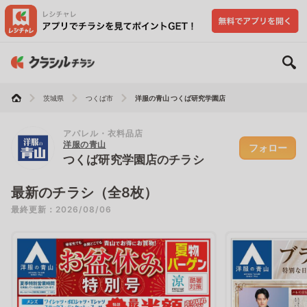
茨城県
つくば市
洋服の青山 つくば研究学園店
アパレル・衣料品店
洋服の青山
フォロー
つくば研究学園店のチラシ
最新のチラシ（全8枚）
最終更新：2026/08/06