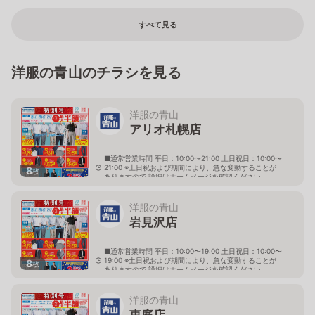
すべて見る
洋服の青山のチラシを見る
洋服の青山
アリオ札幌店
■通常営業時間 平日：10:00〜21:00 土日祝日：10:00〜
21:00 ※土日祝および期間により、急な変動することが
8
枚
ありますので 詳細はホームページを確認ください
北海道札幌市東区北七条東九丁目2番20号 アリオ札幌
３階
洋服の青山
岩見沢店
■通常営業時間 平日：10:00〜19:00 土日祝日：10:00〜
19:00 ※土日祝および期間により、急な変動することが
8
枚
ありますので 詳細はホームページを確認ください
北海道岩見沢市大和二条八丁目6番地
洋服の青山
恵庭店