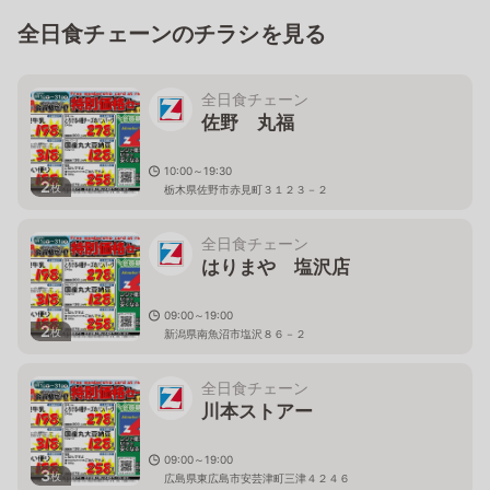
全日食チェーンのチラシを見る
全日食チェーン
佐野 丸福
10:00～19:30
2
枚
栃木県佐野市赤見町３１２３－２
全日食チェーン
はりまや 塩沢店
09:00～19:00
2
枚
新潟県南魚沼市塩沢８６－２
全日食チェーン
川本ストアー
09:00～19:00
3
枚
広島県東広島市安芸津町三津４２４６