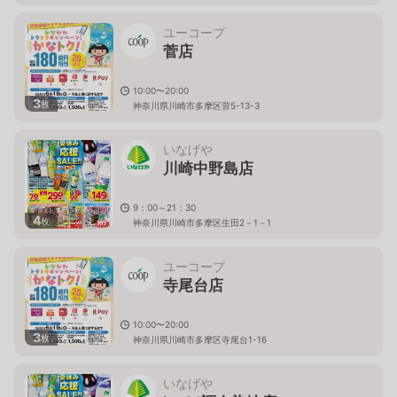
ユーコープ
菅店
10:00〜20:00
3
枚
神奈川県川崎市多摩区菅5-13-3
いなげや
川崎中野島店
9：00～21：30
4
枚
神奈川県川崎市多摩区生田2－1－1
ユーコープ
寺尾台店
10:00〜20:00
3
枚
神奈川県川崎市多摩区寺尾台1-16
いなげや