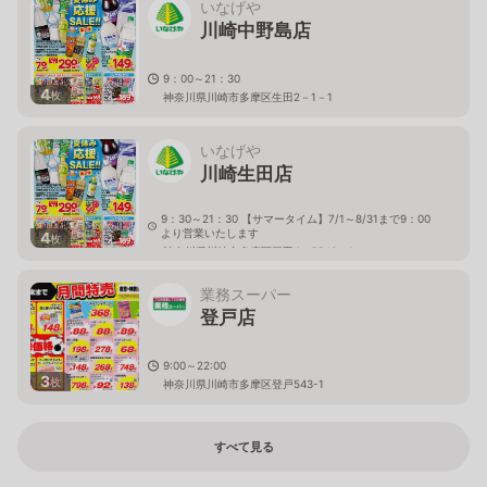
いなげや
川崎中野島店
9：00～21：30
4
枚
神奈川県川崎市多摩区生田2－1－1
いなげや
川崎生田店
9：30～21：30 【サマータイム】7/1～8/31まで9：00
より営業いたします
4
枚
神奈川県川崎市多摩区三田4－5548－1
業務スーパー
登戸店
9:00～22:00
3
枚
神奈川県川崎市多摩区登戸543-1
すべて見る