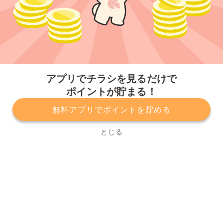
今すぐアプリをダウンロードする
アプリでチラシを見るだけで
ポイントが貯まる！
無料アプリでポイントを貯める
プライバシーポリシー
利用規約
運営会社
サービスに関してのお問い合わせ
チラシ掲載をお考えの方
とじる
Copyright© Kurashiru, Inc. All Rights Reserved.