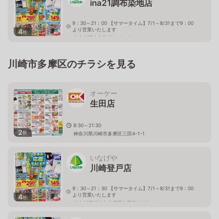
ina21調布染地店
9：30～21：00 【サマータイム】7/1～8/31まで9：00
より営業いたします
4
枚
東京都調布市染地2－8－3
川崎市多摩区のチラシを見る
オーケー
生田店
8:30～21:30
2
枚
神奈川県川崎市多摩区三田4-1-1
いなげや
川崎登戸店
9：30～21：30 【サマータイム】7/1～8/31まで9：00
より営業いたします
4
枚
神奈川県川崎市多摩区中野島2325－1