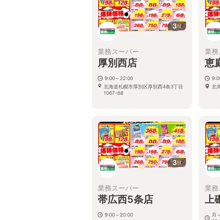
3
枚
業務スーパー
業務
厚別西店
恵
9:00～22:00
9:
北海道札幌市厚別区厚別西4条3丁目
北
1067-68
3
枚
業務スーパー
業務
帯広西5条店
上
9:00～20:00
月～