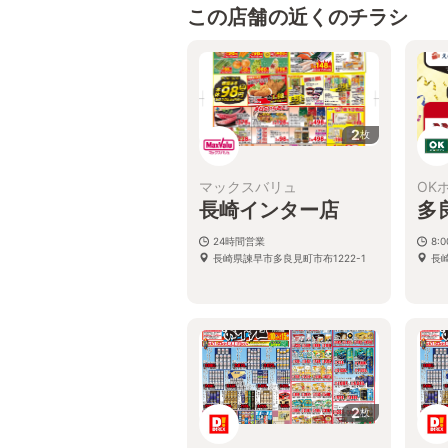
この店舗の近くのチラシ
2
枚
マックスバリュ
OK
長崎インター店
多
24時間営業
8:0
長崎県諫早市多良見町市布1222-1
長崎
2
枚