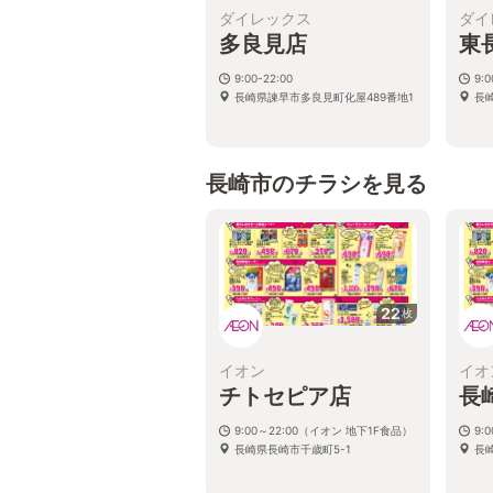
ダイレックス
ダイ
多良見店
東
9:00-22:00
9:
長崎県諫早市多良見町化屋489番地1
長
長崎市のチラシを見る
22
枚
イオン
イオ
チトセピア店
長
9:00～22:00（イオン 地下1F食品）
9:
長崎県長崎市千歳町5-1
長