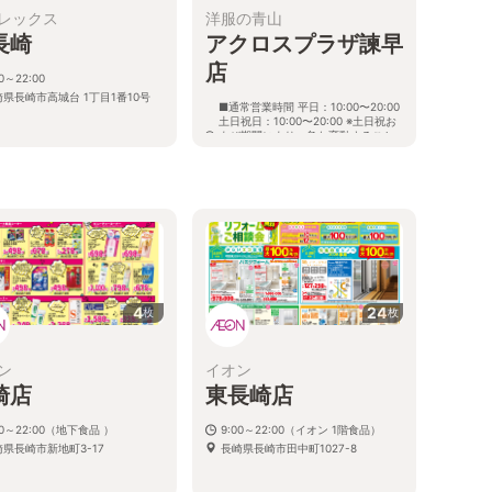
レックス
洋服の青山
長崎
アクロスプラザ諫早
店
00～22:00
崎県長崎市高城台 1丁目1番10号
■通常営業時間 平日：10:00〜20:00
土日祝日：10:00〜20:00 ※土日祝お
よび期間により、急な変動すること
がありますので 詳細はホームページ
を確認ください
長崎県諫早市久山町1271番地2
4
24
枚
枚
ン
イオン
崎店
東長崎店
00～22:00（地下食品 ）
9:00～22:00（イオン 1階食品）
崎県長崎市新地町3-17
長崎県長崎市田中町1027-8