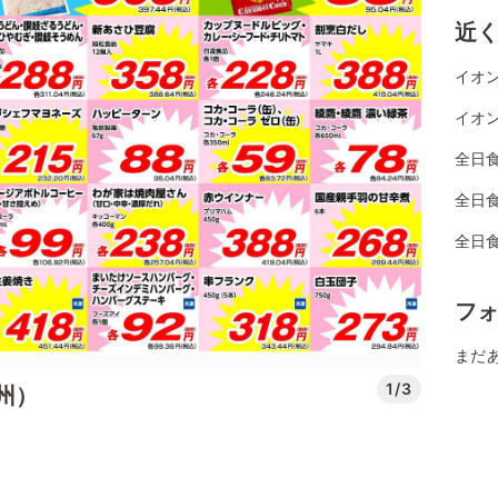
近
イオン
イオン
全日
全日
全日
フ
まだ
1/3
州）