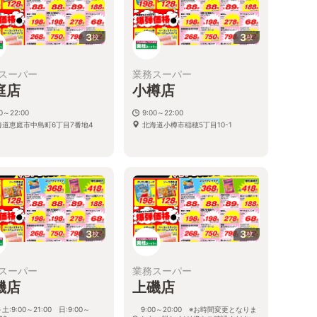
3
3
枚
枚
スーパー
業務スーパー
庭店
小樽店
00～22:00
9:00～22:00
海道恵庭市中島町6丁目7番地4
北海道小樽市稲穂5丁目10-1
3
3
枚
枚
スーパー
業務スーパー
磯店
上磯店
土:9:00～21:00 日:9:00～
9:00～20:00 ※お時間変更となりま