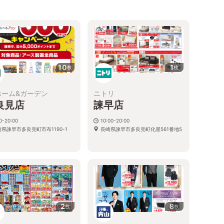
10
1
枚
枚
ホーム&ガーデン
ニトリ
良見店
諫早店
0-20:00
10:00-20:00
県諫早市多良見町市布1190-1
長崎県諫早市多良見町化屋561番地5
2
8
枚
枚