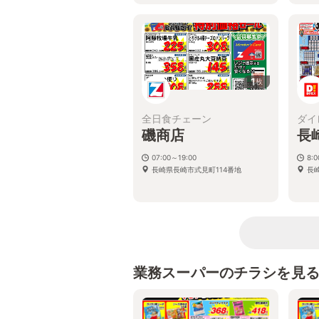
1
枚
全日食チェーン
ダイ
磯商店
長
07:00～19:00
8:
長崎県長崎市式見町114番地
長
業務スーパーのチラシを見