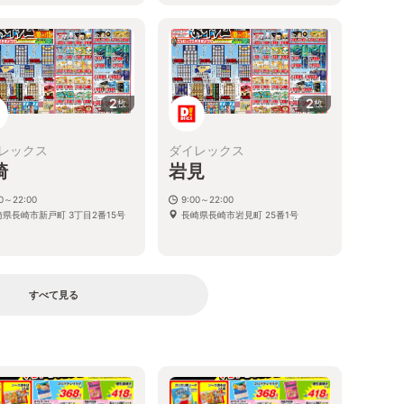
2
2
枚
枚
レックス
ダイレックス
崎
岩見
00～22:00
9:00～22:00
崎県長崎市新戸町 3丁目2番15号
長崎県長崎市岩見町 25番1号
すべて見る
る