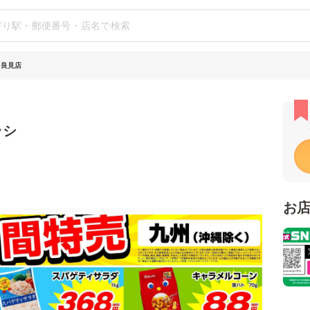
多良見店
ラシ
お