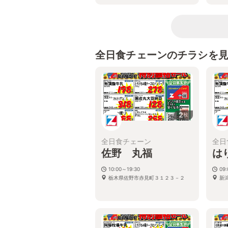
全日食チェーンのチラシを
2
枚
全日食チェーン
全日
佐野 丸福
は
10:00～19:30
09
栃木県佐野市赤見町３１２３－２
新