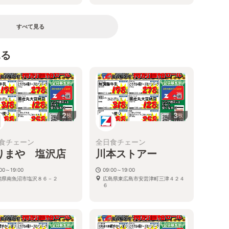
すべて見る
見る
2
3
枚
枚
食チェーン
全日食チェーン
りまや 塩沢店
川本ストアー
:00～19:00
09:00～19:00
潟県南魚沼市塩沢８６－２
広島県東広島市安芸津町三津４２４
６