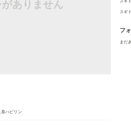
シがありません
スギ
スギ
フ
まだ
人喜ハピリン