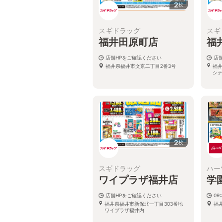
2
枚
スギドラッグ
スギ
福井田原町店
福
店舗HPをご確認ください
店
福井県福井市文京二丁目2番3号
福井
シ
2
枚
スギドラッグ
ハー
ワイプラザ福井店
学
店舗HPをご確認ください
09:
福井県福井市新保北一丁目303番地
福
ワイプラザ福井内