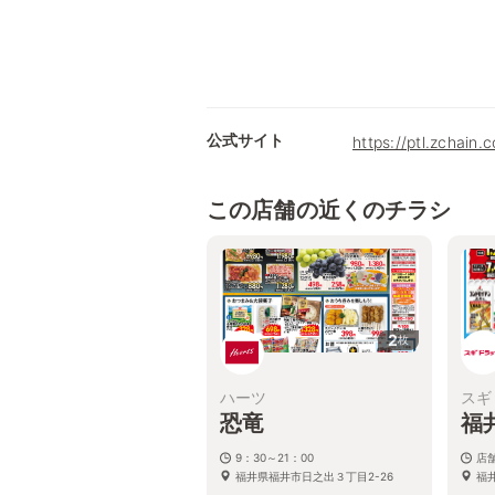
公式サイト
https://ptl.zchain.
この店舗の近くのチラシ
2
枚
ハーツ
スギ
恐竜
福
9：30～21：00
店
福井県福井市日之出３丁目2-26
福