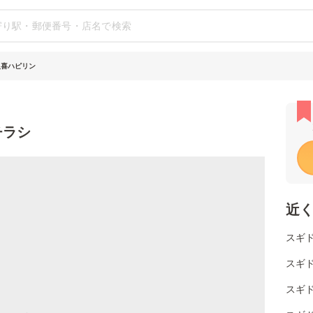
人喜ハピリン
チラシ
近
スギ
スギ
スギ