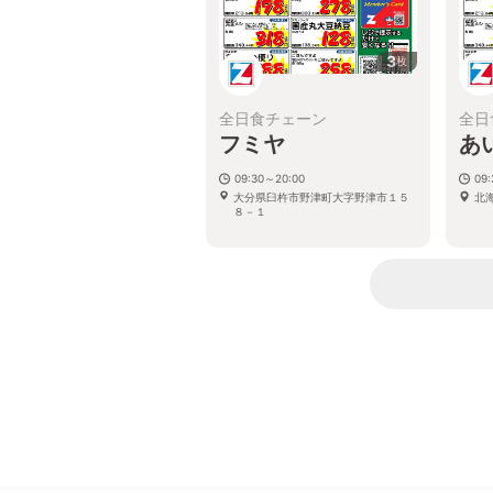
3
枚
全日食チェーン
全日
フミヤ
あ
09:30～20:00
09:
大分県臼杵市野津町大字野津市１５
北
８－１