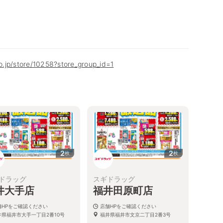
co.jp/store/10258?store_group_id=1
2
2
枚
枚
ドラッグ
スギドラッグ
井大手店
福井田原町店
舗HPをご確認ください
店舗HPをご確認ください
井県福井市大手一丁目2番10号
福井県福井市文京二丁目2番3号