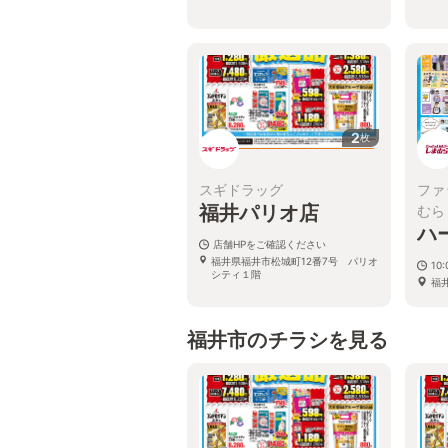
2
枚
スギドラッグ
ファ
福井パリオ店
むら
ハ
店舗HPをご確認ください
福井県福井市松城町12番7号 パリオ
10:
シティ１階
福
福井市のチラシを見る