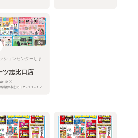
3
枚
ッションセンターしま
ーツ志比口店
00-19:00
井県福井市志比口２−１１−１２