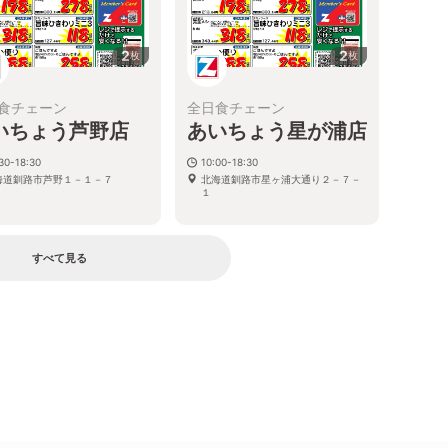
2
2
枚
枚
食チェーン
全日食チェーン
いちょう芦野店
あいちょう星が浦店
30-18:30
10:00-18:30
海道釧路市芦野１－１－７
北海道釧路市星ヶ浦大通り２－７－
１
すべて見る