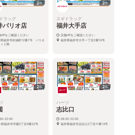
2
2
枚
枚
ドラッグ
スギドラッグ
井パリオ店
福井大手店
舗HPをご確認ください
店舗HPをご確認ください
県福井市松城町12番7号 パリオ
福井県福井市大手一丁目2番10号
ティ１階
2
2
枚
枚
ツ
ハーツ
園
志比口
30-22:00
09:30-22:00
井県福井市学園2丁目9番22号
福井県福井市志比口2丁目11番13号