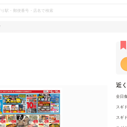
店
近
全日
スギ
スギド