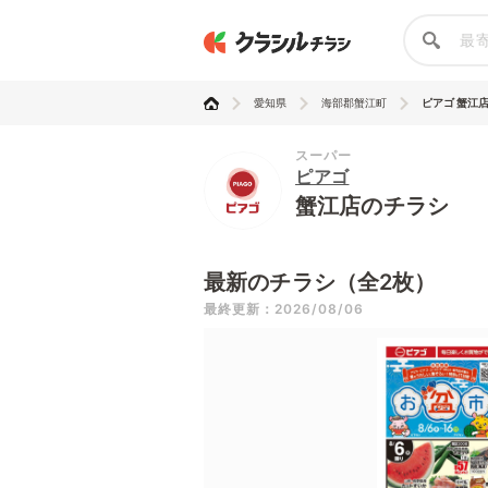
愛知県
海部郡蟹江町
ピアゴ 蟹江
スーパー
ピアゴ
蟹江店のチラシ
最新のチラシ（全2枚）
最終更新：2026/08/06