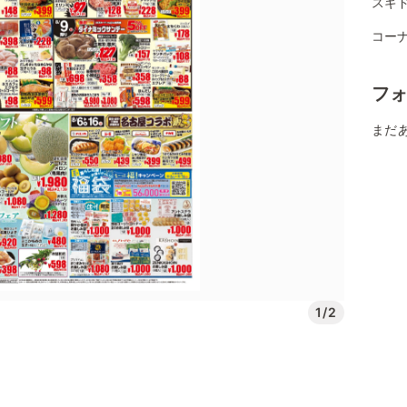
スギド
コーナ
フ
まだ
1/2